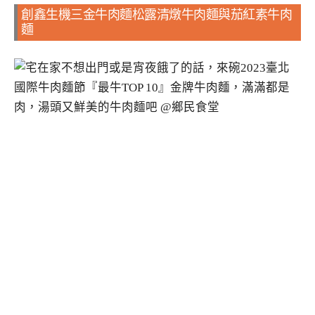
創鑫生機三金牛肉麵松露清燉牛肉麵與茄紅素牛肉
麵