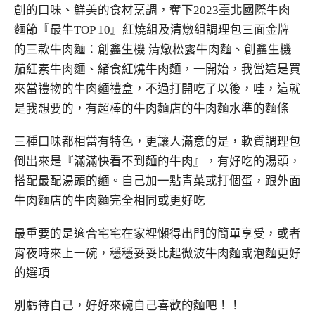
創的口味、鮮美的食材烹調，奪下2023臺北國際牛肉
麵節『最牛TOP 10』紅燒組及清燉組調理包三面金牌
的三款牛肉麵：創鑫生機 清燉松露牛肉麵、創鑫生機
茄紅素牛肉麵、緒食紅燒牛肉麵，一開始，我當這是買
來當禮物的牛肉麵禮盒，不過打開吃了以後，哇，這就
是我想要的，有超棒的牛肉麵店的牛肉麵水準的麵條
三種口味都相當有特色，更讓人滿意的是，軟質調理包
倒出來是『滿滿快看不到麵的牛肉』，有好吃的湯頭，
搭配最配湯頭的麵。自己加一點青菜或打個蛋，跟外面
牛肉麵店的牛肉麵完全相同或更好吃
最重要的是適合宅宅在家裡懶得出門的簡單享受，或者
宵夜時來上一碗，穩穩妥妥比起微波牛肉麵或泡麵更好
的選項
別虧待自己，好好來碗自己喜歡的麵吧！！