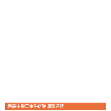
創鑫生機三金牛肉麵購買連結