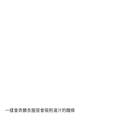
一樣會弄髒衣服很會吸附湯汁的麵條