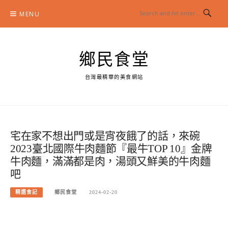
Skip
MENU
to
content
鄉民食堂
台灣最精華的美食網站
宅在家不想出門或是宵夜餓了的話，來碗
2023臺北國際牛肉麵節『最牛TOP 10』金牌
牛肉麵，滿滿都是肉，湯頭又鮮美的牛肉麵
吧
精選食記
鄉民食堂
2024-02-20