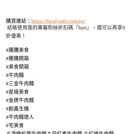
購買連結：
https://local-safe.com.tw/
結帳使用我的專屬粉絲折扣碼『bart』，還可以再享9
折優惠！
#
團購美食
#
團購開箱
#
美食開箱
#
牛肉麵
#
三金牛肉麵
#
星級美食
#
金牌牛肉麵
#
創鑫生機
#
牛肉麵達人
#
宅美食
＃清燉松露牛肉麵＃茄紅素牛肉麵 ＃紅燒牛肉麵