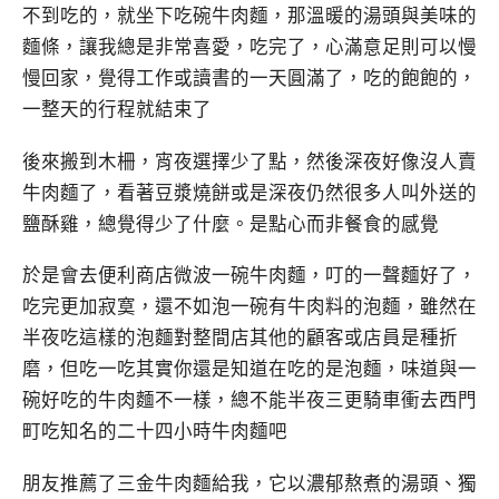
不到吃的，就坐下吃碗牛肉麵，那溫暖的湯頭與美味的
麵條，讓我總是非常喜愛，吃完了，心滿意足則可以慢
慢回家，覺得工作或讀書的一天圓滿了，吃的飽飽的，
一整天的行程就結束了
後來搬到木柵，宵夜選擇少了點，然後深夜好像沒人賣
牛肉麵了，看著豆漿燒餅或是深夜仍然很多人叫外送的
鹽酥雞，總覺得少了什麼。是點心而非餐食的感覺
於是會去便利商店微波一碗牛肉麵，叮的一聲麵好了，
吃完更加寂寞，還不如泡一碗有牛肉料的泡麵，雖然在
半夜吃這樣的泡麵對整間店其他的顧客或店員是種折
磨，但吃一吃其實你還是知道在吃的是泡麵，味道與一
碗好吃的牛肉麵不一樣，總不能半夜三更騎車衝去西門
町吃知名的二十四小時牛肉麵吧
朋友推薦了三金牛肉麵給我，它以濃郁熬煮的湯頭、獨