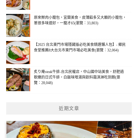
原來鮮肉小籠包，宜蘭美食，皮薄餡多又大顆的小籠包，
蔥很多味道好，一籠才65(瀏覽：33,803)
【2025 台北東門市場隱藏版必吃美食精選懶人包】- 鄉民
食堂推薦8大台北市東門市場必吃美食(瀏覽：32,064)
炙り庵steak牛排-台北民權店，中山國中站美食，舒肥過
軟嫩的日式牛排，白飯味噌湯與飲料霜淇淋吃到飽(瀏
覽：28,048)
近期文章