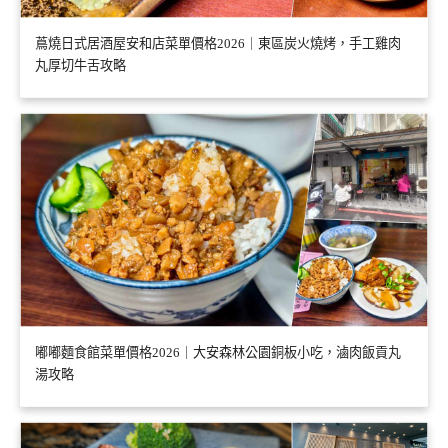
蔦燒日式居酒屋安和店菜單價格2026｜東區炭火燒烤，手工雞肉
丸厚切牛舌攻略
嘟嘟麵食館菜單價格2026｜大安森林公園銅板小吃，滷肉飯貢丸
湯攻略