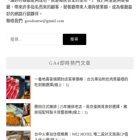
「讓好的餐廳能夠成功，就是鄉民食堂的使命。」 我們希望能夠替餐
廳，帶來許多指名而來的顧客，替餐廳帶來人潮與營業額，成為餐廳最
好的網路行銷夥伴。
聯絡我們:
goodeattw@gmail.com
搜
尋
關
鍵
GA4即時熱門文章
字:
一番地壽喜燒開封店菜單價格｜台北車站附近肉質最穩的
吃到飽選擇(線上：1)
勝田日式豬排│25年豬排老店，南京復興覓食好選擇，豬
排搭配特製卡菲醬很棒(線上：1)
台中火車站住宿推薦｜WE2 HOTEL 唯二設計文旅高CP值
入住心得(線上：1)