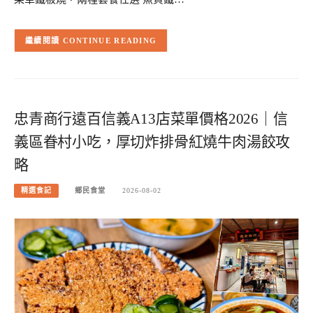
CONTINUE READING
忠青商行遠百信義A13店菜單價格2026｜信
義區眷村小吃，厚切炸排骨紅燒牛肉湯餃攻
略
精選食記
鄉民食堂
2026-08-02