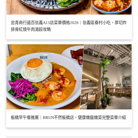
忠青商行遠百信義A13店菜單價格2026｜信義區眷村小吃，厚切炸
排骨紅燒牛肉湯餃攻略
板橋早午餐推薦｜BRUN不然板橋店，健康燉飯燉菜完整菜單介紹