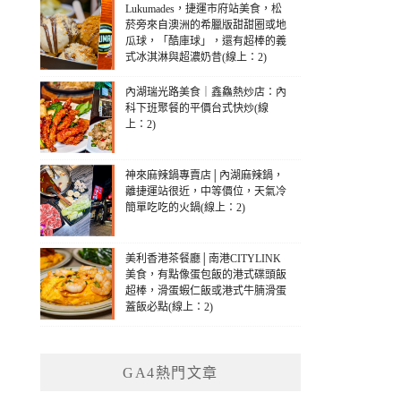
Lukumades，捷運市府站美食，松
菸旁來自澳洲的希臘版甜甜圈或地
瓜球，「酷庫球」，還有超棒的義
式冰淇淋與超濃奶昔(線上：2)
內湖瑞光路美食｜鑫鱻熱炒店：內
科下班聚餐的平價台式快炒(線
上：2)
神來麻辣鍋專賣店│內湖麻辣鍋，
離捷運站很近，中等價位，天氣冷
簡單吃吃的火鍋(線上：2)
美利香港茶餐廳│南港CITYLINK
美食，有點像蛋包飯的港式碟頭飯
超棒，滑蛋蝦仁飯或港式牛腩滑蛋
蓋飯必點(線上：2)
GA4熱門文章