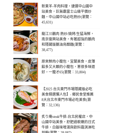
新東羊-羊肉料理，捷運中山國中
站美食，巨無霸富士山級平價炒
麵，中山國中站必吃熱炒(瀏覽：
45,631)
龍江35鵝肉 熱炒/燒烤/生猛海鮮，
南京復興站美食，有著超強的鵝肉
和隱藏版鵝油烏醋麵(瀏覽：
38,477)
原來鮮肉小籠包，宜蘭美食，皮薄
餡多又大顆的小籠包，蔥很多味道
好，一籠才65(瀏覽：33,804)
【2025 台北東門市場隱藏版必吃
美食精選懶人包】- 鄉民食堂推薦
8大台北市東門市場必吃美食(瀏
覽：32,136)
炙り庵steak牛排-台北民權店，中
山國中站美食，舒肥過軟嫩的日式
牛排，白飯味噌湯與飲料霜淇淋吃
到飽(瀏覽：28,087)