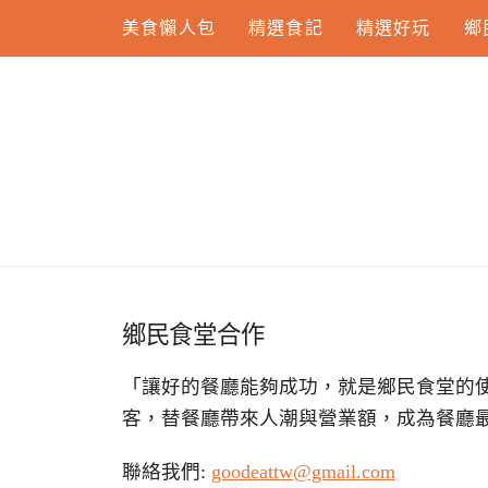
Skip
美食懶人包
精選食記
精選好玩
鄉
to
content
鄉民食堂合作
「讓好的餐廳能夠成功，就是鄉民食堂的
客，替餐廳帶來人潮與營業額，成為餐廳
聯絡我們:
goodeattw@gmail.com