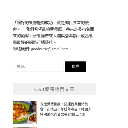
「讓好的餐廳能夠成功，就是鄉民食堂的使
命。」 我們希望能夠替餐廳，帶來許多指名而
來的顧客，替餐廳帶來人潮與營業額，成為餐
廳最好的網路行銷夥伴。
聯絡我們:
goodeattw@gmail.com
搜
尋
關
鍵
GA4即時熱門文章
字:
五燈獎豬腳飯，捷運台北橋站美
食，在地四十年排隊老店，韓國人
特別來吃的台北美食(線上：3)