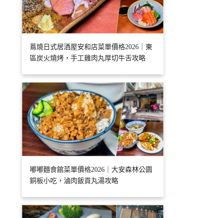
蔦燒日式居酒屋安和店菜單價格2026｜東
區炭火燒烤，手工雞肉丸厚切牛舌攻略
嘟嘟麵食館菜單價格2026｜大安森林公園
銅板小吃，滷肉飯貢丸湯攻略