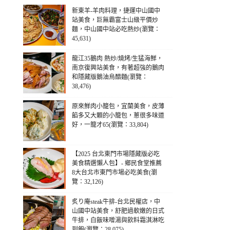
新東羊-羊肉料理，捷運中山國中
站美食，巨無霸富士山級平價炒
麵，中山國中站必吃熱炒(瀏覽：
45,631)
龍江35鵝肉 熱炒/燒烤/生猛海鮮，
南京復興站美食，有著超強的鵝肉
和隱藏版鵝油烏醋麵(瀏覽：
38,476)
原來鮮肉小籠包，宜蘭美食，皮薄
餡多又大顆的小籠包，蔥很多味道
好，一籠才65(瀏覽：33,804)
【2025 台北東門市場隱藏版必吃
美食精選懶人包】- 鄉民食堂推薦
8大台北市東門市場必吃美食(瀏
覽：32,126)
炙り庵steak牛排-台北民權店，中
山國中站美食，舒肥過軟嫩的日式
牛排，白飯味噌湯與飲料霜淇淋吃
到飽(瀏覽：28,075)