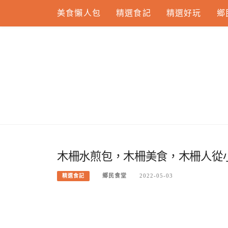
Skip
美食懶人包
精選食記
精選好玩
鄉
to
content
木柵水煎包，木柵美食，木柵人從
鄉民食堂
2022-05-03
精選食記