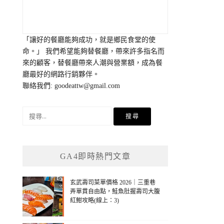
「讓好的餐廳能夠成功，就是鄉民食堂的使
命。」 我們希望能夠替餐廳，帶來許多指名而
來的顧客，替餐廳帶來人潮與營業額，成為餐
廳最好的網路行銷夥伴。
聯絡我們:
goodeattw@gmail.com
搜
尋
關
鍵
GA4即時熱門文章
字:
玄武壽司菜單價格 2026｜三重巷
弄單貫自由點，鮭魚肚握壽司大腹
紅魽攻略(線上：3)