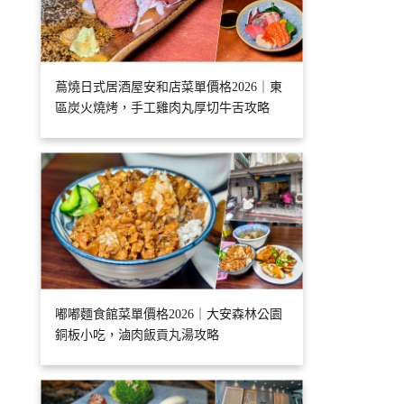
蔦燒日式居酒屋安和店菜單價格2026｜東
區炭火燒烤，手工雞肉丸厚切牛舌攻略
嘟嘟麵食館菜單價格2026｜大安森林公園
銅板小吃，滷肉飯貢丸湯攻略