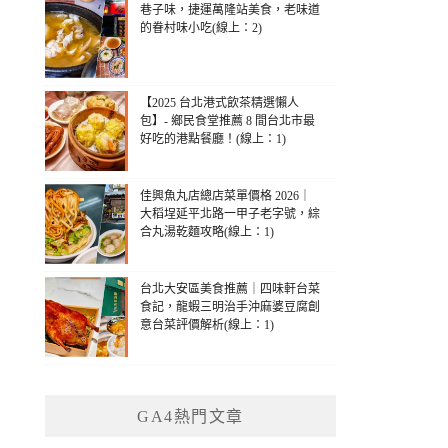
巷子味，捷運萬隆站美食，老味道
的眷村味小吃(線上：2)
【2025 台北港式飲茶精選懶人
包】- 鄉民食堂推薦 8 間台北市最
好吃的港點餐廳！(線上：1)
佳興魚丸店總店菜單價格 2026｜
大稻埕延平北路一甲子老字號，綜
合丸湯乾麵攻略(線上：1)
台北大安區美食推薦｜四味軒台菜
食記，龍蝦三明治手沖麻婆豆腐創
意台菜評價解析(線上：1)
GA4熱門文章