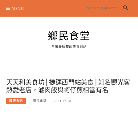
Skip
MENU
to
content
鄉民食堂
台灣最精華的美食網站
天天利美食坊│捷運西門站美食│知名觀光客
熱愛老店，滷肉飯與蚵仔煎相當有名
精選食記
鄉民食堂
2024-12-18