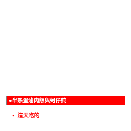
●半熟蛋滷肉飯與蚵仔煎
這天吃的