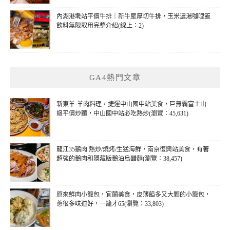
內湖港墘站平價牛排｜新牛屋厚切牛排，玉米濃湯咖哩飯
飲料無限取用完整介紹(線上：2)
GA4熱門文章
新東羊-羊肉料理，捷運中山國中站美食，巨無霸富士山
級平價炒麵，中山國中站必吃熱炒(瀏覽：45,631)
龍江35鵝肉 熱炒/燒烤/生猛海鮮，南京復興站美食，有著
超強的鵝肉和隱藏版鵝油烏醋麵(瀏覽：38,457)
原來鮮肉小籠包，宜蘭美食，皮薄餡多又大顆的小籠包，
蔥很多味道好，一籠才65(瀏覽：33,803)