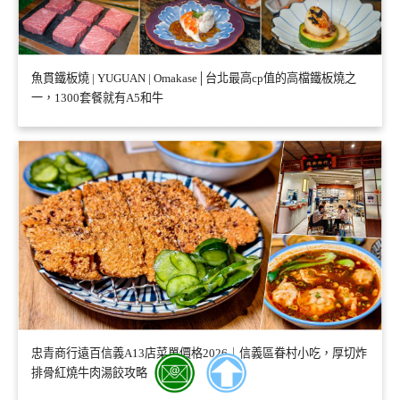
魚貫鐵板燒 | YUGUAN | Omakase│台北最高cp值的高檔鐵板燒之
一，1300套餐就有A5和牛
忠青商行遠百信義A13店菜單價格2026｜信義區眷村小吃，厚切炸
排骨紅燒牛肉湯餃攻略