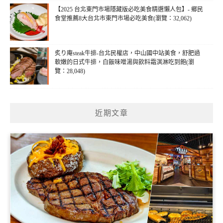
【2025 台北東門市場隱藏版必吃美食精選懶人包】- 鄉民
食堂推薦8大台北市東門市場必吃美食(瀏覽：32,062)
炙り庵steak牛排-台北民權店，中山國中站美食，舒肥過
軟嫩的日式牛排，白飯味噌湯與飲料霜淇淋吃到飽(瀏
覽：28,048)
近期文章