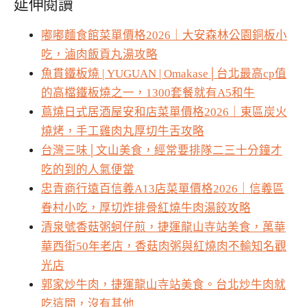
延伸閱讀
嘟嘟麵食館菜單價格2026｜大安森林公園銅板小
吃，滷肉飯貢丸湯攻略
魚貫鐵板燒 | YUGUAN | Omakase│台北最高cp值
的高檔鐵板燒之一，1300套餐就有A5和牛
蔦燒日式居酒屋安和店菜單價格2026｜東區炭火
燒烤，手工雞肉丸厚切牛舌攻略
台灣三味│文山美食，經常要排隊二三十分鐘才
吃的到的人氣便當
忠青商行遠百信義A13店菜單價格2026｜信義區
眷村小吃，厚切炸排骨紅燒牛肉湯餃攻略
清泉號香菇粥蚵仔煎，捷運龍山寺站美食，萬華
華西街50年老店，香菇肉粥與紅燒肉不輸知名觀
光店
郭家炒牛肉，捷運龍山寺站美食。台北炒牛肉就
吃這間，沒有其他