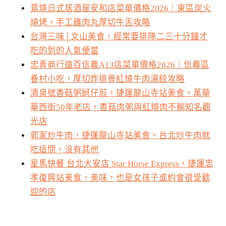
蔦燒日式居酒屋安和店菜單價格2026｜東區炭火
燒烤，手工雞肉丸厚切牛舌攻略
台灣三味│文山美食，經常要排隊二三十分鐘才
吃的到的人氣便當
忠青商行遠百信義A13店菜單價格2026｜信義區
眷村小吃，厚切炸排骨紅燒牛肉湯餃攻略
清泉號香菇粥蚵仔煎，捷運龍山寺站美食，萬華
華西街50年老店，香菇肉粥與紅燒肉不輸知名觀
光店
郭家炒牛肉，捷運龍山寺站美食。台北炒牛肉就
吃這間，沒有其他
星馬快餐 台北大安店 Star Horse Express，捷運忠
孝復興站美食，美味，也是女孩子或約會很受歡
迎的店