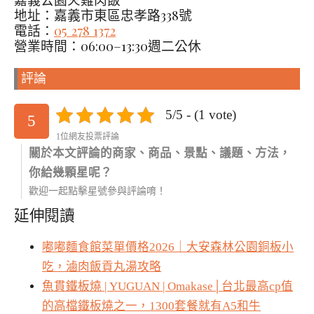
地址：嘉義市東區忠孝路338號
電話：
05 278 1372
營業時間：06:00–13:30週二公休
評論
5/5 - (1 vote)
5
1位網友投票評論
關於本文評論的商家、商品、景點、議題、方法，
你給幾顆星呢？
歡迎一起點擊星號參與評論唷！
延伸閱讀
嘟嘟麵食館菜單價格2026｜大安森林公園銅板小
吃，滷肉飯貢丸湯攻略
魚貫鐵板燒 | YUGUAN | Omakase│台北最高cp值
的高檔鐵板燒之一，1300套餐就有A5和牛