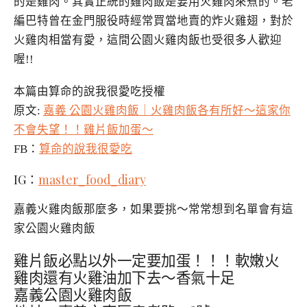
的是雞肉。其實正統的雞肉飯是要用火雞肉來煮的。老
編巴特曾在金門服役時經常買當地賣的炸火雞翅，對於
火雞肉相當有愛，這間公園火雞肉飯也受很多人歡迎
喔!!
本篇由算命的說我很愛吃授權
原文:
嘉義 公園火雞肉飯｜火雞肉飯各有所好～這家你
不會失望！！雞片飯加蛋～
FB：
算命的說我很愛吃
IG：
master_food_diary
嘉義火雞肉飯那麼多，如果要挑～常常想到名單會有這
家公園火雞肉飯
雞片飯必點以外一定要加蛋！！！軟嫩火
雞肉還有火雞油加下去～香氣十足
嘉義公園火雞肉飯