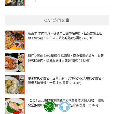
GA4熱門文章
新東羊-羊肉料理，捷運中山國中站美食，巨無霸富士山
級平價炒麵，中山國中站必吃熱炒(瀏覽：45,631)
龍江35鵝肉 熱炒/燒烤/生猛海鮮，南京復興站美食，有著
超強的鵝肉和隱藏版鵝油烏醋麵(瀏覽：38,463)
原來鮮肉小籠包，宜蘭美食，皮薄餡多又大顆的小籠包，
蔥很多味道好，一籠才65(瀏覽：33,803)
【2025 台北東門市場隱藏版必吃美食精選懶人包】- 鄉民
食堂推薦8大台北市東門市場必吃美食(瀏覽：32,095)