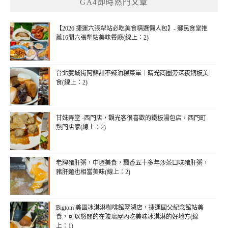
GA4即時熱門文章
字:
【2026 捷運六張犁站必吃美食精選懶人包】- 鄉民食堂推
薦16間六張犁站美味餐廳(線上：2)
台北雙城街阿錦甜不辣油粿菜單｜晴光商圈旁深夜銅板美
食(線上：2)
甘妹弄堂 -西門店，觀光客很喜歡的鐵板湯包店，西門町
熱門店家(線上：2)
老牌豬肝粥，中壢美食，飄香五十多年沙茶口味豬肝粥，
豬肝麵也相當美味(線上：2)
Bigtom 美國冰淇淋咖啡館翠湖店，捷運國父紀念館站美
食，可以悠閒的在玻璃屋內吃美味冰淇淋的好地方(線
上：1)