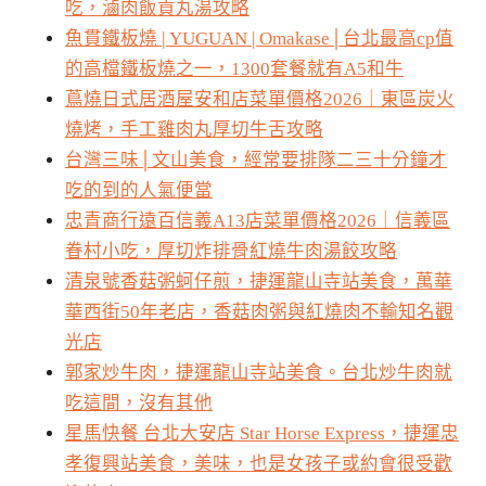
吃，滷肉飯貢丸湯攻略
魚貫鐵板燒 | YUGUAN | Omakase│台北最高cp值
的高檔鐵板燒之一，1300套餐就有A5和牛
蔦燒日式居酒屋安和店菜單價格2026｜東區炭火
燒烤，手工雞肉丸厚切牛舌攻略
台灣三味│文山美食，經常要排隊二三十分鐘才
吃的到的人氣便當
忠青商行遠百信義A13店菜單價格2026｜信義區
眷村小吃，厚切炸排骨紅燒牛肉湯餃攻略
清泉號香菇粥蚵仔煎，捷運龍山寺站美食，萬華
華西街50年老店，香菇肉粥與紅燒肉不輸知名觀
光店
郭家炒牛肉，捷運龍山寺站美食。台北炒牛肉就
吃這間，沒有其他
星馬快餐 台北大安店 Star Horse Express，捷運忠
孝復興站美食，美味，也是女孩子或約會很受歡