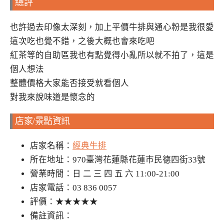
總評
也許過去印像太深刻，加上平價牛排與通心粉是我很愛
這次吃也覺不錯，之後大概也會來吃吧
紅茶等的自助區我也有點覺得小亂所以就不拍了，這是
個人想法
整體價格大家能否接受就看個人
對我來說味道是懷念的
店家/景點資訊
店家名稱：
經典牛排
所在地址：970臺灣花蓮縣花蓮市民德四街33號
營業時間：日 二 三 四 五 六 11:00-21:00
店家電話：03 836 0057
評價：★★★★★
備註資訊：