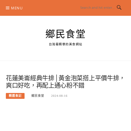
Skip
MENU
to
content
鄉民食堂
台灣最精華的美食網站
花蓮美崙經典牛排│黃金泡菜搭上平價牛排，
爽口好吃，再配上通心粉不錯
精選食記
鄉民食堂
2024-08-16