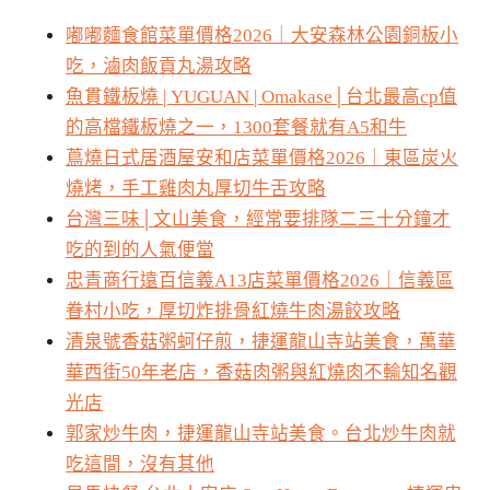
嘟嘟麵食館菜單價格2026｜大安森林公園銅板小
吃，滷肉飯貢丸湯攻略
魚貫鐵板燒 | YUGUAN | Omakase│台北最高cp值
的高檔鐵板燒之一，1300套餐就有A5和牛
蔦燒日式居酒屋安和店菜單價格2026｜東區炭火
燒烤，手工雞肉丸厚切牛舌攻略
台灣三味│文山美食，經常要排隊二三十分鐘才
吃的到的人氣便當
忠青商行遠百信義A13店菜單價格2026｜信義區
眷村小吃，厚切炸排骨紅燒牛肉湯餃攻略
清泉號香菇粥蚵仔煎，捷運龍山寺站美食，萬華
華西街50年老店，香菇肉粥與紅燒肉不輸知名觀
光店
郭家炒牛肉，捷運龍山寺站美食。台北炒牛肉就
吃這間，沒有其他