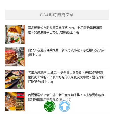
關
鍵
GA4即時熱門文章
字:
富品軒港式自助餐廳菜單價格 2026｜林口爵怡溫德姆酒
店，50道港點平日750元攻略(線上：6)
台北深夜港式合菜推薦｜新采粵式小館，必吃臘味煲仔飯
(線上：3)
老串角居酒屋-土城店/，捷運海山站美食，板橋超強居酒
屋開到土城啦，平價又好吃的美味真炭火串燒，還有許多
好吃菜色(線上：3)
內湖港墘站平價牛排｜新牛屋厚切牛排，玉米濃湯咖哩飯
飲料無限取用完整介紹(線上：2)