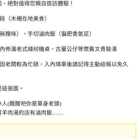
圍，絕對值得您親自造訪體驗！
段（木柵在地美食）
無羶味）、手切滷肉飯（偏肥香氣足）
內佈滿老式縫紉機桌、古董公仔等懷舊文青裝潢
因老闆較為忙碌，入內填單後請記得主動結帳以免久
是這張圖。
人(醒醒吧你是單身老頭)
賣羊肉湯的店有滷肉飯……