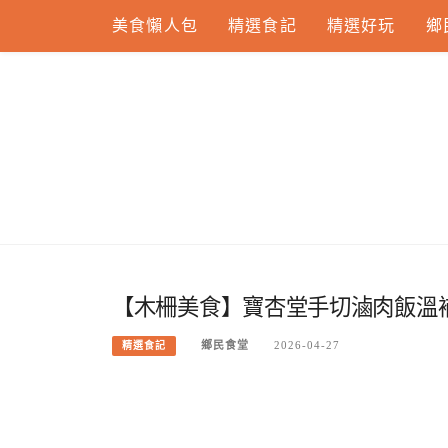
Skip
美食懶人包
精選食記
精選好玩
鄉
to
content
【木柵美食】寶杏堂手切滷肉飯溫
鄉民食堂
2026-04-27
精選食記