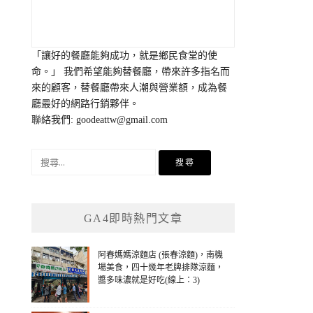
「讓好的餐廳能夠成功，就是鄉民食堂的使
命。」 我們希望能夠替餐廳，帶來許多指名而
來的顧客，替餐廳帶來人潮與營業額，成為餐
廳最好的網路行銷夥伴。
聯絡我們:
goodeattw@gmail.com
搜
尋
關
鍵
GA4即時熱門文章
字:
阿春媽媽涼麵店 (張春涼麵)，南機
場美食，四十幾年老牌排隊涼麵，
醬多味濃就是好吃(線上：3)