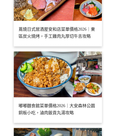
蔦燒日式居酒屋安和店菜單價格2026｜東
區炭火燒烤，手工雞肉丸厚切牛舌攻略
嘟嘟麵食館菜單價格2026｜大安森林公園
銅板小吃，滷肉飯貢丸湯攻略