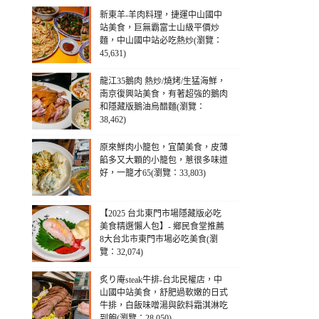
新東羊-羊肉料理，捷運中山國中
站美食，巨無霸富士山級平價炒
麵，中山國中站必吃熱炒(瀏覽：
45,631)
龍江35鵝肉 熱炒/燒烤/生猛海鮮，
南京復興站美食，有著超強的鵝肉
和隱藏版鵝油烏醋麵(瀏覽：
38,462)
原來鮮肉小籠包，宜蘭美食，皮薄
餡多又大顆的小籠包，蔥很多味道
好，一籠才65(瀏覽：33,803)
【2025 台北東門市場隱藏版必吃
美食精選懶人包】- 鄉民食堂推薦
8大台北市東門市場必吃美食(瀏
覽：32,074)
炙り庵steak牛排-台北民權店，中
山國中站美食，舒肥過軟嫩的日式
牛排，白飯味噌湯與飲料霜淇淋吃
到飽(瀏覽：28,050)