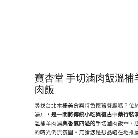
寶杏堂 手切滷肉飯溫補
肉飯
尋找台北木柵美食與特色懷舊餐廳嗎？位於
湯』
，是一間將傳統小吃與復古中藥行裝
溫補羊肉湯
與香氣四溢的
手切滷肉飯**
的時光倒流氛圍。無論您是想品嚐在地推