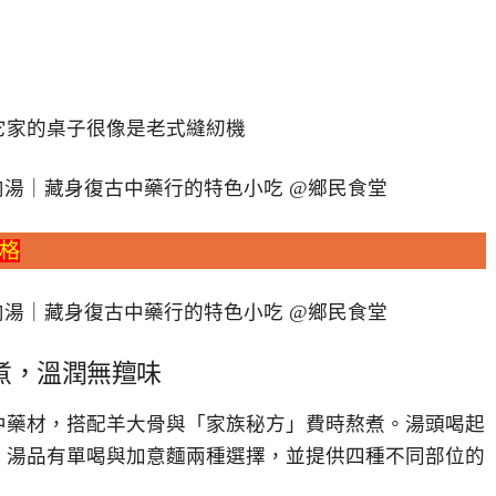
它家的桌子很像是老式縫紉機
格
煮，溫潤無羶味
中藥材，搭配羊大骨與「家族秘方」費時熬煮。湯頭喝起
。湯品有單喝與加意麵兩種選擇，並提供四種不同部位的