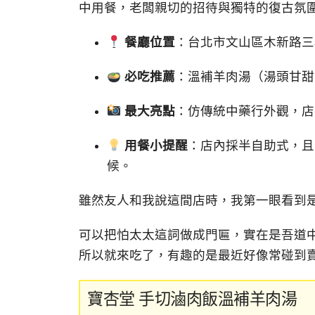
中用餐，老闆親切的招待與獨特的復古氛
餐廳位置
：台北市文山區木新路三
必吃推薦
：溫補羊肉湯（湯頭甘甜
最大亮點
：仿傳統中藥行外觀，店
用餐小提醒
：店內採半自助式，且
候。
雖然友人和我說這間店時，我第一眼看到
可以把怕太太這詞做成門匾，實在是吾道中
所以就來吃了，有趣的是最近好像常碰到
寶杏堂 手切滷肉飯溫補羊肉湯