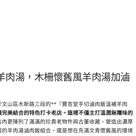
羊肉湯，木柵懷舊風羊肉湯加滷
文山區木新路三段的**『寶杏堂手切滷肉飯溫補羊肉
潢完美結合的特色打卡老店。這裡不僅主打溫潤無羶味的
，店內更陳列了滿滿的珍貴老物件與古董收藏，營造出濃厚
薦的羊肉湯滷肉飯組合，還是想在充滿文青懷舊風的環境