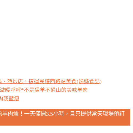
、熱炒店，捷運民權西路站美食(姊姊食記)
澈暖呼呼*不是猛羊不過山的美味羊肉
羊肉我藍瘦
羊肉爐！一天僅開3.5小時，且只提供當天現場預訂