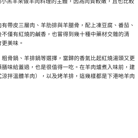
月的小羔羊來做羊肉料理的主體，因為肉質較嫩，且也比較
肉有帶皮三層肉、羊肋排與羊腿骨，配上凍豆腐、番茄、
後不僅有紅燒的鹹香，也嘗得到幾十種中藥材交雜的清
會更美味。
、粗骨鍋、羊排鍋等選擇，當歸的香氣比起紅燒湯頭又更
藥膳味給蓋過，也是很值得一吃。在羊肉爐煮入味前，建
式涼拌溫體羊肉），以及烤羊排，這幾樣都是下港吔羊肉