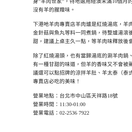
身”羊肉世家”，特地選用紐澳未滿10個
沒有羊的腥羶味。
下港吔羊肉專賣店羊肉爐是紅燒湯底，羊
金針菇與魚丸等料一同煮鍋，待整爐湯滾
甜，建議上桌主久一點，等羊肉味釋放後
除了紅燒湯頭，也有當歸湯底的涮羊肉鍋
有一種甘甜的味道，但羊的香味又不會被
議還可以點招牌的涼拌羊肚、羊太泰（泰
專賣店必吃的美味！
營業地點：台北市中山區天祥路18號
營業時間：11:30-01:00
營業電話：02-2536 7922