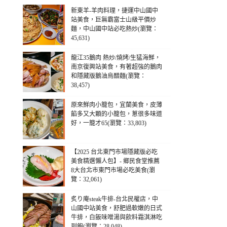
新東羊-羊肉料理，捷運中山國中
站美食，巨無霸富士山級平價炒
麵，中山國中站必吃熱炒(瀏覽：
45,631)
龍江35鵝肉 熱炒/燒烤/生猛海鮮，
南京復興站美食，有著超強的鵝肉
和隱藏版鵝油烏醋麵(瀏覽：
38,457)
原來鮮肉小籠包，宜蘭美食，皮薄
餡多又大顆的小籠包，蔥很多味道
好，一籠才65(瀏覽：33,803)
【2025 台北東門市場隱藏版必吃
美食精選懶人包】- 鄉民食堂推薦
8大台北市東門市場必吃美食(瀏
覽：32,061)
炙り庵steak牛排-台北民權店，中
山國中站美食，舒肥過軟嫩的日式
牛排，白飯味噌湯與飲料霜淇淋吃
到飽(瀏覽：28,048)