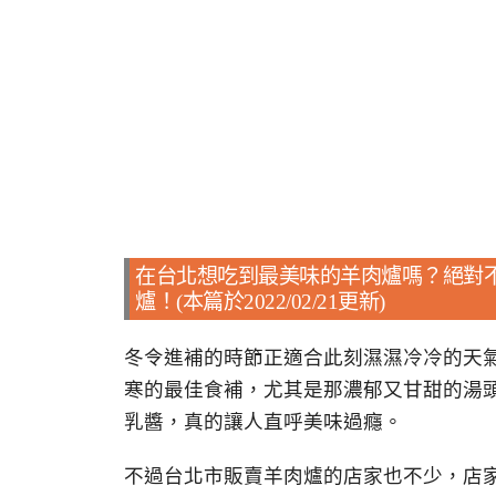
在台北想吃到最美味的羊肉爐嗎？絕對
爐！(本篇於2022/02/21更新)
冬令進補的時節正適合此刻濕濕冷冷的天
寒的最佳食補，尤其是那濃郁又甘甜的湯
乳醬，真的讓人直呼美味過癮。
不過台北市販賣羊肉爐的店家也不少，店