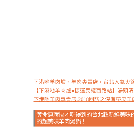
下港吔羊肉爐、羊肉專賣店，台北人氣火鍋
【下港吔羊肉爐●捷運民權西路站】湯頭清
下港吔羊肉專賣店.2018回訪之沒有帶皮
奪命連環摳才吃得到的台北超新鮮美味的
的超美味羊肉湯鍋！