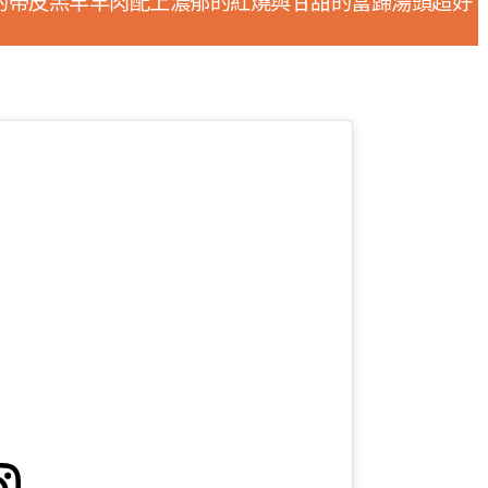
的帶皮羔羊羊肉配上濃郁的紅燒與甘甜的當歸湯頭超好