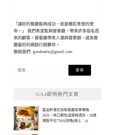
「讓好的餐廳能夠成功，就是鄉民食堂的使
命。」 我們希望能夠替餐廳，帶來許多指名而
來的顧客，替餐廳帶來人潮與營業額，成為餐
廳最好的網路行銷夥伴。
聯絡我們:
goodeattw@gmail.com
搜
尋
關
鍵
GA4即時熱門文章
字:
富品軒港式自助餐廳菜單價格
2026｜林口爵怡溫德姆酒店，50道
港點平日750元攻略(線上：4)