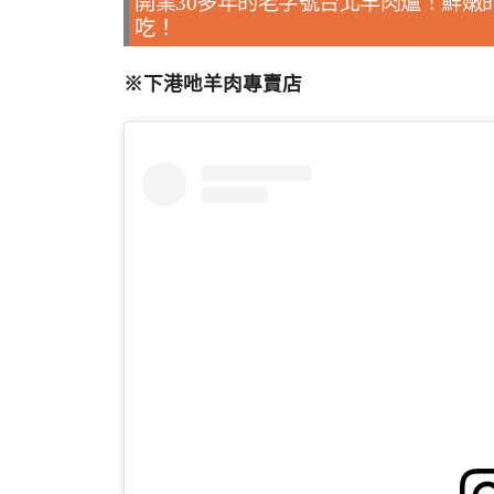
開業30多年的老字號台北羊肉爐！鮮嫩
吃！
※下港吔羊肉專賣店