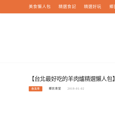
Skip
美食懶人包
精選食記
精選好玩
鄉
to
content
【台北最好吃的羊肉爐精選懶人包】
鄉民食堂
2019-01-02
台北市