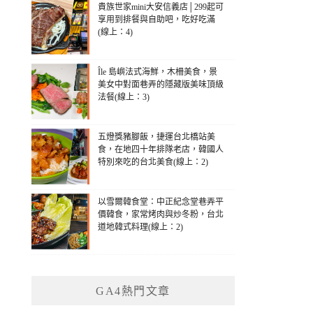
貴族世家mini大安信義店│299起可
享用到排餐與自助吧，吃好吃滿
(線上：4)
Île 島嶼法式海鮮，木柵美食，景
美女中對面巷弄的隱藏版美味頂級
法餐(線上：3)
五燈獎豬腳飯，捷運台北橋站美
食，在地四十年排隊老店，韓國人
特別來吃的台北美食(線上：2)
以雪爾韓食堂：中正紀念堂巷弄平
價韓食，家常烤肉與炒冬粉，台北
道地韓式料理(線上：2)
GA4熱門文章