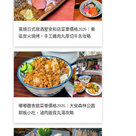
蔦燒日式居酒屋安和店菜單價格2026｜東
區炭火燒烤，手工雞肉丸厚切牛舌攻略
嘟嘟麵食館菜單價格2026｜大安森林公園
銅板小吃，滷肉飯貢丸湯攻略