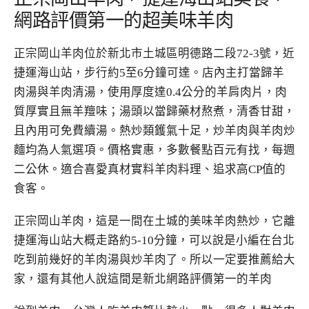
網路評價第一的超美味羊肉
正宗岡山羊肉位於新北市土城區明德路二段72-3號，近
捷運海山站，步行約5至6分鐘可達。店內主打當歸羊
肉湯與羊肉清湯，使用厚度達0.4公分的羊肩肉片，肉
質厚實且無羊羶味；湯頭以當歸藥材熬煮，清香甘甜，
且內用可免費續湯。熱炒類鑊氣十足，炒羊肉與羊肉炒
麵均為人氣選項。價格實惠，多數餐點百元有找，每週
二公休。適合喜愛真材實料羊肉料理、追求高CP值的
食客。
正宗岡山羊肉，這是一間在土城的美味羊肉熱炒，它離
捷運海山站大概走路約5-10分鐘，可以說是小編在台北
吃到前幾好的羊肉湯與炒羊肉了。所以一定要推薦給大
家，還有其他人說這間是新北網路評價第一的羊肉