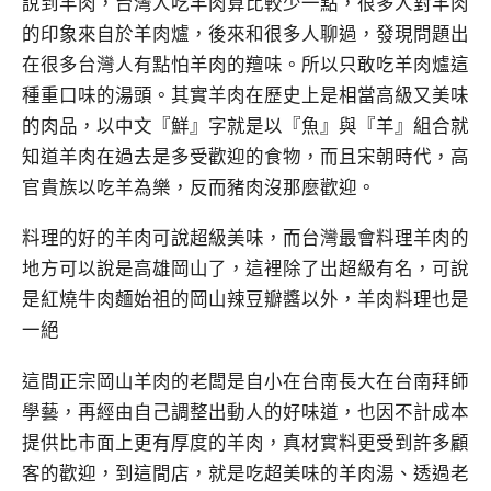
說到羊肉，台灣人吃羊肉算比較少一點，很多人對羊肉
的印象來自於羊肉爐，後來和很多人聊過，發現問題出
在很多台灣人有點怕羊肉的羶味。所以只敢吃羊肉爐這
種重口味的湯頭。其實羊肉在歷史上是相當高級又美味
的肉品，以中文『鮮』字就是以『魚』與『羊』組合就
知道羊肉在過去是多受歡迎的食物，而且宋朝時代，高
官貴族以吃羊為樂，反而豬肉沒那麼歡迎。
料理的好的羊肉可說超級美味，而台灣最會料理羊肉的
地方可以說是高雄岡山了，這裡除了出超級有名，可說
是紅燒牛肉麵始祖的岡山辣豆瓣醬以外，羊肉料理也是
一絕
這間正宗岡山羊肉的老闆是自小在台南長大在台南拜師
學藝，再經由自己調整出動人的好味道，也因不計成本
提供比市面上更有厚度的羊肉，真材實料更受到許多顧
客的歡迎，到這間店，就是吃超美味的羊肉湯、透過老