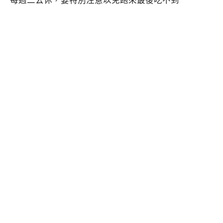
每週二公休，要特別注意以免跑來最後吃不到