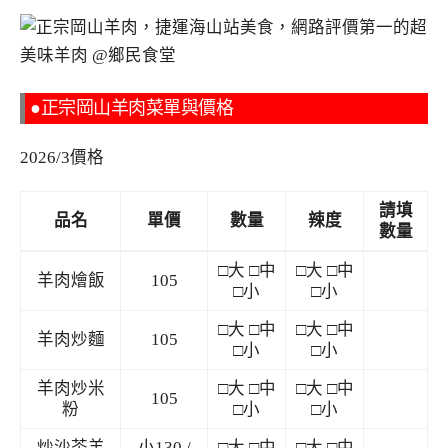
●正宗岡山羊肉菜單與價格
2026/3價格
請填
品名
單價
數量
辣度
數量
□大 □中
□大 □中
羊肉燴飯
105
□小
□小
□大 □中
□大 □中
羊肉炒麵
105
□小
□小
羊肉炒米
□大 □中
□大 □中
105
粉
□小
□小
炒沙茶羊
小130 /
□大 □中
□大 □中