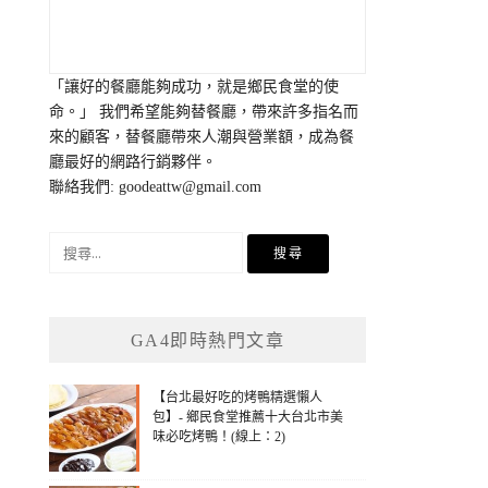
「讓好的餐廳能夠成功，就是鄉民食堂的使
命。」 我們希望能夠替餐廳，帶來許多指名而
來的顧客，替餐廳帶來人潮與營業額，成為餐
廳最好的網路行銷夥伴。
聯絡我們:
goodeattw@gmail.com
搜
尋
關
鍵
GA4即時熱門文章
字:
【台北最好吃的烤鴨精選懶人
包】- 鄉民食堂推薦十大台北市美
味必吃烤鴨！(線上：2)