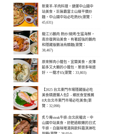
新東羊-羊肉料理，捷運中山國中
站美食，巨無霸富士山級平價炒
麵，中山國中站必吃熱炒(瀏覽：
45,631)
龍江35鵝肉 熱炒/燒烤/生猛海鮮，
南京復興站美食，有著超強的鵝肉
和隱藏版鵝油烏醋麵(瀏覽：
38,467)
原來鮮肉小籠包，宜蘭美食，皮薄
餡多又大顆的小籠包，蔥很多味道
好，一籠才65(瀏覽：33,803)
【2025 台北東門市場隱藏版必吃
美食精選懶人包】- 鄉民食堂推薦
8大台北市東門市場必吃美食(瀏
覽：32,098)
炙り庵steak牛排-台北民權店，中
山國中站美食，舒肥過軟嫩的日式
牛排，白飯味噌湯與飲料霜淇淋吃
到飽(瀏覽：28,054)