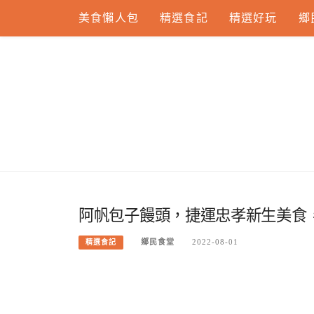
Skip
美食懶人包
精選食記
精選好玩
鄉
to
content
阿帆包子饅頭，捷運忠孝新生美食
鄉民食堂
2022-08-01
精選食記