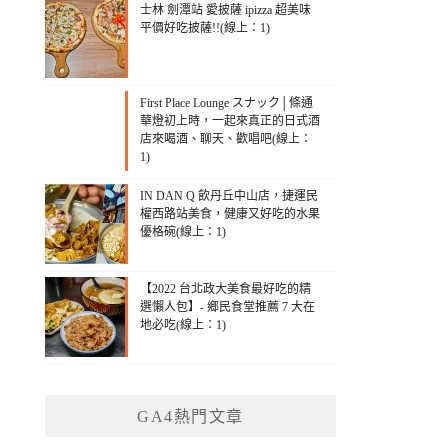
士林 劍潭站 愛披薩 ipizza 超美味
平價好吃披薩!!(線上：1)
First Place Lounge スナック│條通
華燈初上時，一起來真正的日式酒
店來喝酒、聊天、歡唱吧(線上：
1)
IN DAN Q 飲丹丘中山店，捷運民
權西路站美食，健康又好吃的水果
優格碗(線上：1)
【2022 台北政大美食最好吃的精
選懶人包】- 鄉民食堂推薦 7 大在
地必吃(線上：1)
GA4熱門文章