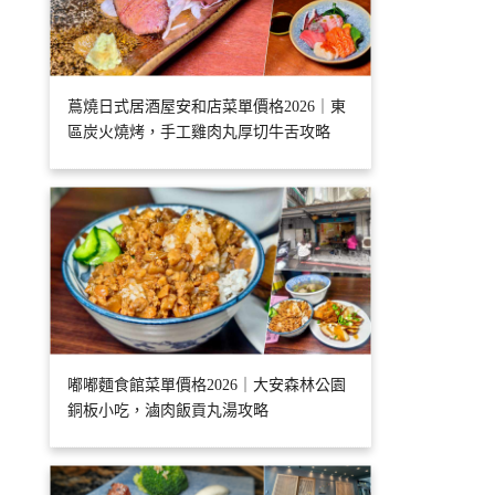
蔦燒日式居酒屋安和店菜單價格2026｜東
區炭火燒烤，手工雞肉丸厚切牛舌攻略
嘟嘟麵食館菜單價格2026｜大安森林公園
銅板小吃，滷肉飯貢丸湯攻略