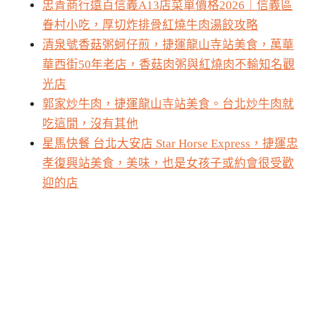
忠青商行遠百信義A13店菜單價格2026｜信義區
眷村小吃，厚切炸排骨紅燒牛肉湯餃攻略
清泉號香菇粥蚵仔煎，捷運龍山寺站美食，萬華
華西街50年老店，香菇肉粥與紅燒肉不輸知名觀
光店
郭家炒牛肉，捷運龍山寺站美食。台北炒牛肉就
吃這間，沒有其他
星馬快餐 台北大安店 Star Horse Express，捷運忠
孝復興站美食，美味，也是女孩子或約會很受歡
迎的店