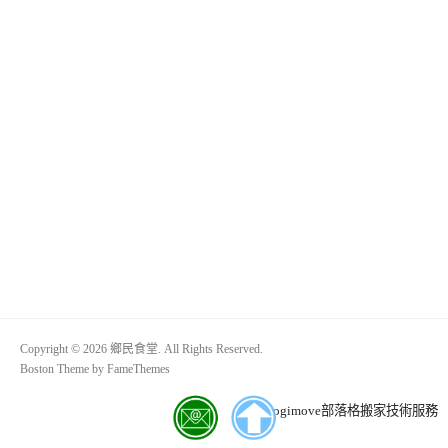
Copyright © 2026 鄉民食堂. All Rights Reserved.
Boston Theme by
FameThemes
Blogimove部落格搬家技術服務