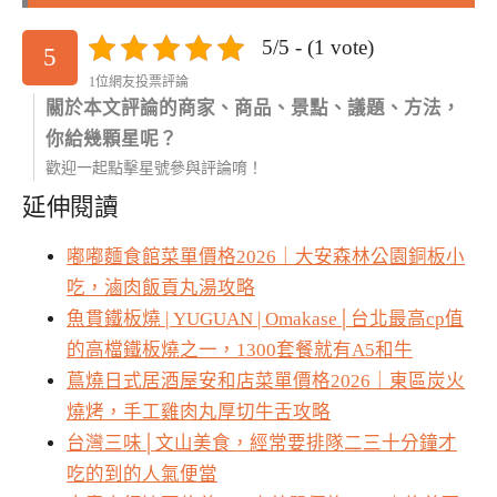
5/5 - (1 vote)
5
1位網友投票評論
關於本文評論的商家、商品、景點、議題、方法，
你給幾顆星呢？
歡迎一起點擊星號參與評論唷！
延伸閱讀
嘟嘟麵食館菜單價格2026｜大安森林公園銅板小
吃，滷肉飯貢丸湯攻略
魚貫鐵板燒 | YUGUAN | Omakase│台北最高cp值
的高檔鐵板燒之一，1300套餐就有A5和牛
蔦燒日式居酒屋安和店菜單價格2026｜東區炭火
燒烤，手工雞肉丸厚切牛舌攻略
台灣三味│文山美食，經常要排隊二三十分鐘才
吃的到的人氣便當