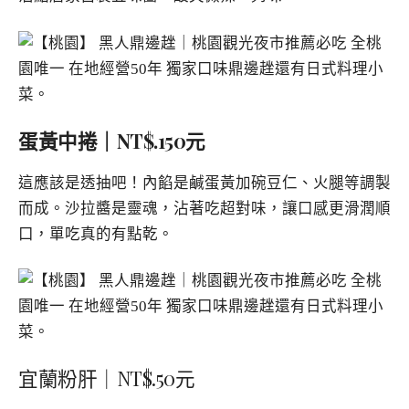
蛋黃中捲｜NT$.150元
這應該是透抽吧！內餡是鹹蛋黃加碗豆仁、火腿等調製
而成。沙拉醬是靈魂，沾著吃超對味，讓口感更滑潤順
口，單吃真的有點乾。
宜蘭粉肝｜NT$.50元