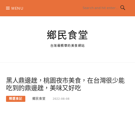
Skip
MENU
to
content
鄉民食堂
台灣最精華的美食網站
黑人鼎邊趖，桃園夜市美食，在台灣很少能
吃到的鼎邊趖，美味又好吃
精選食記
鄉民食堂
2022-08-08