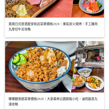
蔦燒日式居酒屋安和店菜單價格2026｜東區炭火燒烤，手工雞肉
丸厚切牛舌攻略
嘟嘟麵食館菜單價格2026｜大安森林公園銅板小吃，滷肉飯貢丸
湯攻略