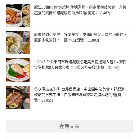
龍江35鵝肉 熱炒/燒烤/生猛海鮮，南京復興站美食，有著
超強的鵝肉和隱藏版鵝油烏醋麵(瀏覽：38,462)
原來鮮肉小籠包，宜蘭美食，皮薄餡多又大顆的小籠包，
蔥很多味道好，一籠才65(瀏覽：33,803)
【2025 台北東門市場隱藏版必吃美食精選懶人包】- 鄉民
食堂推薦8大台北市東門市場必吃美食(瀏覽：32,079)
炙り庵steak牛排-台北民權店，中山國中站美食，舒肥過
軟嫩的日式牛排，白飯味噌湯與飲料霜淇淋吃到飽(瀏
覽：28,051)
近期文章