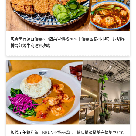
忠青商行遠百信義A13店菜單價格2026｜信義區眷村小吃，厚切炸
排骨紅燒牛肉湯餃攻略
板橋早午餐推薦｜BRUN不然板橋店，健康燉飯燉菜完整菜單介紹