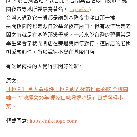
[4]。於台灣當地，以台北、台南與基隆廟口夜市、桃
園夜市等地所製最為著名。
( by wiki )
台灣人講到它一般都是講到基隆夜市廟口那一攤
這間桃園的也是源自於基隆夜市廟口，但有段佳話是老
闆之前就是在基隆那邊學成，一般來說台灣的習慣常是
學生學會了就開間店在旁邊與師傅對打，這間店的老闆
則感念師傅，所以說過不會在基隆開店
有吃過兩邊的人覺得那間好吃呢?
原文:
【桃園】 黑人鼎邊趖｜桃園觀光夜市推薦必吃 全桃園
唯一 在地經營50年 獨家口味鼎邊趖還有日式料理小
菜。
轉載同意:
https://mikatogo.com/