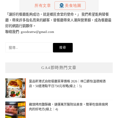
「讓好的餐廳能夠成功，就是鄉民食堂的使命。」 我們希望能夠替餐
廳，帶來許多指名而來的顧客，替餐廳帶來人潮與營業額，成為餐廳最
好的網路行銷夥伴。
聯絡我們:
goodeattw@gmail.com
搜
尋
關
鍵
GA4即時熱門文章
字:
富品軒港式自助餐廳菜單價格 2026｜林口爵怡溫德姆酒
店，50道港點平日750元攻略(線上：5)
雞頭烤肉鹽酥雞，捷運萬芳醫院站美食，簡單吃個串燒烤
肉的好地方(線上：4)