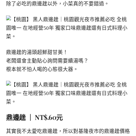
除了必吃的鼎邊趖以外，小菜真的不要錯過。
鼎邊趖的湯頭超鮮甜甘美！
老闆還會主動貼心詢問需要續湯嗎？
根本就不怕人喝的心態很大器。
鼎邊趖 ｜ NT$.60元
其實我不太愛吃鼎邊趖，所以對基隆夜市的鼎邊趖價格