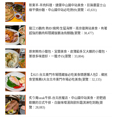
新東羊-羊肉料理，捷運中山國中站美食，巨無霸富士山
級平價炒麵，中山國中站必吃熱炒(瀏覽：45,631)
龍江35鵝肉 熱炒/燒烤/生猛海鮮，南京復興站美食，有著
超強的鵝肉和隱藏版鵝油烏醋麵(瀏覽：38,477)
原來鮮肉小籠包，宜蘭美食，皮薄餡多又大顆的小籠包，
蔥很多味道好，一籠才65(瀏覽：33,804)
【2025 台北東門市場隱藏版必吃美食精選懶人包】- 鄉民
食堂推薦8大台北市東門市場必吃美食(瀏覽：32,135)
炙り庵steak牛排-台北民權店，中山國中站美食，舒肥過
軟嫩的日式牛排，白飯味噌湯與飲料霜淇淋吃到飽(瀏
覽：28,083)