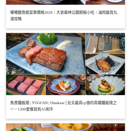
嘟嘟麵食館菜單價格2026｜大安森林公園銅板小吃，滷肉飯貢丸
湯攻略
魚貫鐵板燒 | YUGUAN | Omakase│台北最高cp值的高檔鐵板燒之
一，1300套餐就有A5和牛