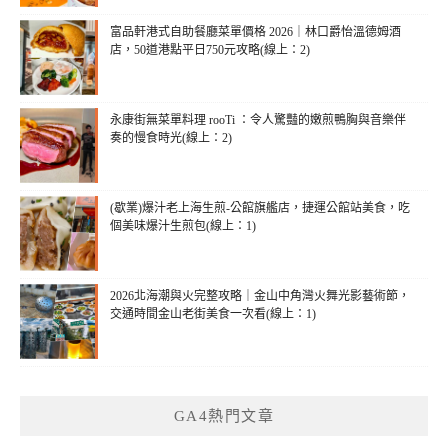
富品軒港式自助餐廳菜單價格 2026｜林口爵怡溫德姆酒
店，50道港點平日750元攻略(線上：2)
永康街無菜單料理 rooTi ：令人驚豔的嫩煎鴨胸與音樂伴
奏的慢食時光(線上：2)
(歇業)爆汁老上海生煎-公館旗艦店，捷運公館站美食，吃
個美味爆汁生煎包(線上：1)
2026北海潮與火完整攻略｜金山中角灣火舞光影藝術節，
交通時間金山老街美食一次看(線上：1)
GA4熱門文章