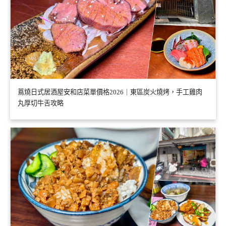
蔦燒日式居酒屋安和店菜單價格2026｜東區炭火燒烤，手工雞肉
丸厚切牛舌攻略