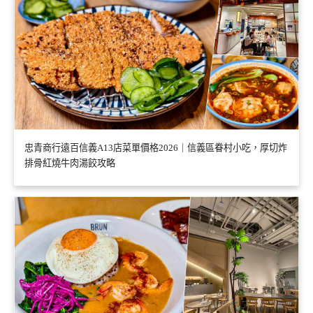
忠青商行遠百信義A13店菜單價格2026｜信義區眷村小吃，厚切炸
排骨紅燒牛肉湯餃攻略