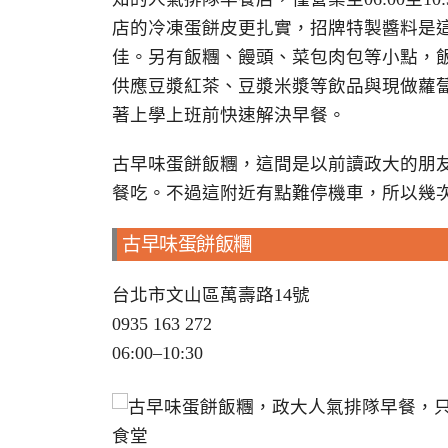
店的冷凍蛋餅皮更扎實，招牌特製醬料是這
佳。另有飯糰、饅頭、菜包肉包等小點，
供應豆漿紅茶、豆漿米漿等飲品與現做蘿
著上學上班前快速解決早餐。
古早味蛋餅飯糰，這間是以前讀政大的朋
餐吃。不過這附近有點難停機車，所以幾
古早味蛋餅飯糰
台北市文山區萬壽路14號
0935 163 272
06:00–10:30