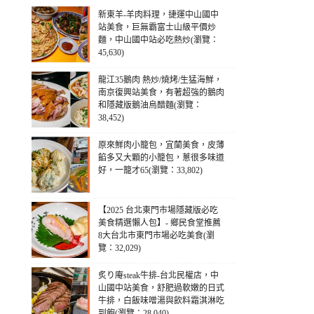
新東羊-羊肉料理，捷運中山國中
站美食，巨無霸富士山級平價炒
麵，中山國中站必吃熱炒(瀏覽：
45,630)
龍江35鵝肉 熱炒/燒烤/生猛海鮮，
南京復興站美食，有著超強的鵝肉
和隱藏版鵝油烏醋麵(瀏覽：
38,452)
原來鮮肉小籠包，宜蘭美食，皮薄
餡多又大顆的小籠包，蔥很多味道
好，一籠才65(瀏覽：33,802)
【2025 台北東門市場隱藏版必吃
美食精選懶人包】- 鄉民食堂推薦
8大台北市東門市場必吃美食(瀏
覽：32,029)
炙り庵steak牛排-台北民權店，中
山國中站美食，舒肥過軟嫩的日式
牛排，白飯味噌湯與飲料霜淇淋吃
到飽(瀏覽：28,040)