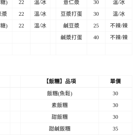
糖)
22
溫/冰
薏仁漿
30
溫/冰
米漿
22
溫/冰
豆漿打蛋
30
溫/冰
糖)
22
溫/冰
鹹豆漿
25
不辣/辣
鹹漿打蛋
40
不辣/辣
【飯糰】品項
單價
飯糰(魚鬆)
30
素飯糰
30
甜飯糰
30
甜鹹飯糰
35