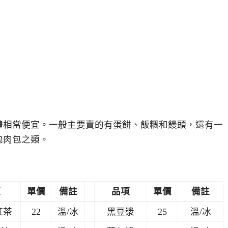
整體相當便宜。一般主要賣的有蛋餅、飯糰和饅頭，還有一
包肉包之類。
項
單價
備註
品項
單價
備註
紅茶
22
溫/冰
黑豆漿
25
溫/冰