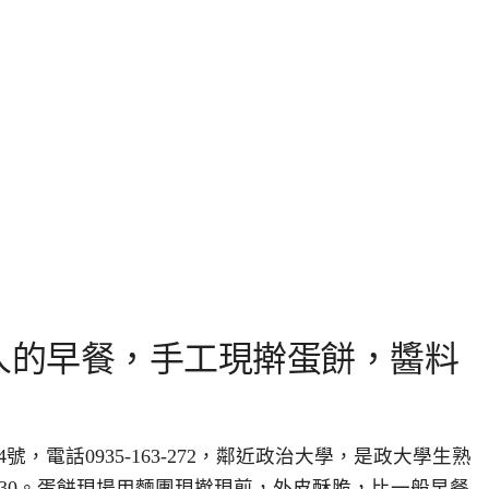
人的早餐，手工現擀蛋餅，醬料
，電話0935-163-272，鄰近政治大學，是政大學生熟
0:30。蛋餅現場用麵團現擀現煎，外皮酥脆，比一般早餐