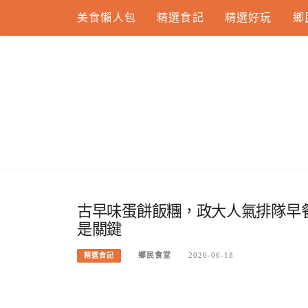
Skip
美食懶人包
精選食記
精選好玩
鄉
to
content
古早味蛋餅飯糰，政大人氣排隊早
是關鍵
鄉民食堂
2026-06-18
精選食記