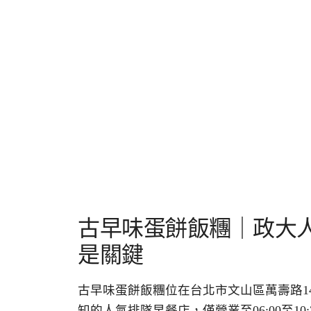
古早味蛋餅飯糰｜政大
是關鍵
古早味蛋餅飯糰位在台北市文山區萬壽路14號
知的人氣排隊早餐店，僅營業至06:00至1