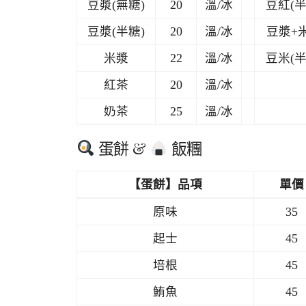
豆漿(無糖)
20
溫/冰
豆紅(半
豆漿(半糖)
20
溫/冰
豆漿+
米漿
22
溫/冰
豆米(半
紅茶
20
溫/冰
奶茶
25
溫/冰
蛋餅 &
飯糰
【蛋餅】品項
單價
原味
35
起士
45
培根
45
鮪魚
45