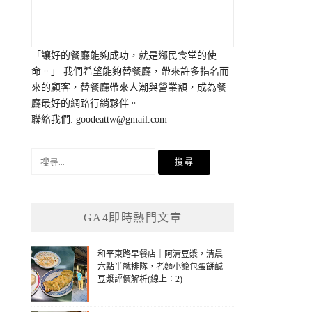
「讓好的餐廳能夠成功，就是鄉民食堂的使
命。」 我們希望能夠替餐廳，帶來許多指名而
來的顧客，替餐廳帶來人潮與營業額，成為餐
廳最好的網路行銷夥伴。
聯絡我們:
goodeattw@gmail.com
搜
尋
關
鍵
GA4即時熱門文章
字:
和平東路早餐店｜阿清豆漿，清晨
六點半就排隊，老麵小籠包蛋餅鹹
豆漿評價解析(線上：2)