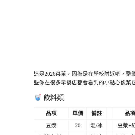
這是2026菜單，因為是在學校附近吧，
些你在很多早餐店都會看到的小點心像菜
飲料類
品項
單價
備註
品
豆漿
20
溫/冰
豆漿+