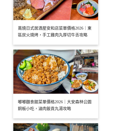
蔦燒日式居酒屋安和店菜單價格2026｜東
區炭火燒烤，手工雞肉丸厚切牛舌攻略
嘟嘟麵食館菜單價格2026｜大安森林公園
銅板小吃，滷肉飯貢丸湯攻略