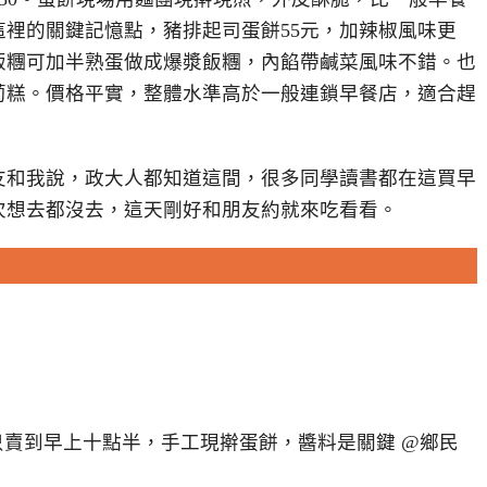
裡的關鍵記憶點，豬排起司蛋餅55元，加辣椒風味更
飯糰可加半熟蛋做成爆漿飯糰，內餡帶鹹菜風味不錯。也
蔔糕。價格平實，整體水準高於一般連鎖早餐店，適合趕
友和我說，政大人都知道這間，很多同學讀書都在這買早
次想去都沒去，這天剛好和朋友約就來吃看看。