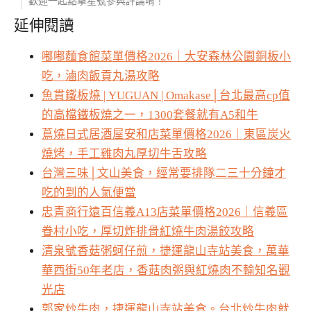
歡迎一起點擊星號參與評論唷！
延伸閱讀
嘟嘟麵食館菜單價格2026｜大安森林公園銅板小
吃，滷肉飯貢丸湯攻略
魚貫鐵板燒 | YUGUAN | Omakase│台北最高cp值
的高檔鐵板燒之一，1300套餐就有A5和牛
蔦燒日式居酒屋安和店菜單價格2026｜東區炭火
燒烤，手工雞肉丸厚切牛舌攻略
台灣三味│文山美食，經常要排隊二三十分鐘才
吃的到的人氣便當
忠青商行遠百信義A13店菜單價格2026｜信義區
眷村小吃，厚切炸排骨紅燒牛肉湯餃攻略
清泉號香菇粥蚵仔煎，捷運龍山寺站美食，萬華
華西街50年老店，香菇肉粥與紅燒肉不輸知名觀
光店
郭家炒牛肉，捷運龍山寺站美食。台北炒牛肉就