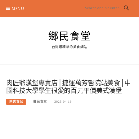
Skip
MENU
to
content
鄉民食堂
台灣最精華的美食網站
肉匠爺漢堡專賣店│捷運萬芳醫院站美食│中
國科技大學學生很愛的百元平價美式漢堡
精選食記
鄉民食堂
2025-04-19