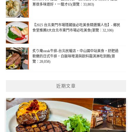
蔥很多味道好，一籠才65(瀏覽：33,803)
【2025 台北東門市場隱藏版必吃美食精選懶人包】- 鄉民
食堂推薦8大台北市東門市場必吃美食(瀏覽：32,106)
炙り庵steak牛排-台北民權店，中山國中站美食，舒肥過
軟嫩的日式牛排，白飯味噌湯與飲料霜淇淋吃到飽(瀏
覽：28,058)
近期文章