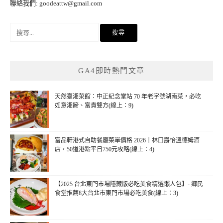
聯絡我們:
goodeattw@gmail.com
搜
尋
關
鍵
GA4即時熱門文章
字:
天然臺湘菜館：中正紀念堂站 70 年老字號湖南菜，必吃
如意湘蹄、富貴雙方(線上：9)
富品軒港式自助餐廳菜單價格 2026｜林口爵怡溫德姆酒
店，50道港點平日750元攻略(線上：4)
【2025 台北東門市場隱藏版必吃美食精選懶人包】- 鄉民
食堂推薦8大台北市東門市場必吃美食(線上：3)