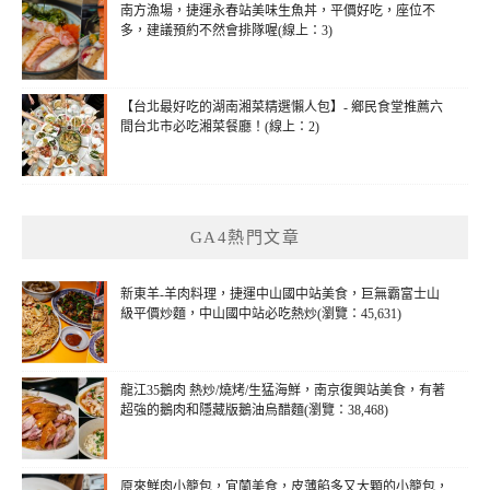
南方漁場，捷運永春站美味生魚丼，平價好吃，座位不
多，建議預約不然會排隊喔(線上：3)
【台北最好吃的湖南湘菜精選懶人包】- 鄉民食堂推薦六
間台北市必吃湘菜餐廳！(線上：2)
GA4熱門文章
新東羊-羊肉料理，捷運中山國中站美食，巨無霸富士山
級平價炒麵，中山國中站必吃熱炒(瀏覽：45,631)
龍江35鵝肉 熱炒/燒烤/生猛海鮮，南京復興站美食，有著
超強的鵝肉和隱藏版鵝油烏醋麵(瀏覽：38,468)
原來鮮肉小籠包，宜蘭美食，皮薄餡多又大顆的小籠包，