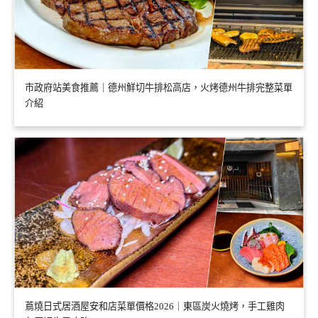
市政府站美食推薦｜德州鮮切牛排松高店，火烤德州牛排完整菜單
介紹
蔦燒日式居酒屋安和店菜單價格2026｜東區炭火燒烤，手工雞肉