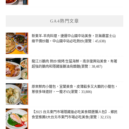
GA4熱門文章
新東羊-羊肉料理，捷運中山國中站美食，巨無霸富士山
級平價炒麵，中山國中站必吃熱炒(瀏覽：45,638)
龍江35鵝肉 熱炒/燒烤/生猛海鮮，南京復興站美食，有著
超強的鵝肉和隱藏版鵝油烏醋麵(瀏覽：38,487)
原來鮮肉小籠包，宜蘭美食，皮薄餡多又大顆的小籠包，
蔥很多味道好，一籠才65(瀏覽：33,806)
【2025 台北東門市場隱藏版必吃美食精選懶人包】- 鄉民
食堂推薦8大台北市東門市場必吃美食(瀏覽：32,153)