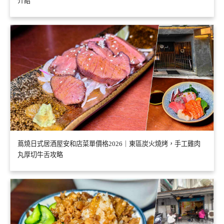
介紹
蔦燒日式居酒屋安和店菜單價格2026｜東區炭火燒烤，手工雞肉
丸厚切牛舌攻略