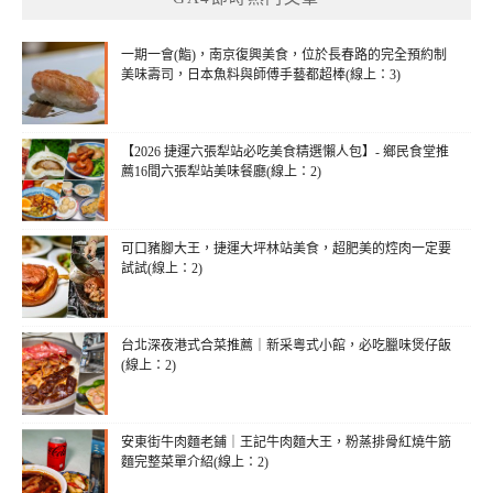
一期一會(鮨)，南京復興美食，位於長春路的完全預約制
美味壽司，日本魚料與師傅手藝都超棒(線上：3)
【2026 捷運六張犁站必吃美食精選懶人包】- 鄉民食堂推
薦16間六張犁站美味餐廳(線上：2)
可口豬腳大王，捷運大坪林站美食，超肥美的焢肉一定要
試試(線上：2)
台北深夜港式合菜推薦｜新采粵式小館，必吃臘味煲仔飯
(線上：2)
安東街牛肉麵老鋪｜王記牛肉麵大王，粉蒸排骨紅燒牛筋
麵完整菜單介紹(線上：2)