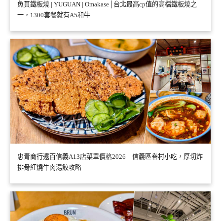
魚貫鐵板燒 | YUGUAN | Omakase│台北最高cp值的高檔鐵板燒之
一，1300套餐就有A5和牛
忠青商行遠百信義A13店菜單價格2026｜信義區眷村小吃，厚切炸
排骨紅燒牛肉湯餃攻略