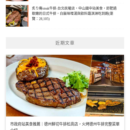
炙り庵steak牛排-台北民權店，中山國中站美食，舒肥過
軟嫩的日式牛排，白飯味噌湯與飲料霜淇淋吃到飽(瀏
覽：28,105)
近期文章
市政府站美食推薦｜德州鮮切牛排松高店，火烤德州牛排完整菜單