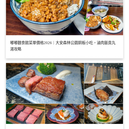
嘟嘟麵食館菜單價格2026｜大安森林公園銅板小吃，滷肉飯貢丸
湯攻略