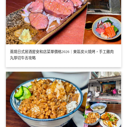
蔦燒日式居酒屋安和店菜單價格2026｜東區炭火燒烤，手工雞肉
丸厚切牛舌攻略