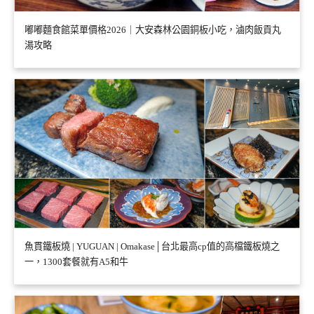
嘟嘟麵食館菜單價格2026｜大安森林公園銅板小吃，滷肉飯貢丸
湯攻略
魚貫鐵板燒 | YUGUAN | Omakase│台北最高cp值的高檔鐵板燒之
一，1300套餐就有A5和牛