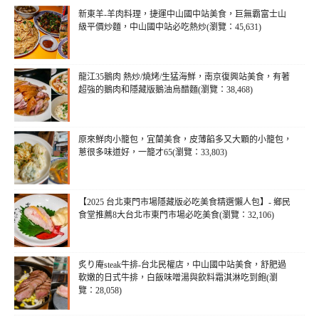
新東羊-羊肉料理，捷運中山國中站美食，巨無霸富士山
級平價炒麵，中山國中站必吃熱炒(瀏覽：45,631)
龍江35鵝肉 熱炒/燒烤/生猛海鮮，南京復興站美食，有著
超強的鵝肉和隱藏版鵝油烏醋麵(瀏覽：38,468)
原來鮮肉小籠包，宜蘭美食，皮薄餡多又大顆的小籠包，
蔥很多味道好，一籠才65(瀏覽：33,803)
【2025 台北東門市場隱藏版必吃美食精選懶人包】- 鄉民
食堂推薦8大台北市東門市場必吃美食(瀏覽：32,106)
炙り庵steak牛排-台北民權店，中山國中站美食，舒肥過
軟嫩的日式牛排，白飯味噌湯與飲料霜淇淋吃到飽(瀏
覽：28,058)