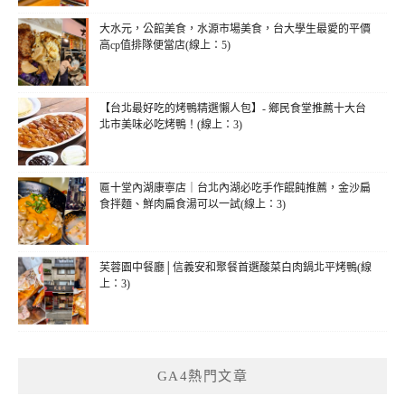
大水元，公館美食，水源市場美食，台大學生最愛的平價
高cp值排隊便當店(線上：5)
【台北最好吃的烤鴨精選懶人包】- 鄉民食堂推薦十大台
北市美味必吃烤鴨！(線上：3)
匾十堂內湖康寧店｜台北內湖必吃手作餛飩推薦，金沙扁
食拌麵、鮮肉扁食湯可以一試(線上：3)
芙蓉園中餐廳│信義安和聚餐首選酸菜白肉鍋北平烤鴨(線
上：3)
GA4熱門文章