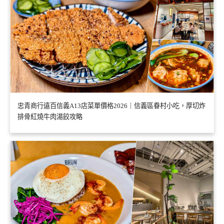
忠青商行遠百信義A13店菜單價格2026｜信義區眷村小吃，厚切炸
排骨紅燒牛肉湯餃攻略