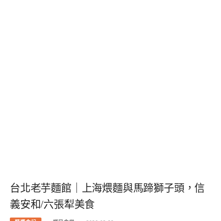
台北老芋麵館｜上海煨麵與馬蹄獅子頭，信
義安和/六張犁美食