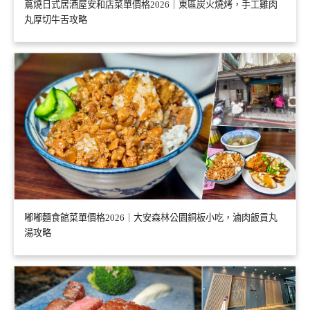
蔦燒日式居酒屋安和店菜單價格2026｜東區炭火燒烤，手工雞肉
丸厚切牛舌攻略
嘟嘟麵食館菜單價格2026｜大安森林公園銅板小吃，滷肉飯貢丸
湯攻略