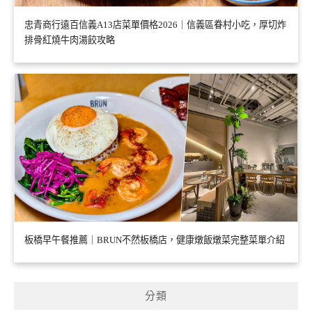
忠青商行遠百信義A13店菜單價格2026｜信義區眷村小吃，厚切炸
排骨紅燒牛肉湯餃攻略
板橋早午餐推薦｜BRUN不然板橋店，健康燉飯燉菜完整菜單介紹
分類