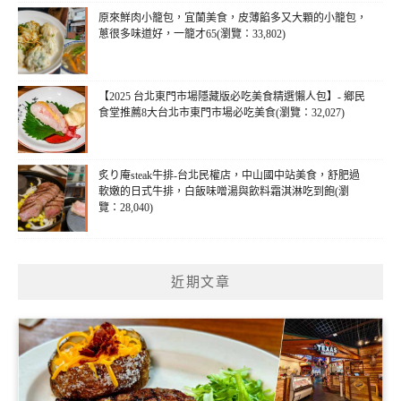
原來鮮肉小籠包，宜蘭美食，皮薄餡多又大顆的小籠包，
蔥很多味道好，一籠才65(瀏覽：33,802)
【2025 台北東門市場隱藏版必吃美食精選懶人包】- 鄉民
食堂推薦8大台北市東門市場必吃美食(瀏覽：32,027)
炙り庵steak牛排-台北民權店，中山國中站美食，舒肥過
軟嫩的日式牛排，白飯味噌湯與飲料霜淇淋吃到飽(瀏
覽：28,040)
近期文章