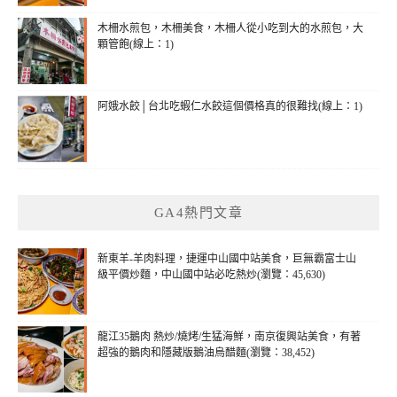
木柵水煎包，木柵美食，木柵人從小吃到大的水煎包，大
顆管飽(線上：1)
阿娥水餃│台北吃蝦仁水餃這個價格真的很難找(線上：1)
GA4熱門文章
新東羊-羊肉料理，捷運中山國中站美食，巨無霸富士山
級平價炒麵，中山國中站必吃熱炒(瀏覽：45,630)
龍江35鵝肉 熱炒/燒烤/生猛海鮮，南京復興站美食，有著
超強的鵝肉和隱藏版鵝油烏醋麵(瀏覽：38,452)