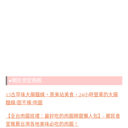
●鄉民食堂推薦
13古早味大腸麵線，景美站美食，24小時營業的大腸
麵線/甜不辣/肉圓
【全台肉圓巡禮：最好吃的肉圓精選懶人包】- 鄉民食
堂推薦台灣各地美味必吃的肉圓！