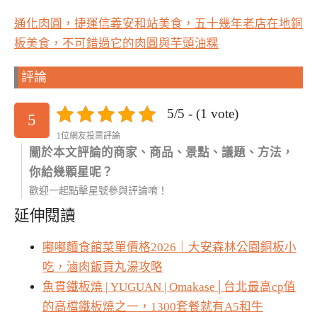
通化肉圓，捷運信義安和站美食，五十幾年老店在地銅
板美食，不可錯過它的肉圓與芋頭油粿
評論
5/5 - (1 vote)
5
1位網友投票評論
關於本文評論的商家、商品、景點、議題、方法，
你給幾顆星呢？
歡迎一起點擊星號參與評論唷！
延伸閱讀
嘟嘟麵食館菜單價格2026｜大安森林公園銅板小
吃，滷肉飯貢丸湯攻略
魚貫鐵板燒 | YUGUAN | Omakase│台北最高cp值
的高檔鐵板燒之一，1300套餐就有A5和牛