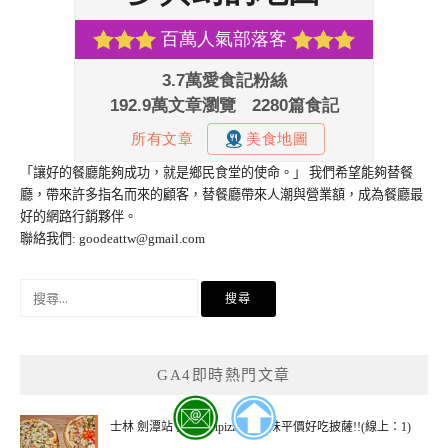
「讓好的餐廳能夠成功，就是鄉民食堂的使命。」 我們希望能夠替餐
廳，帶來許多指名而來的顧客，替餐廳帶來人潮與營業額，成為餐廳最
好的網路行銷夥伴。
聯絡我們:
goodeattw@gmail.com
搜
尋
關
鍵
GA4即時熱門文章
字:
士林 劍潭站 愛披薩 ipizza 超美味平價好吃披薩!!(線上：1)