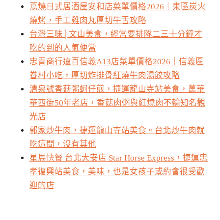
蔦燒日式居酒屋安和店菜單價格2026｜東區炭火
燒烤，手工雞肉丸厚切牛舌攻略
台灣三味│文山美食，經常要排隊二三十分鐘才
吃的到的人氣便當
忠青商行遠百信義A13店菜單價格2026｜信義區
眷村小吃，厚切炸排骨紅燒牛肉湯餃攻略
清泉號香菇粥蚵仔煎，捷運龍山寺站美食，萬華
華西街50年老店，香菇肉粥與紅燒肉不輸知名觀
光店
郭家炒牛肉，捷運龍山寺站美食。台北炒牛肉就
吃這間，沒有其他
星馬快餐 台北大安店 Star Horse Express，捷運忠
孝復興站美食，美味，也是女孩子或約會很受歡
迎的店