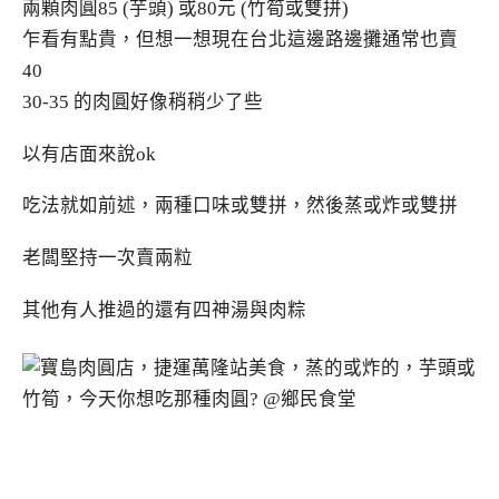
兩顆肉圓85 (芋頭) 或80元 (竹筍或雙拼)
乍看有點貴，但想一想現在台北這邊路邊攤通常也賣
40
30-35 的肉圓好像稍稍少了些
以有店面來說ok
吃法就如前述，兩種口味或雙拼，然後蒸或炸或雙拼
老闆堅持一次賣兩粒
其他有人推過的還有四神湯與肉粽