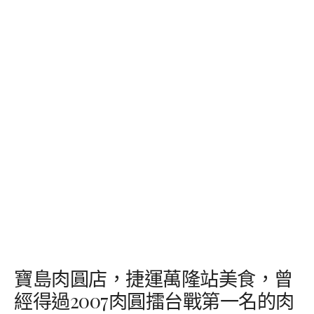
寶島肉圓店，捷運萬隆站美食，曾
經得過2007肉圓擂台戰第一名的肉