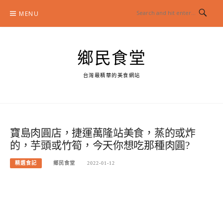
Skip
MENU
to
content
鄉民食堂
台灣最精華的美食網站
寶島肉圓店，捷運萬隆站美食，蒸的或炸
的，芋頭或竹筍，今天你想吃那種肉圓?
精選食記
鄉民食堂
2022-01-12