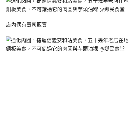
店內偶有壽司販賣