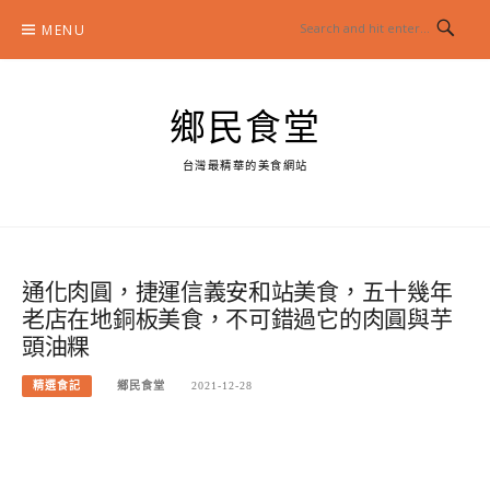
Skip
MENU
to
content
鄉民食堂
台灣最精華的美食網站
通化肉圓，捷運信義安和站美食，五十幾年
老店在地銅板美食，不可錯過它的肉圓與芋
頭油粿
精選食記
鄉民食堂
2021-12-28