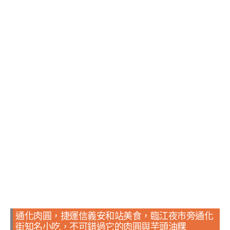
通化肉圓，捷運信義安和站美食，臨江夜市旁通化
街知名小吃，不可錯過它的肉圓與芋頭油粿