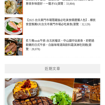
蔥很多味道好，一籠才65(瀏覽：33,804)
【2025 台北東門市場隱藏版必吃美食精選懶人包】- 鄉民
食堂推薦8大台北市東門市場必吃美食(瀏覽：32,129)
炙り庵steak牛排-台北民權店，中山國中站美食，舒肥過
軟嫩的日式牛排，白飯味噌湯與飲料霜淇淋吃到飽(瀏
覽：28,078)
近期文章