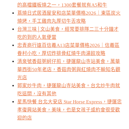
的高檔鐵板燒之一，1300套餐就有A5和牛
蔦燒日式居酒屋安和店菜單價格2026｜東區炭火
燒烤，手工雞肉丸厚切牛舌攻略
台灣三味│文山美食，經常要排隊二三十分鐘才
吃的到的人氣便當
忠青商行遠百信義A13店菜單價格2026｜信義區
眷村小吃，厚切炸排骨紅燒牛肉湯餃攻略
清泉號香菇粥蚵仔煎，捷運龍山寺站美食，萬華
華西街50年老店，香菇肉粥與紅燒肉不輸知名觀
光店
郭家炒牛肉，捷運龍山寺站美食。台北炒牛肉就
吃這間，沒有其他
星馬快餐 台北大安店 Star Horse Express，捷運忠
孝復興站美食，美味，也是女孩子或約會很受歡
迎的店