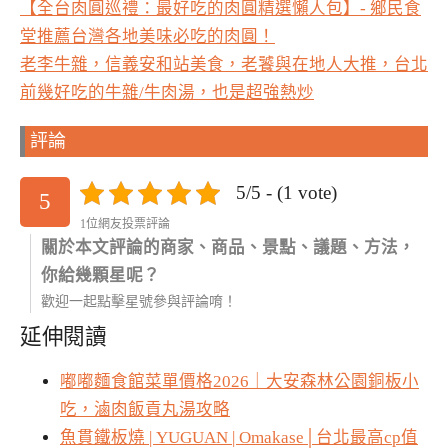
【全台肉圓巡禮：最好吃的肉圓精選懶人包】- 鄉民食
堂推薦台灣各地美味必吃的肉圓！
老李牛雜，信義安和站美食，老饕與在地人大推，台北
前幾好吃的牛雜/牛肉湯，也是超強熱炒
評論
5/5 - (1 vote)
5
1位網友投票評論
關於本文評論的商家、商品、景點、議題、方法，
你給幾顆星呢？
歡迎一起點擊星號參與評論唷！
延伸閱讀
嘟嘟麵食館菜單價格2026｜大安森林公園銅板小
吃，滷肉飯貢丸湯攻略
魚貫鐵板燒 | YUGUAN | Omakase│台北最高cp值