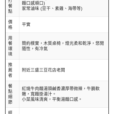
打
麵口感順口)
餐
家常滷味 (豆干、素雞、海帶等)
點
價
平實
格
用
餐
簡約樸實，木質桌椅，燈光柔和乾淨，悠閒
環
隨性，有冷氣
境
推
薦
附近三盛三豆花店老闆
者
餐
紅燒牛肉麵湯頭鹹香濃厚帶微辣，牛腩軟
點
嫩，寬麵掛湯汁。
細
小菜風味清爽，平衡湯麵口感。
節
經