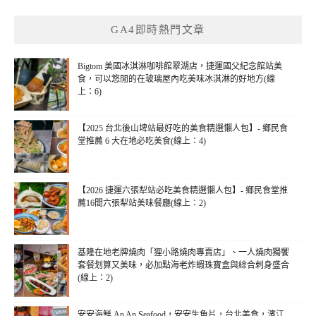
鍵
GA4即時熱門文章
字:
Bigtom 美國冰淇淋咖啡館翠湖店，捷運國父紀念館站美
食，可以悠閒的在玻璃屋內吃美味冰淇淋的好地方(線
上：6)
【2025 台北後山埤站最好吃的美食精選懶人包】- 鄉民食
堂推薦 6 大在地必吃美食(線上：4)
【2026 捷運六張犁站必吃美食精選懶人包】- 鄉民食堂推
薦16間六張犁站美味餐廳(線上：2)
基隆在地老牌燒肉「狸小路燒肉專賣店」、一人燒肉獨饗
套餐划算又美味，必加點海老炸蝦珠寶盒與綜合刺身盛合
(線上：2)
安安海鮮 An An Seafood，安安生魚片，台北美食，濱江