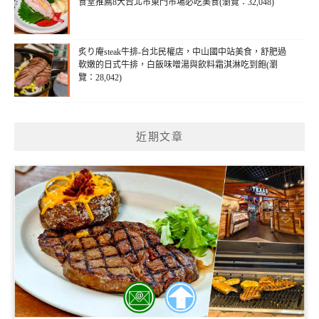
食堂推薦8大台北市東門市場必吃美食(瀏覽：32,048)
炙り庵steak牛排-台北民權店，中山國中站美食，舒肥過
軟嫩的日式牛排，白飯味噌湯與飲料霜淇淋吃到飽(瀏
覽：28,042)
近期文章