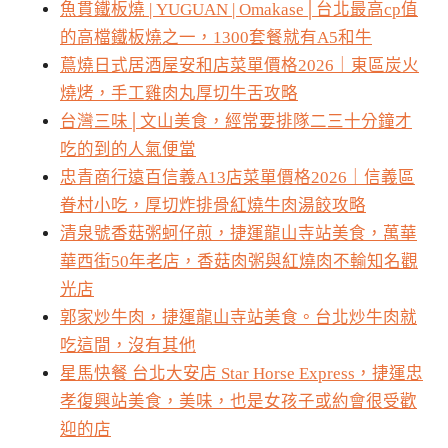
魚貫鐵板燒 | YUGUAN | Omakase│台北最高cp值
的高檔鐵板燒之一，1300套餐就有A5和牛
蔦燒日式居酒屋安和店菜單價格2026｜東區炭火
燒烤，手工雞肉丸厚切牛舌攻略
台灣三味│文山美食，經常要排隊二三十分鐘才
吃的到的人氣便當
忠青商行遠百信義A13店菜單價格2026｜信義區
眷村小吃，厚切炸排骨紅燒牛肉湯餃攻略
清泉號香菇粥蚵仔煎，捷運龍山寺站美食，萬華
華西街50年老店，香菇肉粥與紅燒肉不輸知名觀
光店
郭家炒牛肉，捷運龍山寺站美食。台北炒牛肉就
吃這間，沒有其他
星馬快餐 台北大安店 Star Horse Express，捷運忠
孝復興站美食，美味，也是女孩子或約會很受歡
迎的店