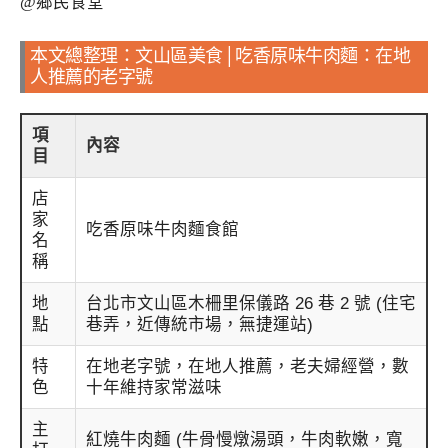
本文總整理：文山區美食│吃香原味牛肉麵：在地
人推薦的老字號
項
內容
目
店
家
吃香原味牛肉麵食館
名
稱
地
台北市文山區木柵里保儀路 26 巷 2 號 (住宅
點
巷弄，近傳統市場，無捷運站)
特
在地老字號，在地人推薦，老夫婦經營，數
色
十年維持家常滋味
主
紅燒牛肉麵 (牛骨慢燉湯頭，牛肉軟嫩，寬