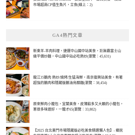
市場超高CP值生魚片，立食(線上：2)
GA4熱門文章
新東羊-羊肉料理，捷運中山國中站美食，巨無霸富士山
級平價炒麵，中山國中站必吃熱炒(瀏覽：45,631)
龍江35鵝肉 熱炒/燒烤/生猛海鮮，南京復興站美食，有著
超強的鵝肉和隱藏版鵝油烏醋麵(瀏覽：38,454)
原來鮮肉小籠包，宜蘭美食，皮薄餡多又大顆的小籠包，
蔥很多味道好，一籠才65(瀏覽：33,802)
【2025 台北東門市場隱藏版必吃美食精選懶人包】- 鄉民