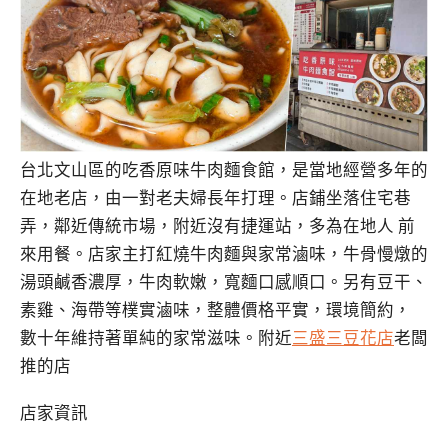
台北文山區的吃香原味牛肉麵食館，是當地經營多年的
在地老店，由一對老夫婦長年打理。店鋪坐落住宅巷
弄，鄰近傳統市場，附近沒有捷運站，多為在地人 前
來用餐。店家主打紅燒牛肉麵與家常滷味，牛骨慢燉的
湯頭鹹香濃厚，牛肉軟嫩，寬麵口感順口。另有豆干、
素雞、海帶等樸實滷味，整體價格平實，環境簡約，
數十年維持著單純的家常滋味。附近
三盛三豆花店
老闆
推的店
店家資訊