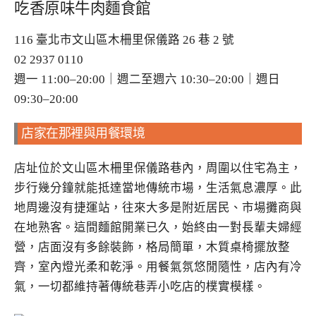
吃香原味牛肉麵食館
116 臺北市文山區木柵里保儀路 26 巷 2 號
02 2937 0110
週一 11:00–20:00｜週二至週六 10:30–20:00｜週日
09:30–20:00
店家在那裡與用餐環境
店址位於文山區木柵里保儀路巷內，周圍以住宅為主，
步行幾分鐘就能抵達當地傳統市場，生活氣息濃厚。此
地周邊沒有捷運站，往來大多是附近居民、市場攤商與
在地熟客。這間麵館開業已久，始終由一對長輩夫婦經
營，店面沒有多餘裝飾，格局簡單，木質桌椅擺放整
齊，室內燈光柔和乾淨。用餐氣氛悠閒隨性，店內有冷
氣，一切都維持著傳統巷弄小吃店的樸實模樣。