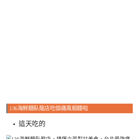
136海鮮麵臥龍店吃個痛風蝦麵啦
這天吃的