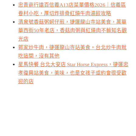
忠青商行遠百信義A13店菜單價格2026｜信義區
眷村小吃，厚切炸排骨紅燒牛肉湯餃攻略
清泉號香菇粥蚵仔煎，捷運龍山寺站美食，萬華
華西街50年老店，香菇肉粥與紅燒肉不輸知名觀
光店
郭家炒牛肉，捷運龍山寺站美食。台北炒牛肉就
吃這間，沒有其他
星馬快餐 台北大安店 Star Horse Express，捷運忠
孝復興站美食，美味，也是女孩子或約會很受歡
迎的店