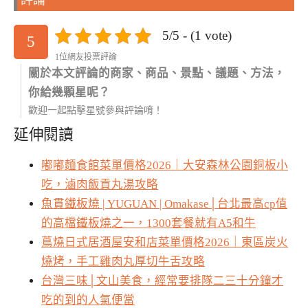
評論
5/5 - (1 vote)
5
1位網友投票評論
關於本文評論的商家、商品、景點、議題、方法，
你給幾顆星呢？
歡迎一起點擊星號參與評論唷！
延伸閱讀
嘟嘟麵食館菜單價格2026｜大安森林公園銅板小
吃，滷肉飯貢丸湯攻略
魚貫鐵板燒 | YUGUAN | Omakase│台北最高cp值
的高檔鐵板燒之一，1300套餐就有A5和牛
蔦燒日式居酒屋安和店菜單價格2026｜東區炭火
燒烤，手工雞肉丸厚切牛舌攻略
台灣三味│文山美食，經常要排隊二三十分鐘才
吃的到的人氣便當