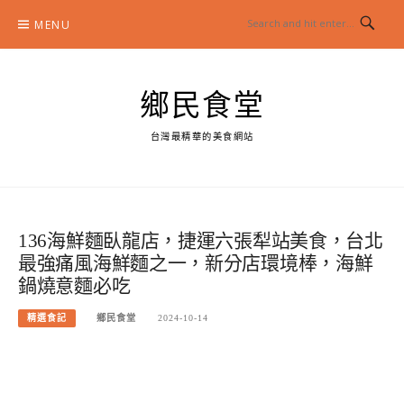
Skip
MENU
to
content
鄉民食堂
台灣最精華的美食網站
136海鮮麵臥龍店，捷運六張犁站美食，台北
最強痛風海鮮麵之一，新分店環境棒，海鮮
鍋燒意麵必吃
精選食記
鄉民食堂
2024-10-14