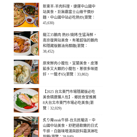
新東羊-羊肉料理，捷運中山國中
站美食，巨無霸富士山級平價炒
麵，中山國中站必吃熱炒(瀏覽：
45,630)
龍江35鵝肉 熱炒/燒烤/生猛海鮮，
南京復興站美食，有著超強的鵝肉
和隱藏版鵝油烏醋麵(瀏覽：
38,452)
原來鮮肉小籠包，宜蘭美食，皮薄
餡多又大顆的小籠包，蔥很多味道
好，一籠才65(瀏覽：33,802)
【2025 台北東門市場隱藏版必吃
美食精選懶人包】- 鄉民食堂推薦
8大台北市東門市場必吃美食(瀏
覽：32,029)
炙り庵steak牛排-台北民權店，中
山國中站美食，舒肥過軟嫩的日式
牛排，白飯味噌湯與飲料霜淇淋吃
到飽(瀏覽：28,040)