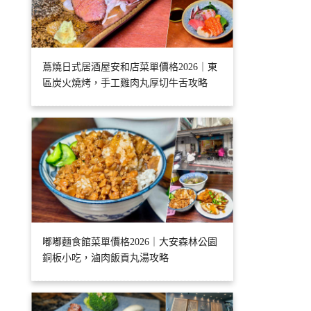
蔦燒日式居酒屋安和店菜單價格2026｜東
區炭火燒烤，手工雞肉丸厚切牛舌攻略
嘟嘟麵食館菜單價格2026｜大安森林公園
銅板小吃，滷肉飯貢丸湯攻略