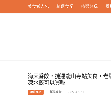
Skip
美食懶人包
精選食記
精選好玩
鄉
to
content
海天香餃，捷運龍山寺站美食，老
凍水餃可以買喔
鄉民食堂
2022-03-31
精選食記