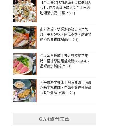
【台北最好吃的湖南湘菜精選懶人
包】- 鄉民食堂推薦六間台北市必
吃湘菜餐廳！(線上：1)
南方漁場，捷運永春站美味生魚
丼，平價好吃，座位不多，建議預
約不然會排隊喔(線上：1)
台大美食推薦｜五九麵館和平東
路，怪味蔥醬麵煙燻鴨Google4.5
星評價解析(線上：1)
和平東路早餐店｜阿清豆漿，清晨
六點半就排隊，老麵小籠包蛋餅鹹
豆漿評價解析(線上：1)
GA4熱門文章