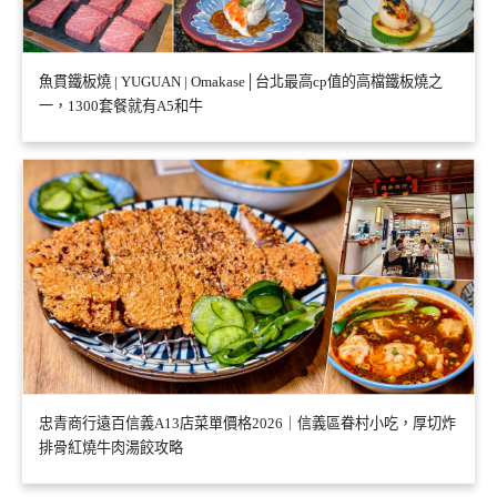
魚貫鐵板燒 | YUGUAN | Omakase│台北最高cp值的高檔鐵板燒之
一，1300套餐就有A5和牛
忠青商行遠百信義A13店菜單價格2026｜信義區眷村小吃，厚切炸
排骨紅燒牛肉湯餃攻略