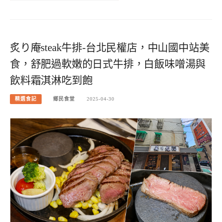
炙り庵steak牛排-台北民權店，中山國中站美
食，舒肥過軟嫩的日式牛排，白飯味噌湯與
飲料霜淇淋吃到飽
精選食記
鄉民食堂
2025-04-30