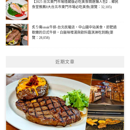
【2025 台北東門市場隱藏版必吃美食精選懶人包】- 鄉民
食堂推薦8大台北市東門市場必吃美食(瀏覽：32,105)
炙り庵steak牛排-台北民權店，中山國中站美食，舒肥過
軟嫩的日式牛排，白飯味噌湯與飲料霜淇淋吃到飽(瀏
覽：28,058)
近期文章