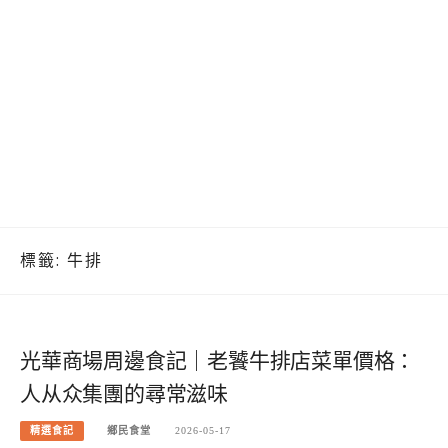
標籤:
牛排
光華商場周邊食記｜老饕牛排店菜單價格：
人从众集團的尋常滋味
精選食記
鄉民食堂
2026-05-17