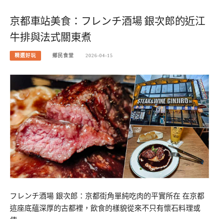
京都車站美食：フレンチ酒場 銀次郎的近江
牛排與法式關東煮
精選好玩
鄉民食堂
2026-04-15
フレンチ酒場 銀次郎：京都街角單純吃肉的平實所在 在京都
這座底蘊深厚的古都裡，飲食的樣貌從來不只有懷石料理或