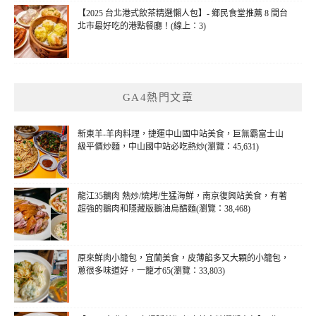
【2025 台北港式飲茶精選懶人包】- 鄉民食堂推薦 8 間台
北市最好吃的港點餐廳！(線上：3)
GA4熱門文章
新東羊-羊肉料理，捷運中山國中站美食，巨無霸富士山
級平價炒麵，中山國中站必吃熱炒(瀏覽：45,631)
龍江35鵝肉 熱炒/燒烤/生猛海鮮，南京復興站美食，有著
超強的鵝肉和隱藏版鵝油烏醋麵(瀏覽：38,468)
原來鮮肉小籠包，宜蘭美食，皮薄餡多又大顆的小籠包，
蔥很多味道好，一籠才65(瀏覽：33,803)