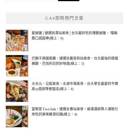
關
鍵
GA4即時熱門文章
字:
愛披薩│捷運劍潭站美食│台北最好吃的薄脆披薩， 嘎嘣
脆口感超棒(線上：6)
巴獅子德國餐廳，捷運信義安和站美食，台北最強的德國
豬腳，巴伐利亞的好味道(線上：5)
大水元，公館美食，水源市場美食，台大學生最愛的平價
高cp值排隊便當店(線上：4)
富察家 Fuca hala，捷運永春站美食，被滿滿排隊人潮吸引
來吃的美味雞湯拉麵(線上：4)