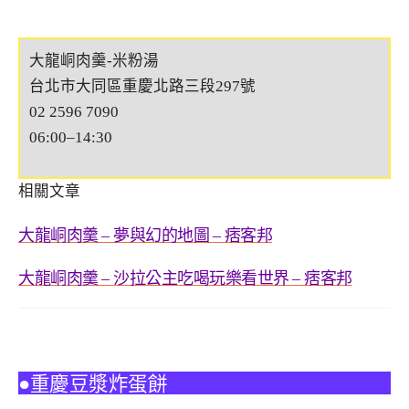
大龍峒肉羹-米粉湯
台北市大同區重慶北路三段297號
02 2596 7090
06:00–14:30
相關文章
大龍峒肉羹
夢與幻的地圖
痞客邦
–
–
大龍峒肉羹
沙拉公主吃喝玩樂看世界
痞客邦
–
–
●重慶豆漿炸蛋餅