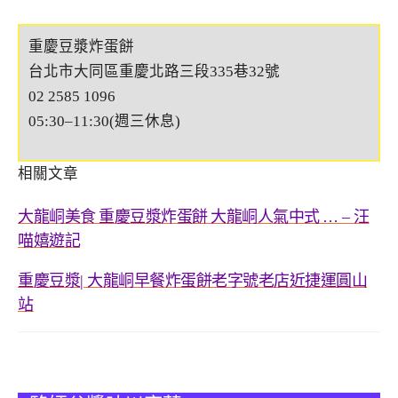
重慶豆漿炸蛋餅
台北市大同區重慶北路三段335巷32號
02 2585 1096
05:30–11:30(週三休息)
相關文章
大龍峒美食 重慶豆漿炸蛋餅 大龍峒人氣中式
汪
… –
喵嬉遊記
重慶豆漿
大龍峒早餐炸蛋餅老字號老店近捷運圓山
|
站