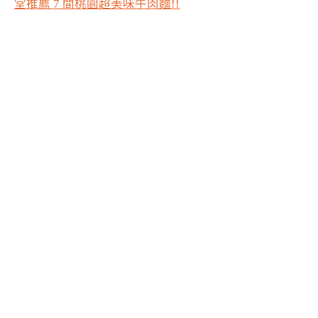
堂推薦 7 間桃園超美味牛肉麵!!