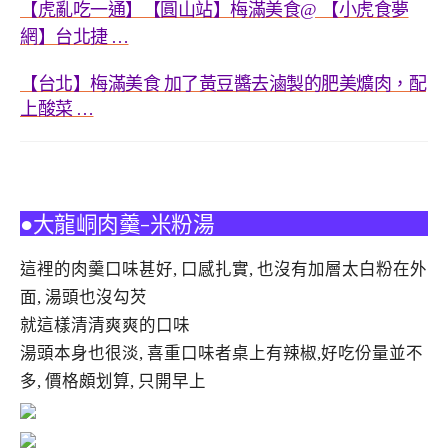
【虎亂吃一通】【圓山站】梅滿美食
【小虎食夢
@
網】台北捷
…
【台北】梅滿美食 加了黃豆醬去滷製的肥美爌肉，配
上酸菜
…
●大龍峒肉羹-米粉湯
這裡的肉羹口味甚好, 口感扎實, 也沒有加層太白粉在外
面, 湯頭也沒勾芡
就這樣清清爽爽的口味
湯頭本身也很淡, 喜重口味者桌上有辣椒,好吃份量並不
多, 價格頗划算, 只開早上