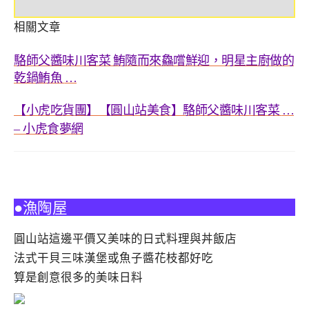
相關文章
駱師父醬味川客菜 鮪隨而來鱻嚐鮮迎，明星主廚做的
乾鍋鮪魚
…
【小虎吃貨團】【圓山站美食】駱師父醬味川客菜
…
小虎食夢網
–
●漁陶屋
圓山站這邊平價又美味的日式料理與丼飯店
法式干貝三味漢堡或魚子醬花枝都好吃
算是創意很多的美味日料