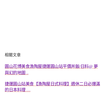
相關文章
圓山花博美食漁陶屋捷運圓山站平價丼飯
日料
夢
/
@
與幻的地圖
..
捷運圓山站美食【漁陶屋日式料理】週休二日必爆滿
的日本料理
…