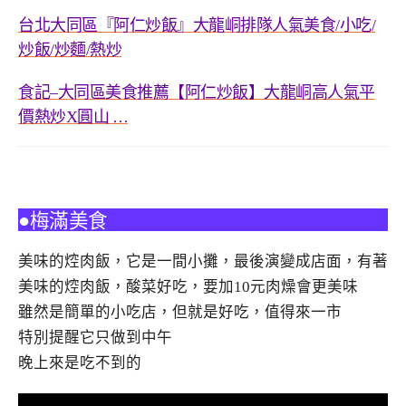
台北大同區『阿仁炒飯』大龍峒排隊人氣美食
小吃
/
/
炒飯
炒麵
熱炒
/
/
食記
大同區美食推薦【阿仁炒飯】大龍峒高人氣平
–
價熱炒
圓山
X
…
●梅滿美食
美味的焢肉飯，它是一間小攤，最後演變成店面，有著
美味的焢肉飯，酸菜好吃，要加10元肉燥會更美味
雖然是簡單的小吃店，但就是好吃，值得來一市
特別提醒它只做到中午
晚上來是吃不到的