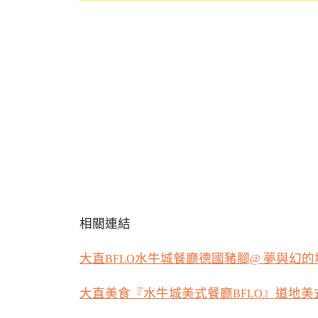
相關連結
大直
水牛城餐廳德國豬腳
夢與幻的
BFLO
@
大直美食『水牛城美式餐廳
』道地美
BFLO