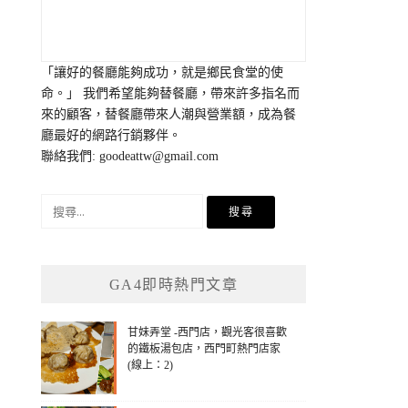
「讓好的餐廳能夠成功，就是鄉民食堂的使
命。」 我們希望能夠替餐廳，帶來許多指名而
來的顧客，替餐廳帶來人潮與營業額，成為餐
廳最好的網路行銷夥伴。
聯絡我們:
goodeattw@gmail.com
搜
尋
關
鍵
GA4即時熱門文章
字:
甘妹弄堂 -西門店，觀光客很喜歡
的鐵板湯包店，西門町熱門店家
(線上：2)