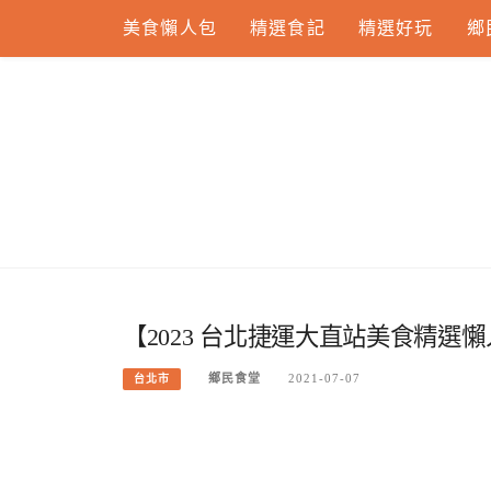
Skip
美食懶人包
精選食記
精選好玩
鄉
to
content
【2023 台北捷運大直站美食精選懶
鄉民食堂
2021-07-07
台北市