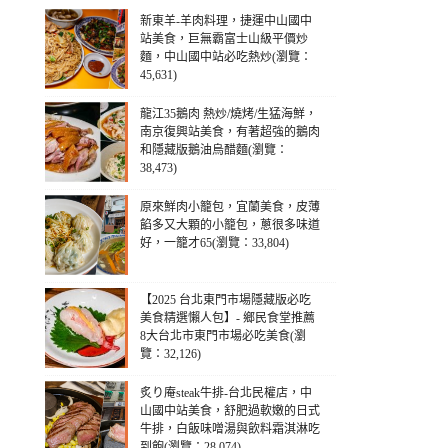
新東羊-羊肉料理，捷運中山國中
站美食，巨無霸富士山級平價炒
麵，中山國中站必吃熱炒(瀏覽：
45,631)
龍江35鵝肉 熱炒/燒烤/生猛海鮮，
南京復興站美食，有著超強的鵝肉
和隱藏版鵝油烏醋麵(瀏覽：
38,473)
原來鮮肉小籠包，宜蘭美食，皮薄
餡多又大顆的小籠包，蔥很多味道
好，一籠才65(瀏覽：33,804)
【2025 台北東門市場隱藏版必吃
美食精選懶人包】- 鄉民食堂推薦
8大台北市東門市場必吃美食(瀏
覽：32,126)
炙り庵steak牛排-台北民權店，中
山國中站美食，舒肥過軟嫩的日式
牛排，白飯味噌湯與飲料霜淇淋吃
到飽(瀏覽：28,074)