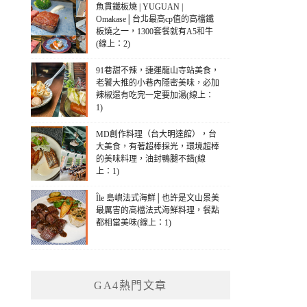
魚貫鐵板燒 | YUGUAN |
Omakase│台北最高cp值的高檔鐵
板燒之一，1300套餐就有A5和牛
(線上：2)
91巷甜不辣，捷運龍山寺站美食，
老饕大推的小巷內隱密美味，必加
辣椒還有吃完一定要加湯(線上：
1)
MD創作料理（台大明達館），台
大美食，有著超棒採光，環境超棒
的美味料理，油封鴨腿不錯(線
上：1)
Île 島嶼法式海鮮│也許是文山景美
最厲害的高檔法式海鮮料理，餐點
都相當美味(線上：1)
GA4熱門文章