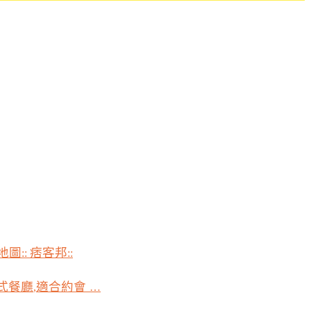
地圖
痞客邦
::
::
式餐廳
適合約會
,
…