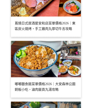
蔦燒日式居酒屋安和店菜單價格2026｜東
區炭火燒烤，手工雞肉丸厚切牛舌攻略
嘟嘟麵食館菜單價格2026｜大安森林公園
銅板小吃，滷肉飯貢丸湯攻略