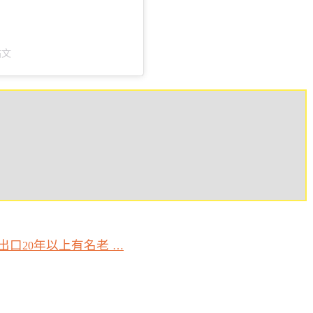
貼文
出口
年以上有名老
20
…