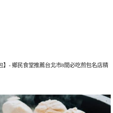
】- 鄉民食堂推薦台北市8間必吃煎包名店精