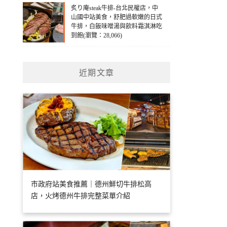
炙り庵steak牛排-台北民權店，中
山國中站美食，舒肥過軟嫩的日式
牛排，白飯味噌湯與飲料霜淇淋吃
到飽(瀏覽：28,066)
近期文章
市政府站美食推薦｜德州鮮切牛排松高
店，火烤德州牛排完整菜單介紹