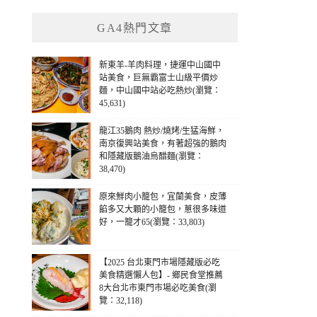
GA4熱門文章
新東羊-羊肉料理，捷運中山國中
站美食，巨無霸富士山級平價炒
麵，中山國中站必吃熱炒(瀏覽：
45,631)
龍江35鵝肉 熱炒/燒烤/生猛海鮮，
南京復興站美食，有著超強的鵝肉
和隱藏版鵝油烏醋麵(瀏覽：
38,470)
原來鮮肉小籠包，宜蘭美食，皮薄
餡多又大顆的小籠包，蔥很多味道
好，一籠才65(瀏覽：33,803)
【2025 台北東門市場隱藏版必吃
美食精選懶人包】- 鄉民食堂推薦
8大台北市東門市場必吃美食(瀏
覽：32,118)