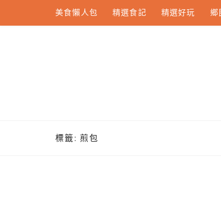
Skip
美食懶人包
精選食記
精選好玩
鄉
to
content
標籤:
煎包