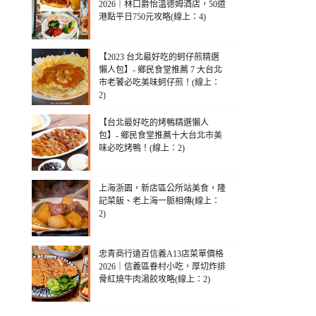
2026｜林口爵怡溫德姆酒店，50道
港點平日750元攻略(線上：4)
【2023 台北最好吃的蚵仔煎精選
懶人包】- 鄉民食堂推薦 7 大台北
市老饕必吃美味蚵仔煎！(線上：
2)
【台北最好吃的烤鴨精選懶人
包】- 鄉民食堂推薦十大台北市美
味必吃烤鴨！(線上：2)
上海浙園，新店區公所站美食，隆
記菜飯、老上海一脈相傳(線上：
2)
忠青商行遠百信義A13店菜單價格
2026｜信義區眷村小吃，厚切炸排
骨紅燒牛肉湯餃攻略(線上：2)