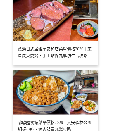
蔦燒日式居酒屋安和店菜單價格2026｜東
區炭火燒烤，手工雞肉丸厚切牛舌攻略
嘟嘟麵食館菜單價格2026｜大安森林公園
銅板小吃，滷肉飯貢丸湯攻略