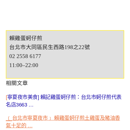
賴雞蛋蚵仔煎
台北市大同區民生西路198之22號
02 2558 6177
11:00–22:00
相關文章
[
寧夏夜市美食
]
賴記雞蛋蚵仔煎：台北市蚵仔煎代表
名店
3663 …
﹝
台北市寧夏夜市﹞ 賴雞蛋蚵仔煎土雞蛋及豬油香
氣十足的
…