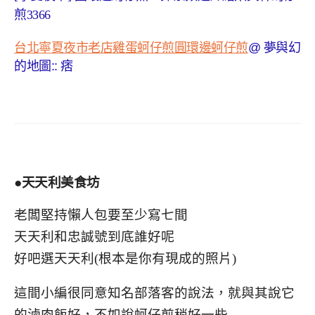
煎
3366
台北寧夏夜市老店雞蛋蚵仔煎圓環邊蚵仔煎
@
夢與幻
的地圖
::
痞
●天天利美食坊
老闆堅持懶人包要至少寫七間
天天利和忠誠號到底誰好呢
好吧選天天利(根本是你有現成的照片)
這間小編很同意知名部落客的說法，就與其說它
的滷肉飯好，不如說蚵仔煎稍好一些