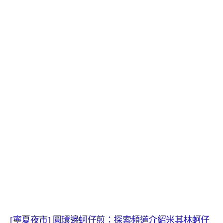
寧夏夜市
圓環邊蚵仔煎：探索頻道介紹米其林蚵仔
[
]