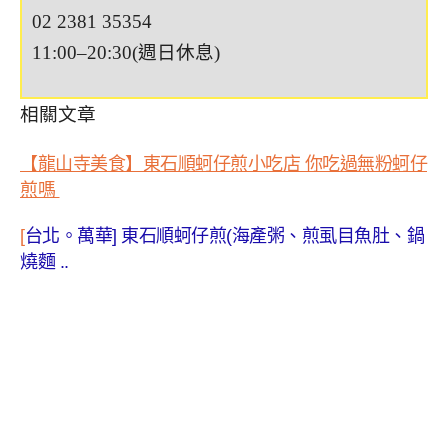
02 2381 35354
11:00–20:30(週日休息)
相關文章
【龍山寺美食】東石順蚵仔煎小吃店 你吃過無粉蚵仔
煎嗎
[
台北。萬華
]
東石順蚵仔煎
(
海產粥、煎虱目魚肚、鍋
燒麵
..