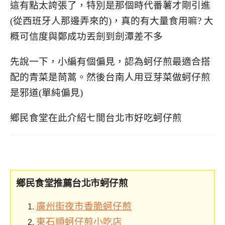
這有點太誇張了，特別是那個時代番薯才剛引進
(從西班牙人那邊弄來的)，真的有大量食用嘛? 大
概可信度與鄭成功丟劍到劍潭差不多
先說一下，小編有個偏見，認為蚵仔煎最適合搭
配的青菜是茼蒿。然後台南人用豆芽菜做蚵仔煎
是邪道(單純偏見)
鄉民食堂在此介紹七間台北市好吃蚵仔煎
鄉民食堂推薦台北市蚵仔煎
廣州街夜市香脆蚵仔煎
東石順蚵仔煎小吃店