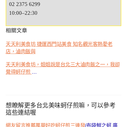
02 2375 6299
10:00–22:30
相關文章
天天利美食坊 捷運西門站美食 知名觀光客熱愛老
店，滷肉飯與
天天利美食坊，姐姐說是台北三大滷肉飯之一，我卻
覺得蚵仔煎
…
想瞭解更多台北美味蚵仔煎嘛，可以參考
這些連結喔
網友留言推薦萬華好吃蚵仔煎三連發
/
布袋鮮之蚵 廣