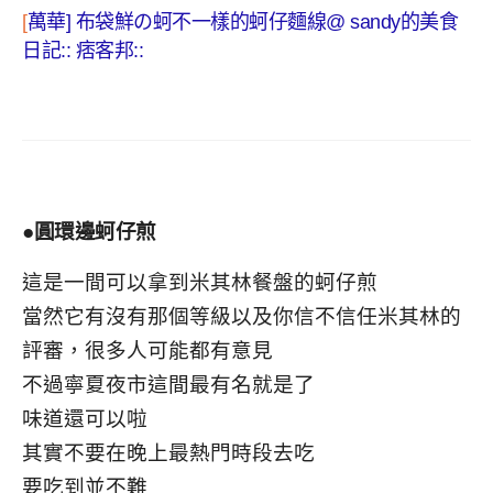
[
萬華
]
布袋鮮の蚵不一樣的蚵仔麵線
@ sandy
的美食
日記
::
痞客邦
::
●圓環邊蚵仔煎
這是一間可以拿到米其林餐盤的蚵仔煎
當然它有沒有那個等級以及你信不信任米其林的
評審，很多人可能都有意見
不過寧夏夜市這間最有名就是了
味道還可以啦
其實不要在晚上最熱門時段去吃
要吃到並不難