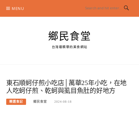
Skip
MENU
to
content
鄉民食堂
台灣最精華的美食網站
東石順蚵仔煎小吃店│萬華25年小吃，在地
人吃蚵仔煎、乾蚵與虱目魚肚的好地方
精選食記
鄉民食堂
2024-08-18