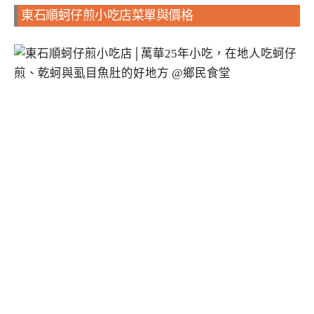
東石順蚵仔煎小吃店菜單與價格