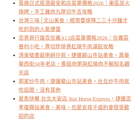
蔦燒日式居酒屋安和店菜單價格2026｜東區炭火
燒烤，手工雞肉丸厚切牛舌攻略
台灣三味│文山美食，經常要排隊二三十分鐘才
吃的到的人氣便當
忠青商行遠百信義A13店菜單價格2026｜信義區
眷村小吃，厚切炸排骨紅燒牛肉湯餃攻略
清泉號香菇粥蚵仔煎，捷運龍山寺站美食，萬華
華西街50年老店，香菇肉粥與紅燒肉不輸知名觀
光店
郭家炒牛肉，捷運龍山寺站美食。台北炒牛肉就
吃這間，沒有其他
星馬快餐 台北大安店 Star Horse Express，捷運忠
孝復興站美食，美味，也是女孩子或約會很受歡
迎的店