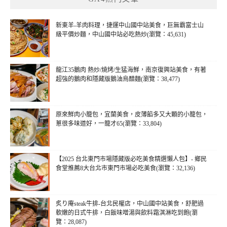
新東羊-羊肉料理，捷運中山國中站美食，巨無霸富士山
級平價炒麵，中山國中站必吃熱炒(瀏覽：45,631)
龍江35鵝肉 熱炒/燒烤/生猛海鮮，南京復興站美食，有著
超強的鵝肉和隱藏版鵝油烏醋麵(瀏覽：38,477)
原來鮮肉小籠包，宜蘭美食，皮薄餡多又大顆的小籠包，
蔥很多味道好，一籠才65(瀏覽：33,804)
【2025 台北東門市場隱藏版必吃美食精選懶人包】- 鄉民
食堂推薦8大台北市東門市場必吃美食(瀏覽：32,136)
炙り庵steak牛排-台北民權店，中山國中站美食，舒肥過
軟嫩的日式牛排，白飯味噌湯與飲料霜淇淋吃到飽(瀏
覽：28,087)