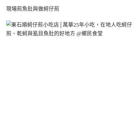
現場煎魚肚與做蚵仔煎