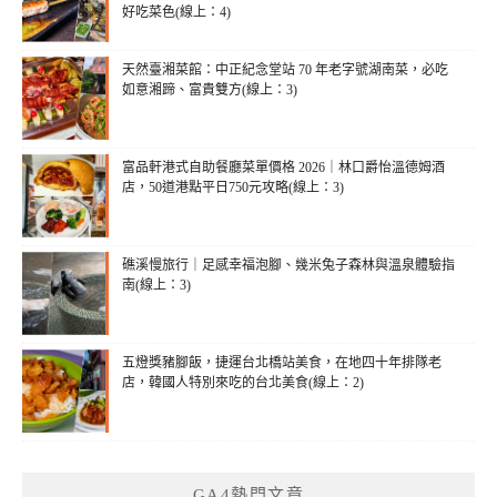
好吃菜色(線上：4)
天然臺湘菜館：中正紀念堂站 70 年老字號湖南菜，必吃
如意湘蹄、富貴雙方(線上：3)
富品軒港式自助餐廳菜單價格 2026｜林口爵怡溫德姆酒
店，50道港點平日750元攻略(線上：3)
礁溪慢旅行｜足感幸福泡腳、幾米兔子森林與溫泉體驗指
南(線上：3)
五燈獎豬腳飯，捷運台北橋站美食，在地四十年排隊老
店，韓國人特別來吃的台北美食(線上：2)
GA4熱門文章