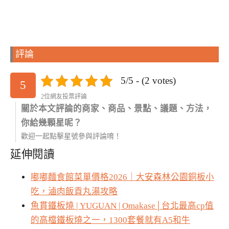
評論
5/5 - (2 votes)
5
2位網友投票評論
關於本文評論的商家、商品、景點、議題、方法，
你給幾顆星呢？
歡迎一起點擊星號參與評論唷！
延伸閱讀
嘟嘟麵食館菜單價格2026｜大安森林公園銅板小
吃，滷肉飯貢丸湯攻略
魚貫鐵板燒 | YUGUAN | Omakase│台北最高cp值
的高檔鐵板燒之一，1300套餐就有A5和牛