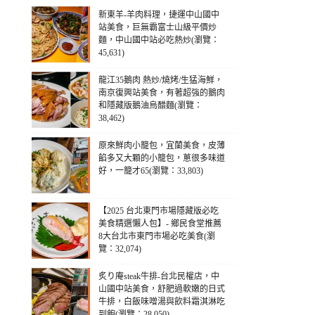
新東羊-羊肉料理，捷運中山國中
站美食，巨無霸富士山級平價炒
麵，中山國中站必吃熱炒(瀏覽：
45,631)
龍江35鵝肉 熱炒/燒烤/生猛海鮮，
南京復興站美食，有著超強的鵝肉
和隱藏版鵝油烏醋麵(瀏覽：
38,462)
原來鮮肉小籠包，宜蘭美食，皮薄
餡多又大顆的小籠包，蔥很多味道
好，一籠才65(瀏覽：33,803)
【2025 台北東門市場隱藏版必吃
美食精選懶人包】- 鄉民食堂推薦
8大台北市東門市場必吃美食(瀏
覽：32,074)
炙り庵steak牛排-台北民權店，中
山國中站美食，舒肥過軟嫩的日式
牛排，白飯味噌湯與飲料霜淇淋吃
到飽(瀏覽：28,050)