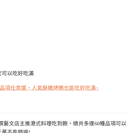
次可以吃好吃滿
富品項任意選，人氣酥嫩烤鴨也能吃好吃滿~
饌藝文店主推港式料理吃到飽，總共多達60種品項可以
萬不能錯過!