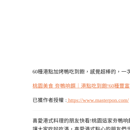
60種港點加烤鴨吃到飽，感覺超棒的，一
桃園美食 夯鴨响饌｜港點吃到飽!60種豐
已獲作者授權 :
https://www.masterpon.com/
喜愛港式料理的朋友快看!桃園這家夯鴨响
讓大家吃好吃滿，喜愛港式點心的朋友們千