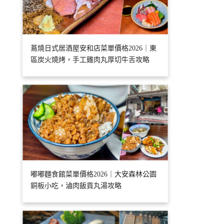
蔦燒日式居酒屋安和店菜單價格2026｜東
區炭火燒烤，手工雞肉丸厚切牛舌攻略
嘟嘟麵食館菜單價格2026｜大安森林公園
銅板小吃，滷肉飯貢丸湯攻略