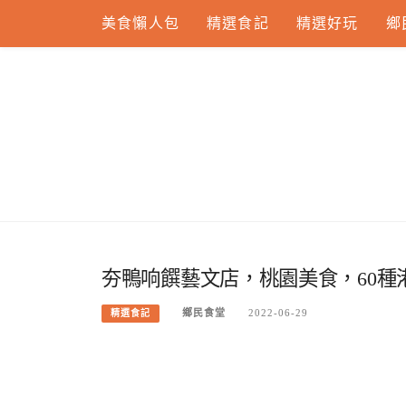
Skip
美食懶人包
精選食記
精選好玩
鄉
to
content
夯鴨响饌藝文店，桃園美食，60種
鄉民食堂
2022-06-29
精選食記