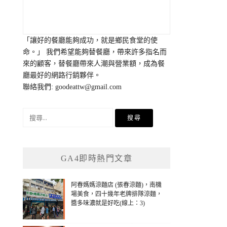
「讓好的餐廳能夠成功，就是鄉民食堂的使
命。」 我們希望能夠替餐廳，帶來許多指名而
來的顧客，替餐廳帶來人潮與營業額，成為餐
廳最好的網路行銷夥伴。
聯絡我們:
goodeattw@gmail.com
搜
尋
關
鍵
GA4即時熱門文章
字:
阿春媽媽涼麵店 (張春涼麵)，南機
場美食，四十幾年老牌排隊涼麵，
醬多味濃就是好吃(線上：3)