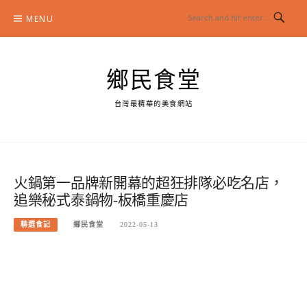
Skip
MENU
to
content
鄉民食堂
台灣最精華的美食網站
火鍋第一品牌新開幕的超狂排隊必吃名店，
追樂秘式泰鍋物-板橋重慶店
精選食記
鄉民食堂
2022-05-13