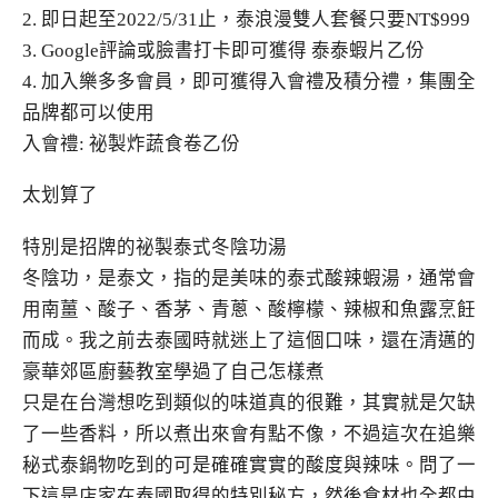
2. 即日起至2022/5/31止，泰浪漫雙人套餐只要NT$999
3. Google評論或臉書打卡即可獲得 泰泰蝦片乙份
4. 加入樂多多會員，即可獲得入會禮及積分禮，集團全
品牌都可以使用
入會禮: 祕製炸蔬食卷乙份
太划算了
特別是招牌的祕製泰式冬陰功湯
冬陰功，是泰文，指的是美味的泰式酸辣蝦湯，通常會
用南薑、酸子、香茅、青蔥、酸檸檬、辣椒和魚露烹飪
而成。我之前去泰國時就迷上了這個口味，還在清邁的
豪華郊區廚藝教室學過了自己怎樣煮
只是在台灣想吃到類似的味道真的很難，其實就是欠缺
了一些香料，所以煮出來會有點不像，不過這次在追樂
秘式泰鍋物吃到的可是確確實實的酸度與辣味。問了一
下這是店家在泰國取得的特別秘方，然後食材也全都由