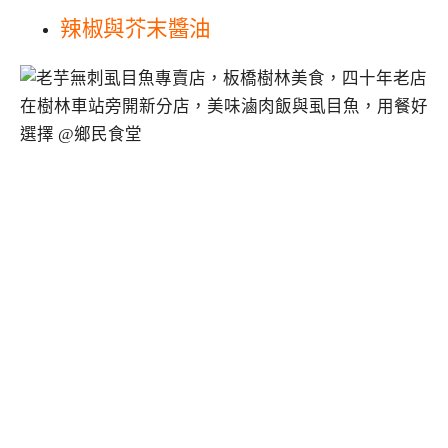
辣椒與芥末醬油