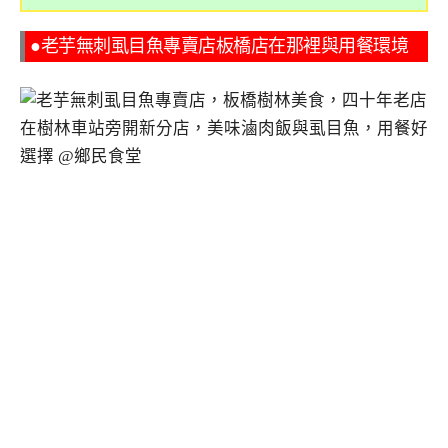
●老芋無刺虱目魚專賣店板橋店在那裡與用餐環境