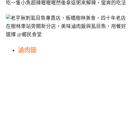
吃一隻小魚超辣喔喔喔然後拿這粥來解辣，蠻爽的吃法
滷肉飯