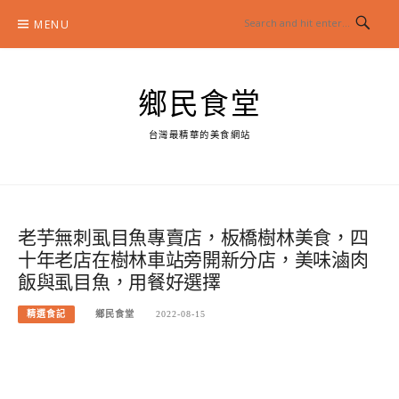
Skip
MENU
to
content
鄉民食堂
台灣最精華的美食網站
老芋無刺虱目魚專賣店，板橋樹林美食，四
十年老店在樹林車站旁開新分店，美味滷肉
飯與虱目魚，用餐好選擇
精選食記
鄉民食堂
2022-08-15