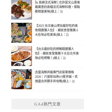
Île 島嶼法式海鮮│也許是文山景美
最厲害的高檔法式海鮮料理，餐點
都相當美味(線上：3)
【2025 台北後山埤站最好吃的美
食精選懶人包】- 鄉民食堂推薦 6
大在地必吃美食(線上：2)
【台北最好吃的烤鴨精選懶人
包】- 鄉民食堂推薦十大台北市美
味必吃烤鴨！(線上：2)
吉富海鮮丼飯專門店菜單價格
2026｜六張犁站旁4.9星丼飯，炙
燒盛合丼勝手丼攻略(線上：2)
GA4熱門文章