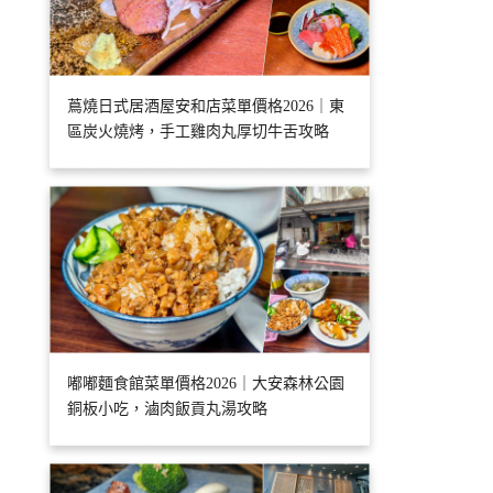
蔦燒日式居酒屋安和店菜單價格2026｜東
區炭火燒烤，手工雞肉丸厚切牛舌攻略
嘟嘟麵食館菜單價格2026｜大安森林公園
銅板小吃，滷肉飯貢丸湯攻略