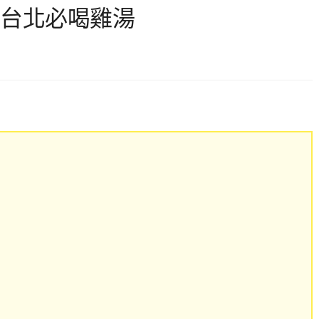
間台北必喝雞湯