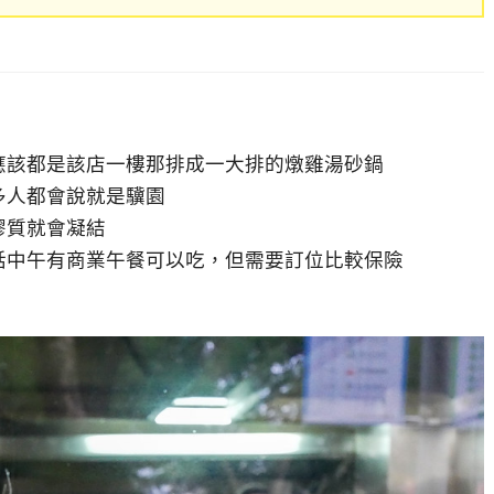
應該都是該店一樓那排成一大排的燉雞湯砂鍋
多人都會說就是驥園
膠質就會凝結
話中午有商業午餐可以吃，但需要訂位比較保險