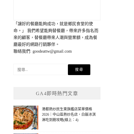
「讓好的餐廳能夠成功，就是鄉民食堂的使
命。」 我們希望能夠替餐廳，帶來許多指名而
來的顧客，替餐廳帶來人潮與營業額，成為餐
廳最好的網路行銷夥伴。
聯絡我們:
goodeattw@gmail.com
搜
尋
關
鍵
GA4即時熱門文章
字:
港都熱炒民生東旗艦店菜單價格
2026｜中山區熱炒名店，白飯冰淇
淋吃到飽攻略(線上：4)