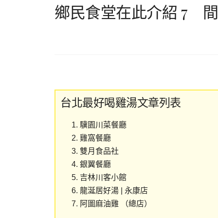
鄉民食堂在此介紹 7 
台北最好喝雞湯文章列表
驥園川菜餐廳
雞窩餐廳
雙月食品社
銀翼餐廳
吉林川客小館
龍涎居好湯 | 永康店
阿圖麻油雞 （總店）