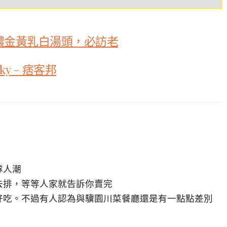
濃金黃乳白湯頭，必訪老
y – 痞客邦
隊人潮
去排，等等人家就告訴你賣完
好吃。不過有人認為與驥園川菜餐廳還是有一點點差別
。