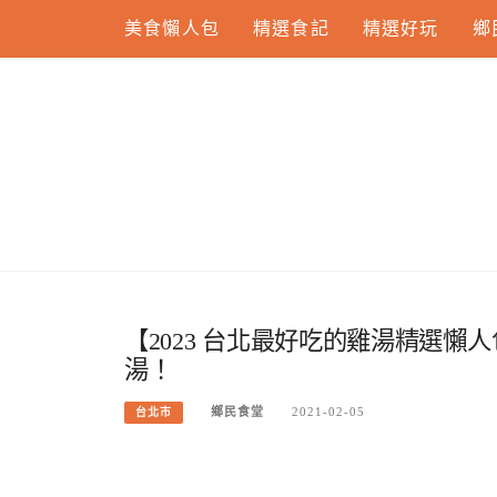
Skip
美食懶人包
精選食記
精選好玩
鄉
to
content
【2023 台北最好吃的雞湯精選懶人
湯！
鄉民食堂
2021-02-05
台北市