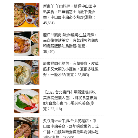
新東羊-羊肉料理，捷運中山國中
站美食，巨無霸富士山級平價炒
麵，中山國中站必吃熱炒(瀏覽：
45,631)
龍江35鵝肉 熱炒/燒烤/生猛海鮮，
南京復興站美食，有著超強的鵝肉
和隱藏版鵝油烏醋麵(瀏覽：
38,470)
原來鮮肉小籠包，宜蘭美食，皮薄
餡多又大顆的小籠包，蔥很多味道
好，一籠才65(瀏覽：33,803)
【2025 台北東門市場隱藏版必吃
美食精選懶人包】- 鄉民食堂推薦
8大台北市東門市場必吃美食(瀏
覽：32,118)
炙り庵steak牛排-台北民權店，中
山國中站美食，舒肥過軟嫩的日式
牛排，白飯味噌湯與飲料霜淇淋吃
到飽(瀏覽：28,065)