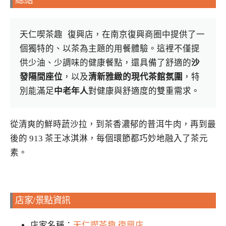
總結
天仁喫茶趣 復興店，在南京復興商圈中提供了一
個獨特的、以茶為主題的用餐體驗。這裡不僅提
供少油、少調味的健康餐點，還具備了舒適的
沙
發隔間座位
，以及
清新雅緻的現代茶館氛圍
，特
別能滿足
中老年人
對健康與舒適度的雙重需求。
從清爽的鮮時蔬沙拉，到茶香濃郁的普洱牛肉，再到最
後的 913 茶王冰淇淋，每個環節都巧妙地融入了茶元
素。
店家/景點資訊
店家名稱：
天仁喫茶趣 復興店