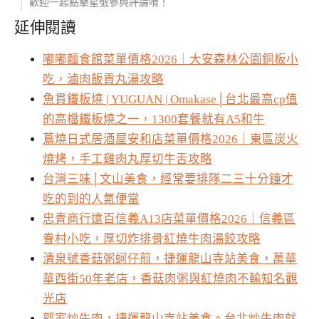
歡迎一起點擊星號參與評論唷！
延伸閱讀
嘟嘟麵食館菜單價格2026｜大安森林公園銅板小
吃，滷肉飯貢丸湯攻略
魚貫鐵板燒 | YUGUAN | Omakase│台北最高cp值
的高檔鐵板燒之一，1300套餐就有A5和牛
蔦燒日式居酒屋安和店菜單價格2026｜東區炭火
燒烤，手工雞肉丸厚切牛舌攻略
台灣三味│文山美食，經常要排隊二三十分鐘才
吃的到的人氣便當
忠青商行遠百信義A13店菜單價格2026｜信義區
眷村小吃，厚切炸排骨紅燒牛肉湯餃攻略
清泉號香菇粥蚵仔煎，捷運龍山寺站美食，萬華
華西街50年老店，香菇肉粥與紅燒肉不輸知名觀
光店
郭家炒牛肉，捷運龍山寺站美食。台北炒牛肉就