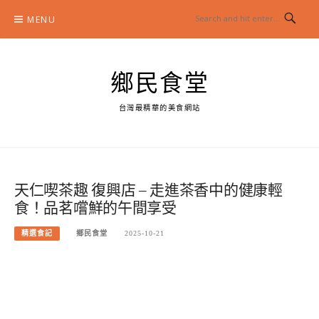
Skip
MENU
to
content
鄉民食堂
台灣最精華的美食網站
天仁喫茶趣 復興店 – 走進茶香中的健康輕
食！品茗嚐鮮的午間享受
精選食記
鄉民食堂
2025-10-21