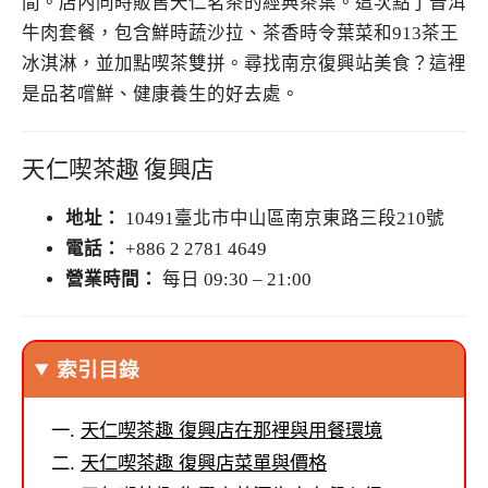
間。店內同時販售天仁茗茶的經典茶葉。這次點了普洱
牛肉套餐，包含鮮時蔬沙拉、茶香時令葉菜和913茶王
冰淇淋，並加點喫茶雙拼。尋找南京復興站美食？這裡
是品茗嚐鮮、健康養生的好去處。
天仁喫茶趣 復興店
地址：
10491臺北市中山區南京東路三段210號
電話：
+886 2 2781 4649
營業時間：
每日 09:30 – 21:00
索引目錄
天仁喫茶趣 復興店在那裡與用餐環境
天仁喫茶趣 復興店菜單與價格