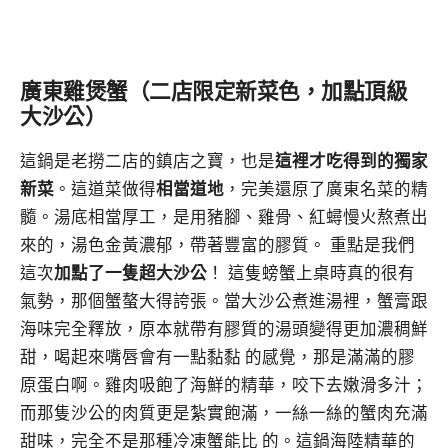
廣東雞煲蟹（二店限定新菜色，加點頂級
大沙公）
這鍋是老撈二店的鎮店之寶，也是
這裡才吃得到的獨家
新菜
。這道菜做得
相當道地
，完美還原了廣東名菜的精
髓。湯底相當厚工，是用豬腳、雞骨、紅蟳慢火熬煮出
來的，湯色金黃濃郁，帶著豐富的膠質。 重點是我們
這次
加點了一隻超大沙公
！ 這隻螃蟹上桌時真的很有
氣勢，那個蟹螯大得誇張。當大沙公煮進湯裡，蟹膏跟
海味完全釋放，原本就帶有膠質的湯頭變得更加濃稠鮮
甜，喝起來嘴唇會有一點黏黏 的感覺，那是滿滿的膠
原蛋白啊。雞肉吸飽了海鮮的精華，咬下去嫩滑多汁；
而那隻沙公的肉質更是紮實飽滿，一絲一絲的蟹肉充滿
甜味，完全不是那種冷凍蟹能比 的。這鍋海陸精華的