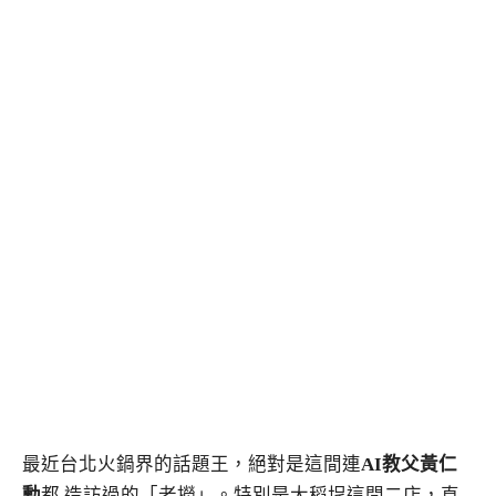
最近台北火鍋界的話題王，絕對是這間連
AI教父黃仁
勳
都 造訪過的「老撈」。特別是大稻埕這間二店，直