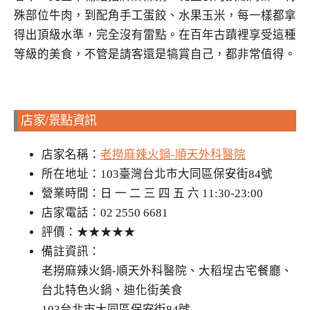
殊部位牛肉，到配角手工蛋餃、水果玉米，每一樣都拿
得出頂級水準，完全沒有雷點。在百年古蹟裡享受這種
等級的美食，不管是請客還是犒賞自己，都非常值得。
店家/景點資訊
店家名稱：
老撈麻辣火鍋-順天外科醫院
所在地址：103臺灣台北市大同區保安街84號
營業時間：日 一 二 三 四 五 六 11:30-23:00
店家電話：02 2550 6681
評價：★★★★★
備註資訊：
老撈麻辣火鍋-順天外科醫院、大稻埕古宅餐廳、
台北特色火鍋、迪化街美食
103台北市大同區保安街84號