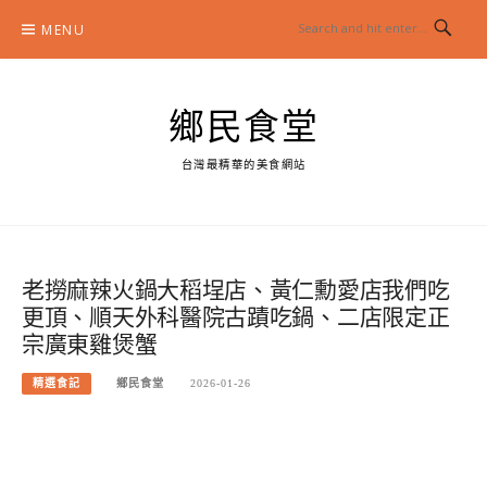
Skip
MENU
to
content
鄉民食堂
台灣最精華的美食網站
老撈麻辣火鍋大稻埕店、黃仁勳愛店我們吃
更頂、順天外科醫院古蹟吃鍋、二店限定正
宗廣東雞煲蟹
精選食記
鄉民食堂
2026-01-26