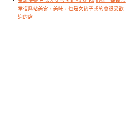
星馬快餐 台北大安店 Star Horse Express，捷運忠
孝復興站美食，美味，也是女孩子或約會很受歡
迎的店