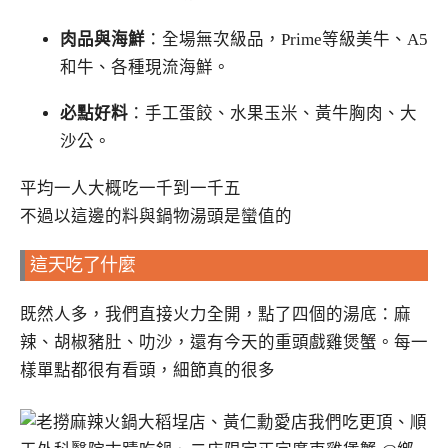
肉品與海鮮
：全場無次級品，Prime等級美牛、A5
和牛、各種現流海鮮。
必點好料
：手工蛋餃、水果玉米、黃牛胸肉、大
沙公。
平均一人大概吃一千到一千五
不過以這邊的料與鍋物湯頭是蠻值的
這天吃了什麼
既然人多，我們直接火力全開，點了四個的湯底：麻
辣、胡椒豬肚、叻沙，還有今天的重頭戲雞煲蟹。每一
樣單點都很有看頭，細節真的很多