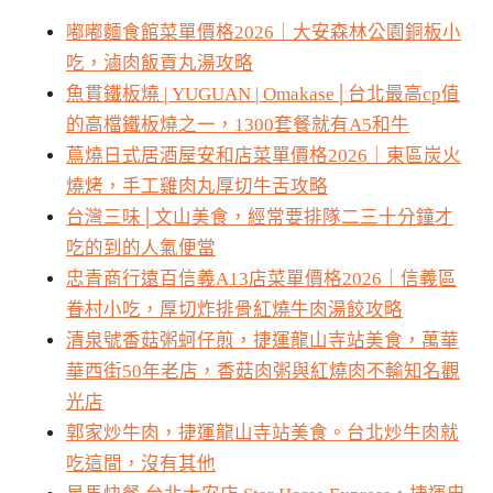
嘟嘟麵食館菜單價格2026｜大安森林公園銅板小
吃，滷肉飯貢丸湯攻略
魚貫鐵板燒 | YUGUAN | Omakase│台北最高cp值
的高檔鐵板燒之一，1300套餐就有A5和牛
蔦燒日式居酒屋安和店菜單價格2026｜東區炭火
燒烤，手工雞肉丸厚切牛舌攻略
台灣三味│文山美食，經常要排隊二三十分鐘才
吃的到的人氣便當
忠青商行遠百信義A13店菜單價格2026｜信義區
眷村小吃，厚切炸排骨紅燒牛肉湯餃攻略
清泉號香菇粥蚵仔煎，捷運龍山寺站美食，萬華
華西街50年老店，香菇肉粥與紅燒肉不輸知名觀
光店
郭家炒牛肉，捷運龍山寺站美食。台北炒牛肉就
吃這間，沒有其他