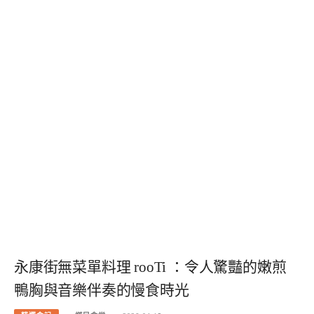
永康街無菜單料理 rooTi ：令人驚豔的嫩煎
鴨胸與音樂伴奏的慢食時光