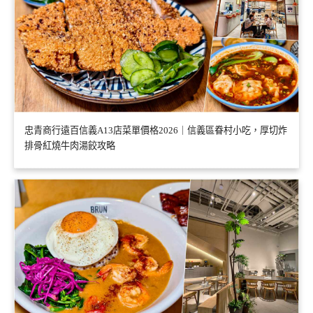
忠青商行遠百信義A13店菜單價格2026｜信義區眷村小吃，厚切炸
排骨紅燒牛肉湯餃攻略