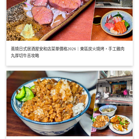
蔦燒日式居酒屋安和店菜單價格2026｜東區炭火燒烤，手工雞肉
丸厚切牛舌攻略