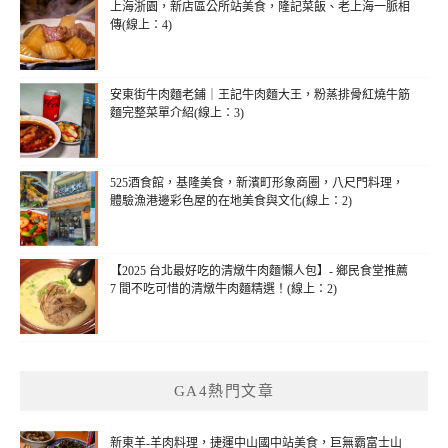
上海浙園，新店區公所站美食，隆記菜飯、老上海一脈相
傳(線上：4)
安東街牛肉麵老鋪｜王記牛肉麵大王，粉蒸排骨紅燒牛筋
麵完整菜單介紹(線上：3)
525酒食館，基隆美食，新濱町形象商圈，八尺門料理，
體驗漁港邊彩色屋的在地美食與文化(線上：2)
【2025 台北最好吃的清燉牛肉麵懶人包】- 鄉民食堂推薦
7 間不吃可惜的清燉牛肉麵精選！(線上：2)
GA4熱門文章
新東羊-羊肉料理，捷運中山國中站美食，巨無霸富士山