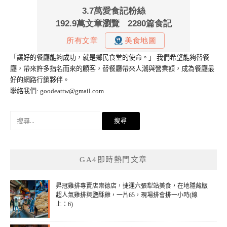
「讓好的餐廳能夠成功，就是鄉民食堂的使命。」 我們希望能夠替餐
廳，帶來許多指名而來的顧客，替餐廳帶來人潮與營業額，成為餐廳最
好的網路行銷夥伴。
聯絡我們:
goodeattw@gmail.com
搜
尋
關
鍵
GA4即時熱門文章
字:
昇冠雞排專賣店崇德店，捷運六張犁站美食，在地隱藏版
超人氣雞排與鹽酥雞，一片65，現場排會排一小時(線
上：6)