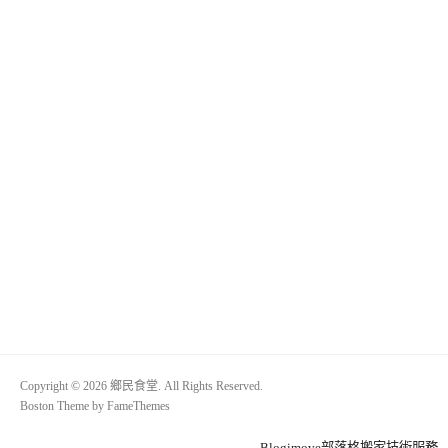
Copyright © 2026 鄉民食堂. All Rights Reserved.
Boston Theme by
FameThemes
Blogimove部落格搬家技術服務