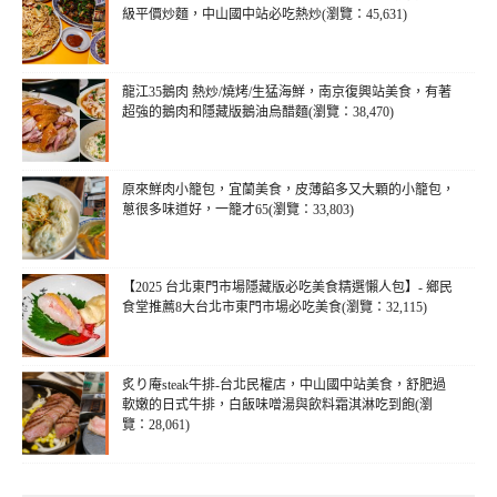
級平價炒麵，中山國中站必吃熱炒(瀏覽：45,631)
龍江35鵝肉 熱炒/燒烤/生猛海鮮，南京復興站美食，有著
超強的鵝肉和隱藏版鵝油烏醋麵(瀏覽：38,470)
原來鮮肉小籠包，宜蘭美食，皮薄餡多又大顆的小籠包，
蔥很多味道好，一籠才65(瀏覽：33,803)
【2025 台北東門市場隱藏版必吃美食精選懶人包】- 鄉民
食堂推薦8大台北市東門市場必吃美食(瀏覽：32,115)
炙り庵steak牛排-台北民權店，中山國中站美食，舒肥過
軟嫩的日式牛排，白飯味噌湯與飲料霜淇淋吃到飽(瀏
覽：28,061)