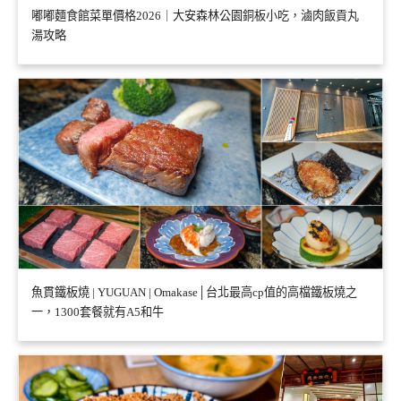
嘟嘟麵食館菜單價格2026｜大安森林公園銅板小吃，滷肉飯貢丸
湯攻略
魚貫鐵板燒 | YUGUAN | Omakase│台北最高cp值的高檔鐵板燒之
一，1300套餐就有A5和牛