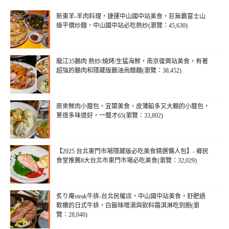
新東羊-羊肉料理，捷運中山國中站美食，巨無霸富士山
級平價炒麵，中山國中站必吃熱炒(瀏覽：45,630)
龍江35鵝肉 熱炒/燒烤/生猛海鮮，南京復興站美食，有著
超強的鵝肉和隱藏版鵝油烏醋麵(瀏覽：38,452)
原來鮮肉小籠包，宜蘭美食，皮薄餡多又大顆的小籠包，
蔥很多味道好，一籠才65(瀏覽：33,802)
【2025 台北東門市場隱藏版必吃美食精選懶人包】- 鄉民
食堂推薦8大台北市東門市場必吃美食(瀏覽：32,029)
炙り庵steak牛排-台北民權店，中山國中站美食，舒肥過
軟嫩的日式牛排，白飯味噌湯與飲料霜淇淋吃到飽(瀏
覽：28,040)