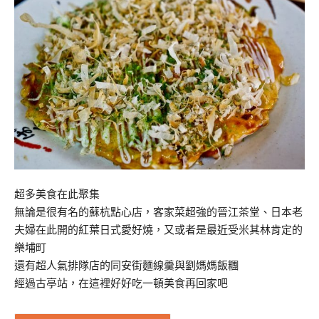
超多美食在此聚集
無論是很有名的蘇杭點心店，客家菜超強的晉江茶堂、日本老
夫婦在此開的紅葉日式愛好燒，又或者是最近受米其林肯定的
樂埔町
還有超人氣排隊店的同安街麵線羹與劉媽媽飯糰
經過古亭站，在這裡好好吃一頓美食再回家吧