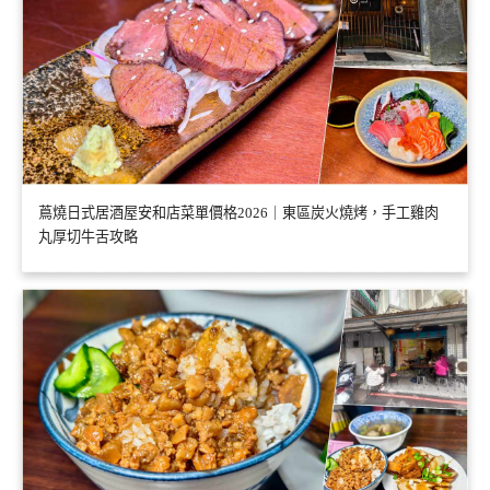
蔦燒日式居酒屋安和店菜單價格2026｜東區炭火燒烤，手工雞肉
丸厚切牛舌攻略