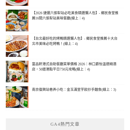
【2026 捷運六張犁站必吃美食精選懶人包】- 鄉民食堂推
薦16間六張犁站美味餐廳(線上：4)
【台北最好吃的烤鴨精選懶人包】- 鄉民食堂推薦十大台
北市美味必吃烤鴨！(線上：4)
富品軒港式自助餐廳菜單價格 2026｜林口爵怡溫德姆酒
店，50道港點平日750元攻略(線上：4)
南京復興站巷弄小吃：金玉滿堂芋餃抄手麵食(線上：3)
GA4熱門文章