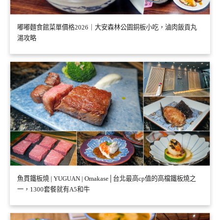
嘟嘟麵食館菜單價格2026｜大安森林公園銅板小吃，滷肉飯貢丸
湯攻略
魚貫鐵板燒 | YUGUAN | Omakase│台北最高cp值的高檔鐵板燒之
一，1300套餐就有A5和牛