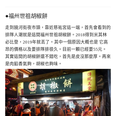
●福州世祖胡椒餅
走到饒河街夜市頭，靠近慈祐宮這一端，首先會看到的
排隊人潮就是這間福州世祖胡椒餅。2018得到米其林
必比登，2019年就丟了。其中一個原因大概也是 它高
昂的價格以及要排隊排很久。目前一顆已經要55元。
其實這間的胡椒餅還不錯吃，首先是皮沒那麼厚。再來
是肉餡香氣夠，胡椒也夠味。