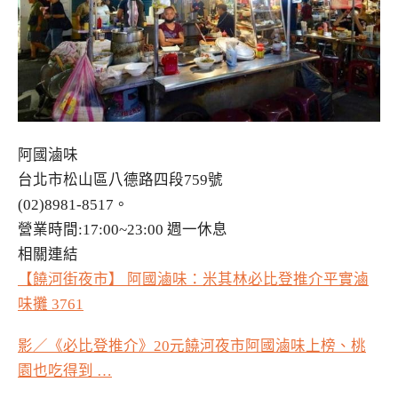
阿國滷味
台北市松山區八德路四段759號
(02)8981-8517。
營業時間:17:00~23:00 週一休息
相關連結
【饒河街夜市】 阿國滷味：米其林必比登推介平實滷
味攤 3761
影／《必比登推介》20元饒河夜市阿國滷味上榜、桃
園也吃得到 …