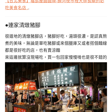
【台北美食】福島屋圓圓燒-饒河夜市裡大排長龍的必
吃美食名店 .
.
●連家清燉豬腳
很道地的清燉豬腳店，豬腳好吃，湯頭很濃，是認真熬
煮的美味，無論是單吃豬腳或來個腿庫又或者搭個麵線
都是很好吃的店，也有賣涼麵
來這邊就算沒現場吃，買一包回家慢慢啃也是很不錯的