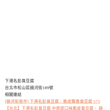
下港名彭臭豆腐
台北市松山區饒河街189號
相關連結
[饒河街夜市] 下港名彭臭豆腐：脆皮飄香臭豆腐 573
【台北】下港名彭臭豆腐 中南部口味脆皮臭豆腐、 饒