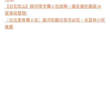
【台北松山】饒河夜市懶人包攻略‧邊走邊吃邊逛30
家美味整理!
〖台北美食懶人包〗饒河街觀光夜市必吃・米其林小吃
推薦