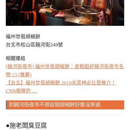
福州世祖胡椒餅
台北市松山區饒河街249號
相關連結
[饒河街夜市] 福州世祖胡椒餅：皮軔餡好饒河街夜市名
物 13 (推薦)
【台北】福州世祖胡椒餅 2019米其林必比登推介！
CNN報導的 …
到饒河街夜市不排這間胡椒餅好像沒來過
●施老闆臭豆腐