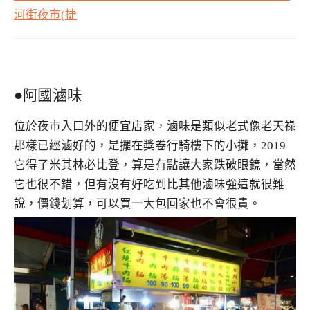
河街夜市(捷
●阿國滷味
位於夜市入口外的便宜店家，滷味是類似老式像老天祿
那樣已經滷好的，是擺在獎卷行騎樓下的小攤，2019
它得了米其林必比登，算是有點讓大家跌破眼鏡，當然
它也很不錯，但有沒有好吃到比其他滷味強這就很難
說，價錢划算，可以買一大包回家也不會很貴。