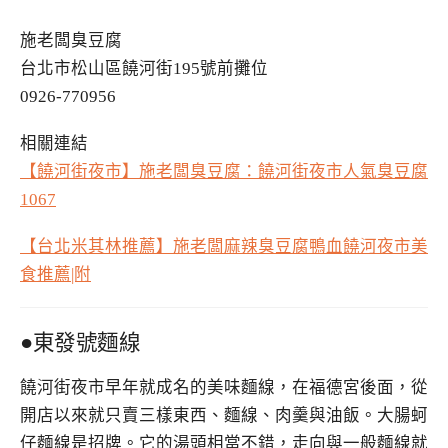
施老闆臭豆腐
台北市松山區饒河街195號前攤位
0926-770956
相關連結
【饒河街夜市】施老闆臭豆腐：饒河街夜市人氣臭豆腐
1067
【台北米其林推薦】施老闆麻辣臭豆腐鴨血饒河夜市美
食推薦|附
●東發號麵線
饒河街夜市早年就成名的美味麵線，在福德宮後面，從
開店以來就只賣三樣東西、麵線、肉羹與油飯。大腸蚵
仔麵線是招牌。它的湯頭相當不錯，走向與一般麵線就