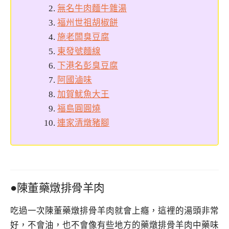
無名牛肉麵牛雜湯
福州世祖胡椒餅
施老闆臭豆腐
東發號麵線
下港名彭臭豆腐
阿國滷味
加賀魷魚大王
福島圓圓燒
連家清燉豬腳
●陳董藥燉排骨羊肉
吃過一次陳董藥燉排骨羊肉就會上癮，這裡的湯頭非常
好，不會油，也不會像有些地方的藥燉排骨羊肉中藥味