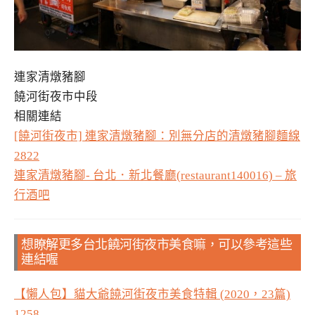
連家清燉豬腳
饒河街夜市中段
相關連結
[饒河街夜市] 連家清燉豬腳：別無分店的清燉豬腳麵線
2822
連家清燉豬腳- 台北．新北餐廳(restaurant140016) – 旅
行酒吧
想瞭解更多台北饒河街夜市美食嘛，可以參考這些
連結喔
【懶人包】貓大爺饒河街夜市美食特輯 (2020，23篇)
1258