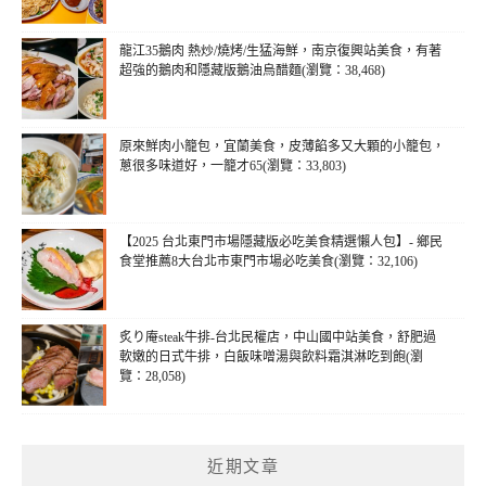
龍江35鵝肉 熱炒/燒烤/生猛海鮮，南京復興站美食，有著
超強的鵝肉和隱藏版鵝油烏醋麵(瀏覽：38,468)
原來鮮肉小籠包，宜蘭美食，皮薄餡多又大顆的小籠包，
蔥很多味道好，一籠才65(瀏覽：33,803)
【2025 台北東門市場隱藏版必吃美食精選懶人包】- 鄉民
食堂推薦8大台北市東門市場必吃美食(瀏覽：32,106)
炙り庵steak牛排-台北民權店，中山國中站美食，舒肥過
軟嫩的日式牛排，白飯味噌湯與飲料霜淇淋吃到飽(瀏
覽：28,058)
近期文章