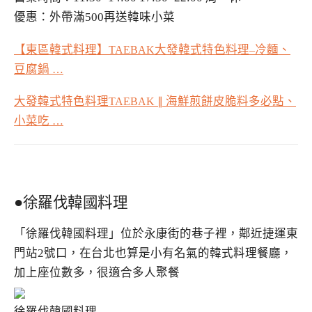
優惠：外帶滿500再送韓味小菜
【東區韓式料理】
大發韓式特色料理
冷麵、
TAEBAK
–
豆腐鍋
…
大發韓式特色料理
海鮮煎餅皮脆料多必點、
TAEBAK ∥
小菜吃
…
●徐羅伐韓國料理
「徐羅伐韓國料理」位於永康街的巷子裡，鄰近捷運東
門站2號口，在台北也算是小有名氣的韓式料理餐廳，
加上座位數多，很適合多人聚餐
徐羅伐韓國料理