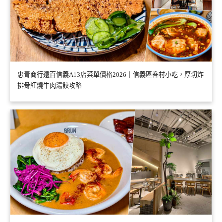
忠青商行遠百信義A13店菜單價格2026｜信義區眷村小吃，厚切炸
排骨紅燒牛肉湯餃攻略