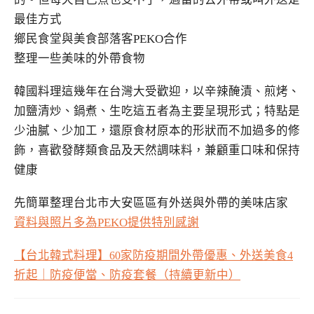
最佳方式
鄉民食堂與美食部落客PEKO合作
整理一些美味的外帶食物
韓國料理這幾年在台灣大受歡迎，以辛辣醃漬、煎烤、
加鹽清炒、鍋煮、生吃這五者為主要呈現形式；特點是
少油膩、少加工，還原食材原本的形狀而不加過多的修
飾，喜歡發酵類食品及天然調味料，兼顧重口味和保持
健康
先簡單整理台北市大安區區有外送與外帶的美味店家
資料與照片多為PEKO提供特別感謝
【台北韓式料理】
家防疫期間外帶優惠、外送美食
60
4
折起｜防疫便當、防疫套餐（持續更新中）