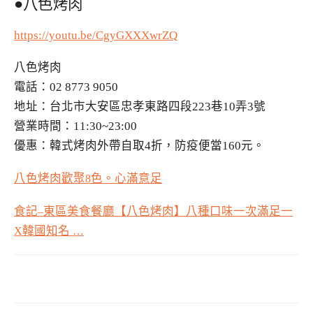
●八色烤肉
https://youtu.be/CgyGXXXwrZQ
八色烤肉
電話：02 8773 9050
地址：台北市大安區忠孝東路四段223巷10弄3號
營業時間：11:30~23:00
優惠：韓式烤肉外帶自取4折，防疫便當160元。
八色烤肉歡聚
色。心滿意足
8
食記
東區美食餐廳【八色烤肉】八種口味一次滿足一
–
韓國知名
X
…