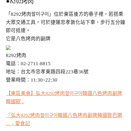
●8292烤肉
「8292烤肉팔이구이」位於東區後方的巷子裡，若搭乘
大眾交通工具，可於捷運忠孝敦化站下車，步行五分鐘
即可抵達。
它是八色烤肉的副牌
8292烤肉
電話：02-2711-8815
地址：台北市忠孝東路四段223巷36號
營業時間：11:30~22:30
【東區美食】弘大
烤肉팔이구이韓國八色烤肉副牌
8292
韓國歐
..
『弘大
烤肉팔이구이韓國八色烤肉副牌韓國歐巴開
8292
愛食記
… –