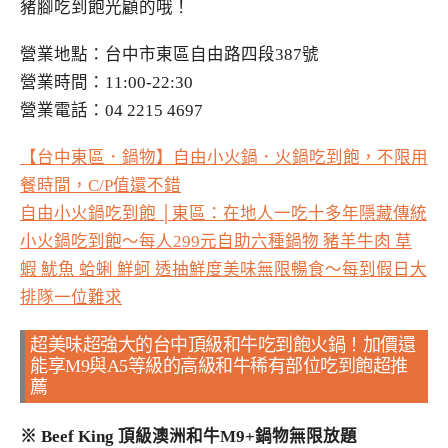
豬腳吃到飽光顧的哦！
營業地點：台中市東區自由路四段387號
營業時間：11:00-22:30
營業電話：04 2215 4697
【台中東區．鍋物】自由小火鍋．火鍋吃到飽，不限用
餐時間，C/P值還不錯
自由小火鍋吃到飽 │東區：在地人一吃十多年隱藏傳統
小火鍋吃到飽～每人299元自助六種鍋物 豬羊牛肉 草
蝦 魷魚 蛤蜊 鮮蚵 透抽鮮度美味無限暢食～每到假日大
排隊一位難求
超美味超強大的台中頂級和牛吃到飽火鍋！加價還
能享M9與A5等級的高級和牛稀有部位吃到飽超推
薦
※
Beef King 頂級澳洲和牛M9+鍋物無限放題