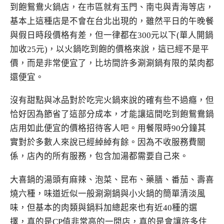
到飽鴛鴦火鍋店，在市區就有玉門、南屯與青海等店，
基本上這種店是不會在台北出現的，雖然平日的午晚餐
與假日時段價格有差，但一律都在300元以下(單人開鍋
加收25元)，以火鍋吃到飽的價格來說，這已經不是平
價，而是非常便宜了，比坊間許多涮涮鍋有限的菜肉都
還便宜。
沒有甜點與冰品對於吃完火鍋來說的確有些不過癮，但
恰好因為節省了這部分成本，才能讓這間吃到飽鴛鴦鍋
店用如此便宜的價格招待客人吧。用餐限時90分鐘其
實對於多數人來說已經綽綽有餘。因為不收服務費關
係，店內的所有服務，包含加湯都需要自己來。
大喜鍋的湯頭有麻辣、泡菜、昆布、藥膳、番茄、壽喜
燒六種，味道近似一般涮涮鍋與小火鍋的簡單清淡風
味，但基本的肉類與鍋料加總起來也有近40種的選
擇，真的是CP值非常高的一間店，真的是會讓許多住