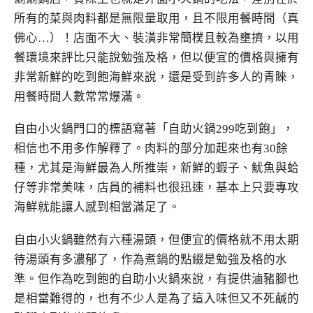
所有的菜與肉料都是無限量取用，且不限用餐時間（真
佛心…）！店面不大、裝潢非常簡樸且較為壅擠，以用
餐環境來評比只能說勉強及格，但以便宜的價格與擁有
非常新鮮的吃到飽海鮮來說，還是受到許多人的青睞，
用餐時間人數常常爆滿。
自由小火鍋門口的標語寫著「自助火鍋299吃到飽」，
相信也不用多作解釋了。肉料的部分加起來也有30餘
種，尤其是海鮮最為人所推崇，新鮮的蝦子、魷魚與蛤
仔等非常美味，店員的補料也很迅速，基本上只要專攻
海鮮就能讓人感到相當滿足了。
自由小火鍋雖然有六種湯頭，但便宜的價格就不用太期
待湯頭有多濃郁了，作為煮鍋的點綴是勉強及格的水
準。但作為吃到飽的自助小火鍋來說，有提供滷豬腳也
是相當難得的，也有不少人是為了這入味但又不死鹹的