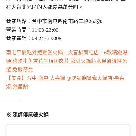
在大台北地區的人都羨慕萬分啊。
營業地點：台中市南屯區南屯路二段262號
營業時間：11:00-23:00
營業電話：04 2471 9008
南屯平價吃到飽鴛鴦火鍋。大喜鍋南屯店。6款精緻湯
頭 雞豬牛魚雪花牛現切肉片 蔬菜火鍋料水果通通呷免
驚 免服務費
【美食】台中 南屯 大喜鍋 @吃到飽鴛鴦火鍋店/壽喜
燒/藥膳鍋
———-
※ 陳師傅麻辣火鍋