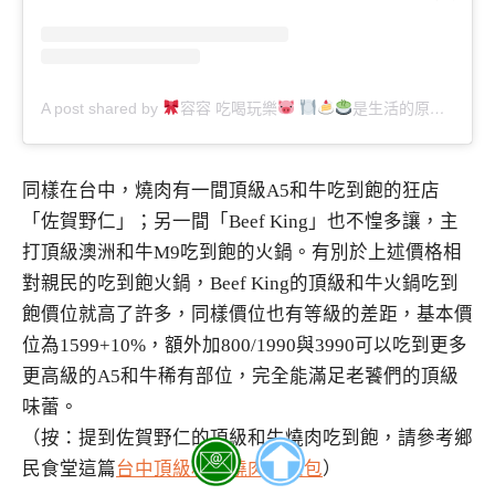
A post shared by
容容 吃喝玩樂
是生活的原動力～ (@asdvg31)
同樣在台中，燒肉有一間頂級A5和牛吃到飽的狂店
「佐賀野仁」；另一間「Beef King」也不惶多讓，主
打頂級澳洲和牛M9吃到飽的火鍋。有別於上述價格相
對親民的吃到飽火鍋，Beef King的頂級和牛火鍋吃到
飽價位就高了許多，同樣價位也有等級的差距，基本價
位為1599+10%，額外加800/1990與3990可以吃到更多
更高級的A5和牛稀有部位，完全能滿足老饕們的頂級
味蕾。
（按：提到佐賀野仁的頂級和牛燒肉吃到飽，請參考鄉
民食堂這篇
台中頂級和牛燒肉懶人包
）