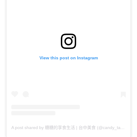
View this post on Instagram
A post shared by 糖糖的享食生活 | 台中美食 (@candy_tastylife)