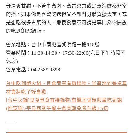
分清爽甘甜，不管事煮肉、煮青菜意或是煮海鮮都非常
的搭。如果你是喜歡吃過但又不想對身體負擔太重，或
是想吃很多青菜的人，那良食煮意可說是專門為你開設
的吃到飽火鍋店。
營業地點：台中市南屯區黎明路一段918號
營業時間：11:30-14:30、17:30-22:00(六日下午時段不
休息)
營業電話：04 2389 9898
台中吃到飽火鍋。良食煮意有機鍋物。從產地到餐桌真
材實料吃了好喜歡
[台中火鍋]良食煮意有機鍋物/有機葉菜無限量吃到飽
(附菜單)/平日商業午餐主食肉盤免費升級1.5倍
——