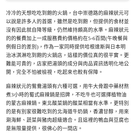
冷冷的天想吃吃到飽的火鍋，台中崇德路的麻辣狀元可
以說是許多人的首選，雖然是吃到飽，但提供的食材並
沒有因此就自降等級，仍然維持頗高的水準。麻辣狀元
的的餐費加上一成服務費約價格約在5-6百間(午晚餐與
例假日的差別)，作為一家同時提供哈根達斯與日本明
治冰淇淋吃到飽的火鍋店，這樣的價位真的很平實。更
難能可貴的，店家把湯頭的成分與肉品資訊透明化地公
開，完全不怕被檢視，吃起來也較有保障。
麻辣狀元的鴛鴦湯頭有六種可選，用牛大骨跟中藥材熬
煮3小時的蜀式麻辣鍋是招牌，不吃牛也可選擇植物油
的蒙古麻辣鍋。東北酸菜鍋的酸菜相當有水準，更特別
的是有別家很難吃到的北海道牛奶鍋，香濃甘醇，用來
涮海鮮、蔬菜與豬肉超級適合。且這裡的鴨血與豆腐也
是無限量提供，很佛心的一間店。