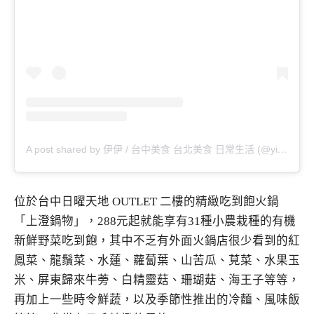
A post shared by 伊伊 / 台中美食 台北美食 日常生活 (@yiyi.esstisch)
位於台中日曜天地 OUTLET 二樓的精緻吃到飽火鍋
「上澄鍋物」，288元起就能享有31種小農栽種的有機
新鮮野菜吃到飽，其中不乏有外面火鍋店很少看到的紅
鳳菜、龍鬚菜、水蓮、蘿蔔葉、山苦瓜、莧菜、水果玉
米、屏東歸來牛蒡、白精靈菇、珊瑚菇、海王子等等，
再加上一些時令鮮蔬，以及季節性推出的冷麵、風味飯