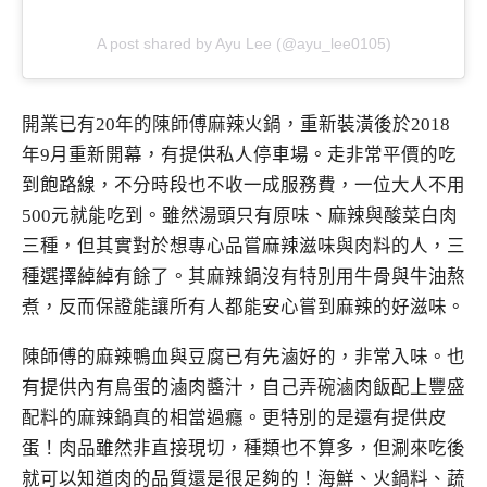
A post shared by Ayu Lee (@ayu_lee0105)
開業已有20年的陳師傅麻辣火鍋，重新裝潢後於2018
年9月重新開幕，有提供私人停車場。走非常平價的吃
到飽路線，不分時段也不收一成服務費，一位大人不用
500元就能吃到。雖然湯頭只有原味、麻辣與酸菜白肉
三種，但其實對於想專心品嘗麻辣滋味與肉料的人，三
種選擇綽綽有餘了。其麻辣鍋沒有特別用牛骨與牛油熬
煮，反而保證能讓所有人都能安心嘗到麻辣的好滋味。
陳師傅的麻辣鴨血與豆腐已有先滷好的，非常入味。也
有提供內有鳥蛋的滷肉醬汁，自己弄碗滷肉飯配上豐盛
配料的麻辣鍋真的相當過癮。更特別的是還有提供皮
蛋！肉品雖然非直接現切，種類也不算多，但涮來吃後
就可以知道肉的品質還是很足夠的！海鮮、火鍋料、蔬