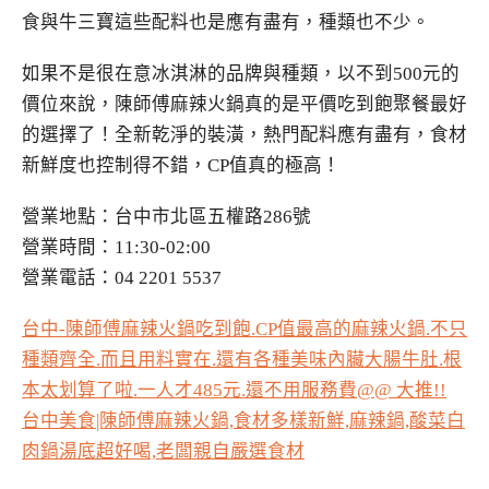
食與牛三寶這些配料也是應有盡有，種類也不少。
如果不是很在意冰淇淋的品牌與種類，以不到500元的
價位來說，陳師傅麻辣火鍋真的是平價吃到飽聚餐最好
的選擇了！全新乾淨的裝潢，熱門配料應有盡有，食材
新鮮度也控制得不錯，CP值真的極高！
營業地點：台中市北區五權路286號
營業時間：11:30-02:00
營業電話：04 2201 5537
台中-陳師傅麻辣火鍋吃到飽.CP值最高的麻辣火鍋.不只
種類齊全.而且用料實在.還有各種美味內臟大腸牛肚.根
本太划算了啦.一人才485元.還不用服務費@@ 大推!!
台中美食|陳師傅麻辣火鍋,食材多樣新鮮,麻辣鍋,酸菜白
肉鍋湯底超好喝,老闆親自嚴選食材