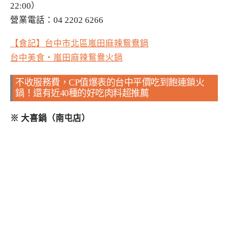
22:00）
營業電話：04 2202 6266
【食記】台中市北區嵐田麻辣鴛鴦鍋
台中美食‧嵐田麻辣鴛鴦火鍋
不收服務費，CP值爆表的台中平價吃到飽連鎖火
鍋！還有近40種的好吃肉料超推薦
※ 大喜鍋（南屯店）