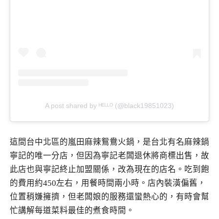
A post shared by ᴴᴱᴸᴸᴼ (@black19851023)
這間台中北區的嵐田麻辣鴛鴦火鍋，是台北有名麻辣鍋
寧記的唯一分店，但因為寧記老闆退休將商標出售，故
此店也與寧記終止加盟關係，改為現在的店名。吃到飽
的費用約450左右，用餐時間兩小時。店內裝潢偏舊，
位置稍嫌擁擠，但老闆娘的服務還蠻熱心的，有時會幫
忙講解每道菜料最佳的煮食時間。