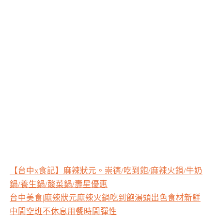
【台中x食記】麻辣狀元。崇德/吃到飽/麻辣火鍋/牛奶
鍋/養生鍋/酸菜鍋/壽星優惠
台中美食|麻辣狀元麻辣火鍋吃到飽湯頭出色食材新鮮
中間空班不休息用餐時間彈性