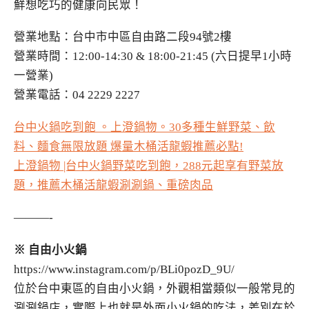
鮮想吃巧的健康向民眾！
營業地點：台中市中區自由路二段94號2樓
營業時間：12:00-14:30 & 18:00-21:45 (六日提早1小時
一營業)
營業電話：04 2229 2227
台中火鍋吃到飽 。上澄鍋物。30多種生鮮野菜、飲
料、麵食無限放題 爆量木桶活龍蝦推薦必點!
上澄鍋物 |台中火鍋野菜吃到飽，288元起享有野菜放
題，推薦木桶活龍蝦涮涮鍋、重磅肉品
———-
※ 自由小火鍋
https://www.instagram.com/p/BLi0pozD_9U/
位於台中東區的自由小火鍋，外觀相當類似一般常見的
涮涮鍋店，實際上也就是外面小火鍋的吃法，差別在於