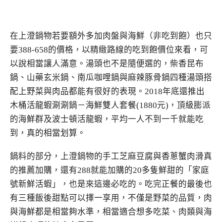
在上澄鍋物若要額外多加肉盤與海鮮（非吃到飽）也只
要388-658的價格，以精緻路線的吃到飽價位來看，可
以說相當讓人滿意。湯頭也不是隨便選的，柴香昆布
鍋、山藥玄米鍋、南瓜咖哩鍋與麻辣豚骨鍋四種湯頭搭
配上野菜與肉品都能有很好的表現。2018年底還推出
木桶活龍蝦涮涮鍋－海鮮雙人套餐(1880元)，頂級膨派
的海鮮群及波士頓活龍蝦，平均一人不到一千就能吃
到，真的相當划算。
鍋料的部分，上澄鍋物的手工芝麻豆腐與香蔥蟹肉滑真
的推薦加購，還有288就能加購的20多隻鮮甜的「家庭
號新鮮活蝦」，也是來這邊必吃的。吃完正餐的最後也
有三種飯後甜點可以擇一享用，不僅是野菜的品質，肉
與海鮮都是相當夠水準，相當適合想多吃菜、肉類與海