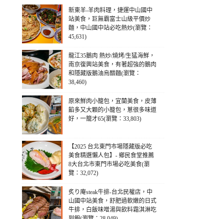
新東羊-羊肉料理，捷運中山國中
站美食，巨無霸富士山級平價炒
麵，中山國中站必吃熱炒(瀏覽：
45,631)
龍江35鵝肉 熱炒/燒烤/生猛海鮮，
南京復興站美食，有著超強的鵝肉
和隱藏版鵝油烏醋麵(瀏覽：
38,460)
原來鮮肉小籠包，宜蘭美食，皮薄
餡多又大顆的小籠包，蔥很多味道
好，一籠才65(瀏覽：33,803)
【2025 台北東門市場隱藏版必吃
美食精選懶人包】- 鄉民食堂推薦
8大台北市東門市場必吃美食(瀏
覽：32,072)
炙り庵steak牛排-台北民權店，中
山國中站美食，舒肥過軟嫩的日式
牛排，白飯味噌湯與飲料霜淇淋吃
到飽(瀏覽：28,049)