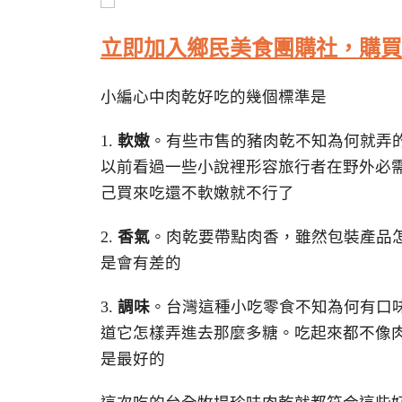
立即加入鄉民美食團購社，購買
小編心中肉乾好吃的幾個標準是
1.
軟嫩
。有些市售的豬肉乾不知為何就弄
以前看過一些小說裡形容旅行者在野外必
己買來吃還不軟嫩就不行了
2.
香氣
。肉乾要帶點肉香，雖然包裝產品
是會有差的
3.
調味
。台灣這種小吃零食不知為何有口
道它怎樣弄進去那麼多糖。吃起來都不像
是最好的