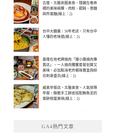
古厝，北醫商圈美食，隱藏在巷弄
裡的美味碗粿、肉粽、餛飩、意麵
與炸蛋麵(線上：2)
台中大麵羹｜50年老店，只有台中
人懂的老味道(線上：2)
基隆在地老牌燒肉「狸小路燒肉專
賣店」、一人燒肉獨饗套餐划算又
美味，必加點海老炸蝦珠寶盒與綜
合刺身盛合(線上：2)
威美早餐店，北醫美食，人氣排隊
早餐，酥脆手工餅皮搭配鮪魚泥的
蛋餅相當美味(線上：2)
GA4熱門文章