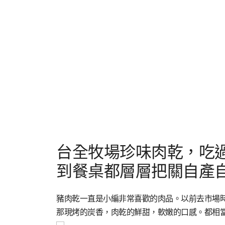
台全牧場珍味肉乾，吃
到餐桌都層層把關自產自
豬肉乾一直是小編非常喜歡的肉品。以前去市場
那現烤的炭香，肉乾的鮮甜，軟嫩的口感。都相