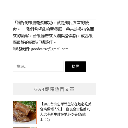
「讓好的餐廳能夠成功，就是鄉民食堂的使
命。」 我們希望能夠替餐廳，帶來許多指名而
來的顧客，替餐廳帶來人潮與營業額，成為餐
廳最好的網路行銷夥伴。
聯絡我們:
goodeattw@gmail.com
搜
尋
關
鍵
GA4即時熱門文章
字:
【2025台北忠孝新生站在地必吃美
食精選懶人包】- 鄉民食堂推薦八
大忠孝新生站在地必吃美食(線
上：2)