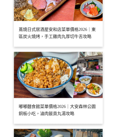
蔦燒日式居酒屋安和店菜單價格2026｜東
區炭火燒烤，手工雞肉丸厚切牛舌攻略
嘟嘟麵食館菜單價格2026｜大安森林公園
銅板小吃，滷肉飯貢丸湯攻略