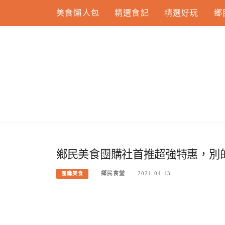
Skip
美食懶人包
精選食記
精選好玩
鄉
to
content
鄉民美食團購社首推超強特惠，別的
鄉民食堂
2021-04-13
團購美食