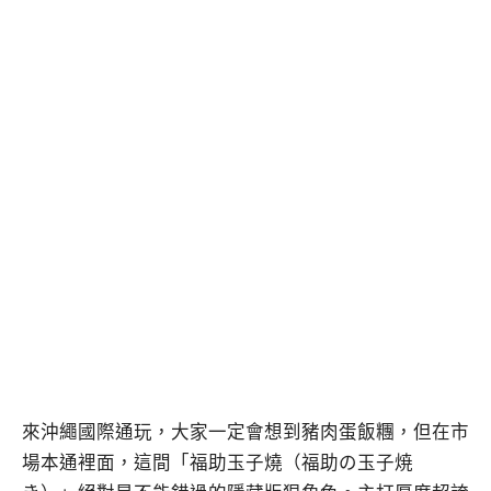
來沖繩國際通玩，大家一定會想到豬肉蛋飯糰，但在市
場本通裡面，這間「福助玉子燒（福助の玉子焼