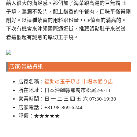
給人很大的滿足感。那個加了海菜跟高湯的巨無霸 玉
子燒，濕潤不乾柴，配上鹹香的午餐肉，口味平衡得剛
剛好。以這種紮實的用料跟份量，CP值真的滿高的。
下次有機會來沖繩國際通逛街，推薦留點肚子來試試
看這個超有誠意的厚切玉子燒。
店家/景點資訊
店家名稱：
福助の玉子焼き 市場本通り店
所在地址：日本沖繩縣那覇市松尾2-9-11
營業時間：日 一 二 三 四 五 六 07:30-19:30
店家電話：+81 98-869-6244
評價：★★★★★