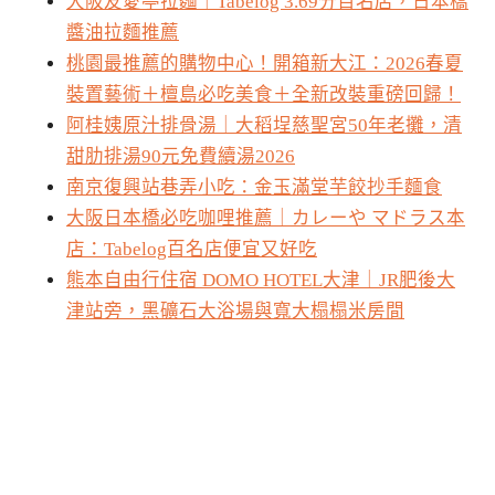
大阪友愛亭拉麵｜Tabelog 3.69分百名店，日本橋
醬油拉麵推薦
桃園最推薦的購物中心！開箱新大江：2026春夏
裝置藝術＋檀島必吃美食＋全新改裝重磅回歸！
阿桂姨原汁排骨湯｜大稻埕慈聖宮50年老攤，清
甜肋排湯90元免費續湯2026
南京復興站巷弄小吃：金玉滿堂芋餃抄手麵食
大阪日本橋必吃咖哩推薦｜カレーや マドラス本
店：Tabelog百名店便宜又好吃
熊本自由行住宿 DOMO HOTEL大津｜JR肥後大
津站旁，黑礦石大浴場與寬大榻榻米房間