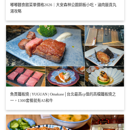
嘟嘟麵食館菜單價格2026｜大安森林公園銅板小吃，滷肉飯貢丸
湯攻略
魚貫鐵板燒 | YUGUAN | Omakase│台北最高cp值的高檔鐵板燒之
一，1300套餐就有A5和牛