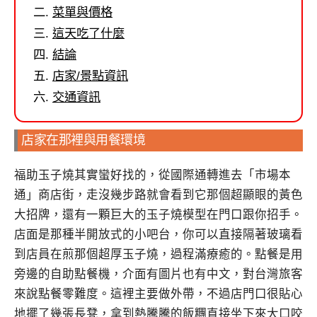
菜單與價格
這天吃了什麼
結論
店家/景點資訊
交通資訊
店家在那裡與用餐環境
福助玉子燒其實蠻好找的，從國際通轉進去「市場本
通」商店街，走沒幾步路就會看到它那個超顯眼的黃色
大招牌，還有一顆巨大的玉子燒模型在門口跟你招手。
店面是那種半開放式的小吧台，你可以直接隔著玻璃看
到店員在煎那個超厚玉子燒，過程滿療癒的。點餐是用
旁邊的自助點餐機，介面有圖片也有中文，對台灣旅客
來說點餐零難度。這裡主要做外帶，不過店門口很貼心
地擺了幾張長凳，拿到熱騰騰的飯糰直接坐下來大口咬