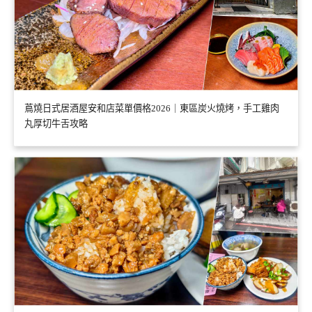
蔦燒日式居酒屋安和店菜單價格2026｜東區炭火燒烤，手工雞肉
丸厚切牛舌攻略