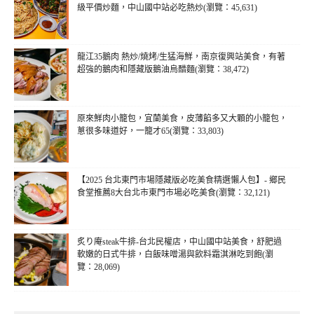
級平價炒麵，中山國中站必吃熱炒(瀏覽：45,631)
龍江35鵝肉 熱炒/燒烤/生猛海鮮，南京復興站美食，有著
超強的鵝肉和隱藏版鵝油烏醋麵(瀏覽：38,472)
原來鮮肉小籠包，宜蘭美食，皮薄餡多又大顆的小籠包，
蔥很多味道好，一籠才65(瀏覽：33,803)
【2025 台北東門市場隱藏版必吃美食精選懶人包】- 鄉民
食堂推薦8大台北市東門市場必吃美食(瀏覽：32,121)
炙り庵steak牛排-台北民權店，中山國中站美食，舒肥過
軟嫩的日式牛排，白飯味噌湯與飲料霜淇淋吃到飽(瀏
覽：28,069)