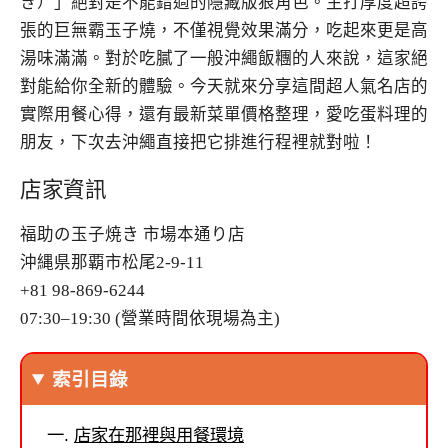
き）」絕對是不能錯過的隱藏版狠角色。主打厚度超誇
張的巨無霸玉子燒，不僅視覺效果滿分，吃起來更是高
湯味滿滿。對於吃膩了一般沖繩飯糰的人來說，這家絕
對能給你全新的體驗。今天就來分享這間超人氣名店的
實際用餐心得，還有最新菜單價格整理，愛吃蛋料理的
朋友，下次去沖繩直接把它排進行程裡就對啦！
店家資訊
福助の玉子焼き 市場本通り店
沖縄県那覇市松尾2-9-11
+81 98-869-6244
07:30–19:30 (營業時間依現場為主)
索引目錄
店家在那裡與用餐環境