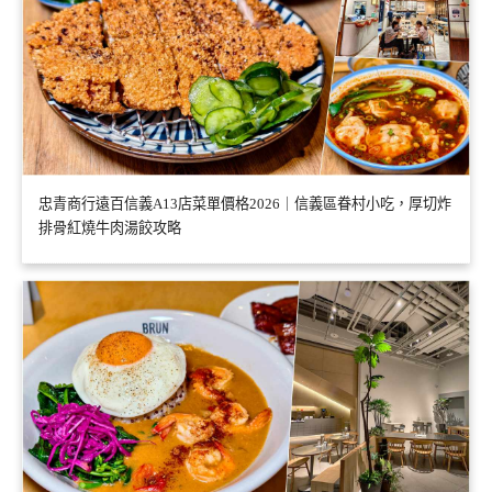
忠青商行遠百信義A13店菜單價格2026｜信義區眷村小吃，厚切炸
排骨紅燒牛肉湯餃攻略