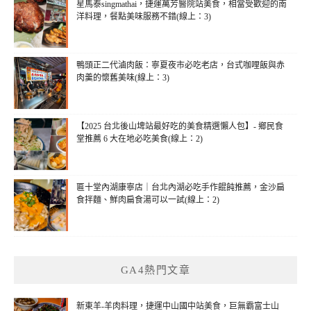
星馬泰singmathai，捷運萬芳醫院站美食，相當受歡迎的南
洋料理，餐點美味服務不錯(線上：3)
鴨頭正二代滷肉飯：寧夏夜市必吃老店，台式咖哩飯與赤
肉羹的懷舊美味(線上：3)
【2025 台北後山埤站最好吃的美食精選懶人包】- 鄉民食
堂推薦 6 大在地必吃美食(線上：2)
匾十堂內湖康寧店｜台北內湖必吃手作餛飩推薦，金沙扁
食拌麵、鮮肉扁食湯可以一試(線上：2)
GA4熱門文章
新東羊-羊肉料理，捷運中山國中站美食，巨無霸富士山