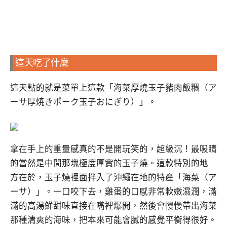
這天吃了什麼
這天點的就是菜單上這款「海菜厚燒玉子豬肉飯糰（ア
ーサ厚焼きポーク玉子おにぎり）」。
拿在手上的重量感真的不是開玩笑的，超級沉！最吸睛
的當然是中間那塊極度厚實的玉子燒。這款特別的地
方在於，玉子燒裡面拌入了沖繩在地的特產「海菜（ア
ーサ）」。一口咬下去，雞蛋的口感非常軟嫩濕潤，滿
滿的高湯鮮甜味直接在嘴裡爆開，然後會慢慢帶出海菜
那種清爽的海味，把本來可能會膩的感覺平衡得很好。