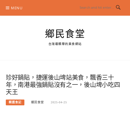
Skip
MENU
to
content
鄉民食堂
台灣最精華的美食網站
珍好鍋貼，捷運後山埤站美食，飄香三十
年，南港最強鍋貼沒有之一，後山埤小吃四
天王
精選食記
鄉民食堂
2025-04-25