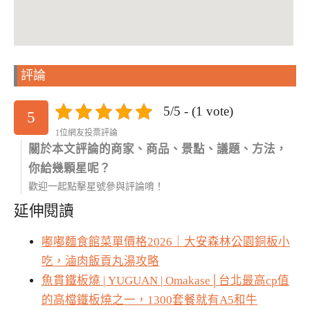
評論
5/5 - (1 vote)
5
1位網友投票評論
關於本文評論的商家、商品、景點、議題、方法，
你給幾顆星呢？
歡迎一起點擊星號參與評論唷！
延伸閱讀
嘟嘟麵食館菜單價格2026｜大安森林公園銅板小
吃，滷肉飯貢丸湯攻略
魚貫鐵板燒 | YUGUAN | Omakase│台北最高cp值
的高檔鐵板燒之一，1300套餐就有A5和牛