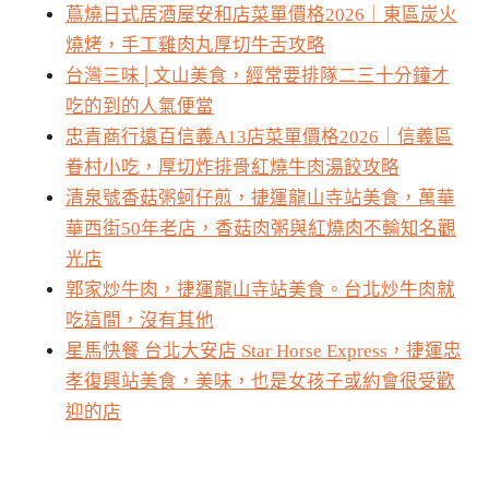
蔦燒日式居酒屋安和店菜單價格2026｜東區炭火
燒烤，手工雞肉丸厚切牛舌攻略
台灣三味│文山美食，經常要排隊二三十分鐘才
吃的到的人氣便當
忠青商行遠百信義A13店菜單價格2026｜信義區
眷村小吃，厚切炸排骨紅燒牛肉湯餃攻略
清泉號香菇粥蚵仔煎，捷運龍山寺站美食，萬華
華西街50年老店，香菇肉粥與紅燒肉不輸知名觀
光店
郭家炒牛肉，捷運龍山寺站美食。台北炒牛肉就
吃這間，沒有其他
星馬快餐 台北大安店 Star Horse Express，捷運忠
孝復興站美食，美味，也是女孩子或約會很受歡
迎的店