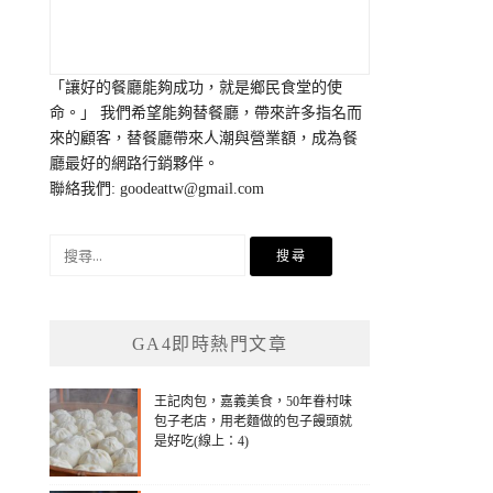
「讓好的餐廳能夠成功，就是鄉民食堂的使
命。」 我們希望能夠替餐廳，帶來許多指名而
來的顧客，替餐廳帶來人潮與營業額，成為餐
廳最好的網路行銷夥伴。
聯絡我們:
goodeattw@gmail.com
搜
尋
關
鍵
GA4即時熱門文章
字:
王記肉包，嘉義美食，50年眷村味
包子老店，用老麵做的包子饅頭就
是好吃(線上：4)