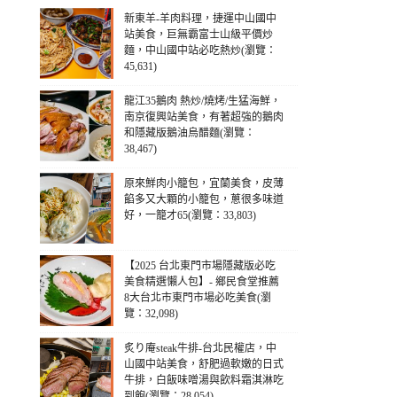
新東羊-羊肉料理，捷運中山國中
站美食，巨無霸富士山級平價炒
麵，中山國中站必吃熱炒(瀏覽：
45,631)
龍江35鵝肉 熱炒/燒烤/生猛海鮮，
南京復興站美食，有著超強的鵝肉
和隱藏版鵝油烏醋麵(瀏覽：
38,467)
原來鮮肉小籠包，宜蘭美食，皮薄
餡多又大顆的小籠包，蔥很多味道
好，一籠才65(瀏覽：33,803)
【2025 台北東門市場隱藏版必吃
美食精選懶人包】- 鄉民食堂推薦
8大台北市東門市場必吃美食(瀏
覽：32,098)
炙り庵steak牛排-台北民權店，中
山國中站美食，舒肥過軟嫩的日式
牛排，白飯味噌湯與飲料霜淇淋吃
到飽(瀏覽：28,054)