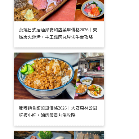
蔦燒日式居酒屋安和店菜單價格2026｜東
區炭火燒烤，手工雞肉丸厚切牛舌攻略
嘟嘟麵食館菜單價格2026｜大安森林公園
銅板小吃，滷肉飯貢丸湯攻略