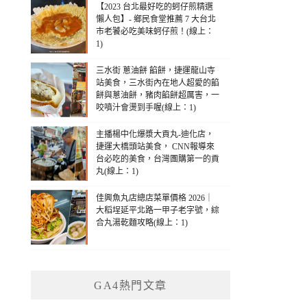
【2023 台北最好吃的蚵仔煎精選
懶人包】- 鄉民食堂推薦 7 大台北
市老饕必吃美味蚵仔煎！(線上：
1)
三水街 蔥油餅 餡餅，捷運龍山寺
站美食，三水街內在地人超愛的餡
餅與蔥油餅，豬肉餡餅超厲害，一
咬噴汁會燙到手喔(線上：1)
主播楊中化爆漿大貢丸-迪化店，
捷運大橋頭站美食， CNN報導來
台必吃的美食，台灣團購第一的貢
丸(線上：1)
佳興魚丸店總店菜單價格 2026｜
大稻埕延平北路一甲子老字號，綜
合丸湯乾麵攻略(線上：1)
GA4熱門文章