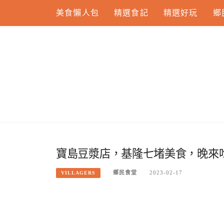
Skip
美食懶人包
精選食記
精選好玩
鄉
to
content
寶島豆漿店，基隆七堵美食，晚來
鄉民食堂
2023-02-17
VILLAGERS