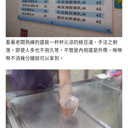
看著老闆熟練的盛裝一杯杯沁涼的綠豆湯，手法之俐
落，即使人多也不用久等，不管是內用還是外帶，咻咻
咻不消幾分鐘就可以拿到。