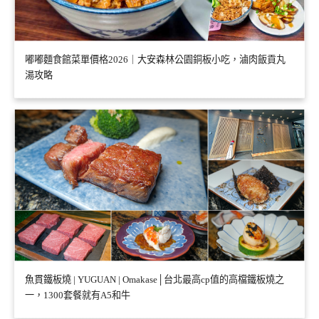
嘟嘟麵食館菜單價格2026｜大安森林公園銅板小吃，滷肉飯貢丸
湯攻略
魚貫鐵板燒 | YUGUAN | Omakase│台北最高cp值的高檔鐵板燒之
一，1300套餐就有A5和牛