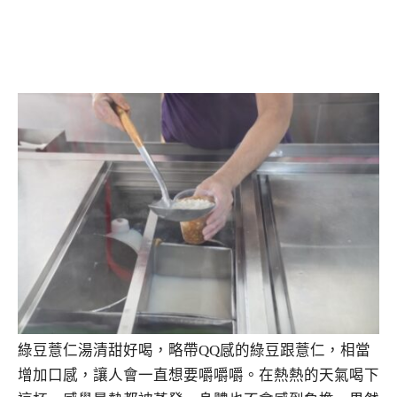
綠豆薏仁湯清甜好喝，略帶QQ感的綠豆跟薏仁，相當
增加口感，讓人會一直想要嚼嚼嚼。在熱熱的天氣喝下