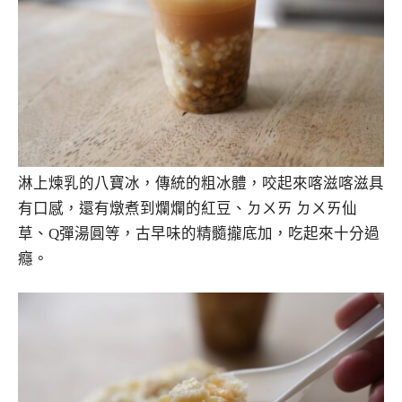
淋上煉乳的八寶冰，傳統的粗冰體，咬起來喀滋喀滋具
有口感，還有燉煮到爛爛的紅豆、ㄉㄨㄞ ㄉㄨㄞ仙
草、Q彈湯圓等，古早味的精髓攏底加，吃起來十分過
癮。