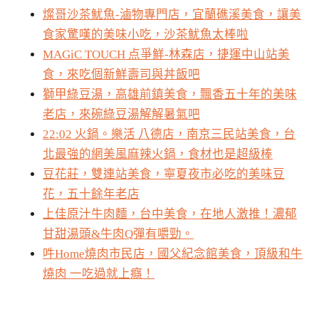
燦哥沙茶魷魚-滷物專門店，宜蘭礁溪美食，讓美
食家驚嘆的美味小吃，沙茶魷魚太棒啦
MAGiC TOUCH 点爭鮮-林森店，捷運中山站美
食，來吃個新鮮壽司與丼飯吧
獅甲綠豆湯，高雄前鎮美食，飄香五十年的美味
老店，來碗綠豆湯解解暑氣吧
22:02 火鍋。樂活 八德店，南京三民站美食，台
北最強的網美風麻辣火鍋，食材也是超級棒
豆花莊，雙連站美食，寧夏夜市必吃的美味豆
花，五十餘年老店
上佳原汁牛肉麵，台中美食，在地人激推！濃郁
甘甜湯頭&牛肉Q彈有嚼勁。
吽Home燒肉市民店，國父紀念館美食，頂級和牛
燒肉 一吃過就上癮！