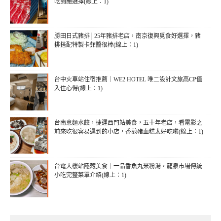
吃到飽選擇(線上：1)
勝田日式豬排│25年豬排老店，南京復興覓食好選擇，豬
排搭配特製卡菲醬很棒(線上：1)
台中火車站住宿推薦｜WE2 HOTEL 唯二設計文旅高CP值
入住心得(線上：1)
台南意麵水餃，捷運西門站美食，五十年老店，看電影之
前來吃很容易遲到的小店，香煎豬血糕太好吃啦(線上：1)
台電大樓站隱藏美食｜一品香魚丸米粉湯，龍泉市場傳統
小吃完整菜單介紹(線上：1)