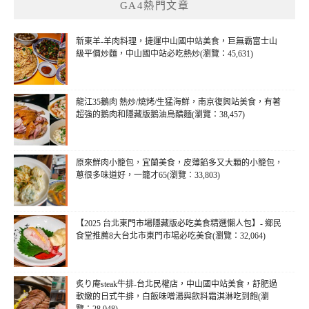
GA4熱門文章
新東羊-羊肉料理，捷運中山國中站美食，巨無霸富士山
級平價炒麵，中山國中站必吃熱炒(瀏覽：45,631)
龍江35鵝肉 熱炒/燒烤/生猛海鮮，南京復興站美食，有著
超強的鵝肉和隱藏版鵝油烏醋麵(瀏覽：38,457)
原來鮮肉小籠包，宜蘭美食，皮薄餡多又大顆的小籠包，
蔥很多味道好，一籠才65(瀏覽：33,803)
【2025 台北東門市場隱藏版必吃美食精選懶人包】- 鄉民
食堂推薦8大台北市東門市場必吃美食(瀏覽：32,064)
炙り庵steak牛排-台北民權店，中山國中站美食，舒肥過
軟嫩的日式牛排，白飯味噌湯與飲料霜淇淋吃到飽(瀏