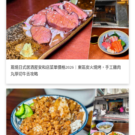
蔦燒日式居酒屋安和店菜單價格2026｜東區炭火燒烤，手工雞肉
丸厚切牛舌攻略