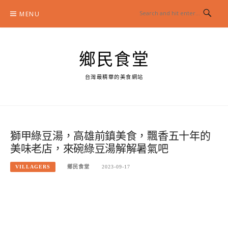
Skip
MENU
to
content
鄉民食堂
台灣最精華的美食網站
獅甲綠豆湯，高雄前鎮美食，飄香五十年的
美味老店，來碗綠豆湯解解暑氣吧
VILLAGERS
鄉民食堂
2023-09-17