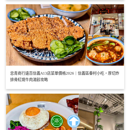
忠青商行遠百信義A13店菜單價格2026｜信義區眷村小吃，厚切炸
排骨紅燒牛肉湯餃攻略