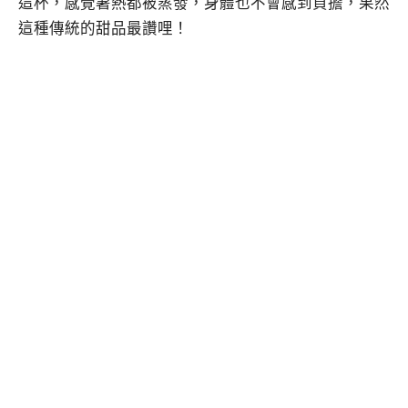
這杯，感覺暑熱都被蒸發，身體也不會感到負擔，果然
這種傳統的甜品最讚哩！