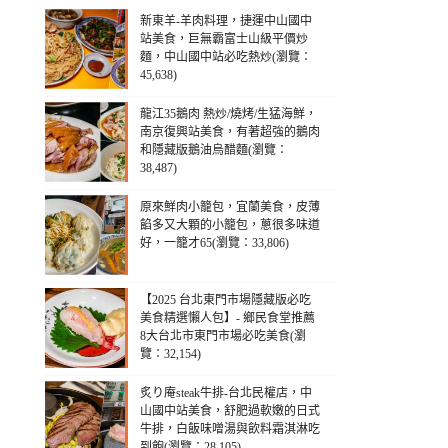
新東羊-羊肉料理，捷運中山國中
站美食，巨無霸富士山級平價炒
麵，中山國中站必吃熱炒(瀏覽：
45,638)
龍江35鵝肉 熱炒/燒烤/生猛海鮮，
南京復興站美食，有著超強的鵝肉
和隱藏版鵝油烏醋麵(瀏覽：
38,487)
原來鮮肉小籠包，宜蘭美食，皮薄
餡多又大顆的小籠包，蔥很多味道
好，一籠才65(瀏覽：33,806)
【2025 台北東門市場隱藏版必吃
美食精選懶人包】- 鄉民食堂推薦
8大台北市東門市場必吃美食(瀏
覽：32,154)
炙り庵steak牛排-台北民權店，中
山國中站美食，舒肥過軟嫩的日式
牛排，白飯味噌湯與飲料霜淇淋吃
到飽(瀏覽：28,105)