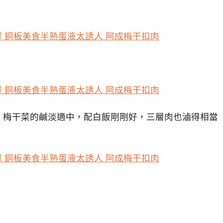
，梅干菜的鹹淡適中，配白飯剛剛好，三層肉也滷得相當