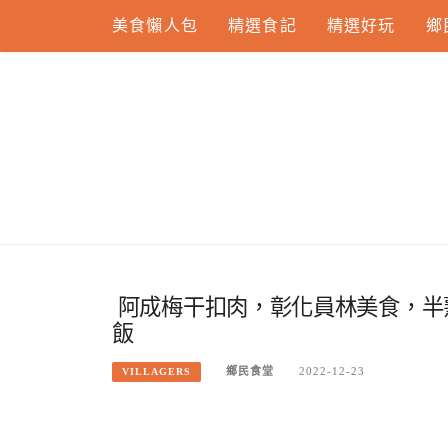
Skip
美食懶人包
精選食記
精選好玩
鄉
to
content
阿成梅干扣肉，彰化員林美食，半
飯
鄉民食堂
2022-12-23
VILLAGERS