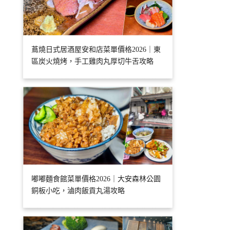
蔦燒日式居酒屋安和店菜單價格2026｜東
區炭火燒烤，手工雞肉丸厚切牛舌攻略
嘟嘟麵食館菜單價格2026｜大安森林公園
銅板小吃，滷肉飯貢丸湯攻略