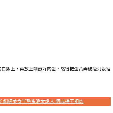
的白飯上，再放上剛煎好的蛋，然後把蛋黃弄破攪到飯裡
 銅板美食半熟蛋液太誘人 阿成梅干扣肉