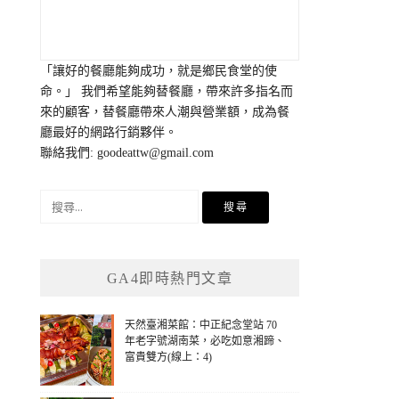
「讓好的餐廳能夠成功，就是鄉民食堂的使
命。」 我們希望能夠替餐廳，帶來許多指名而
來的顧客，替餐廳帶來人潮與營業額，成為餐
廳最好的網路行銷夥伴。
聯絡我們:
goodeattw@gmail.com
搜
尋
關
鍵
GA4即時熱門文章
字:
天然臺湘菜館：中正紀念堂站 70
年老字號湖南菜，必吃如意湘蹄、
富貴雙方(線上：4)