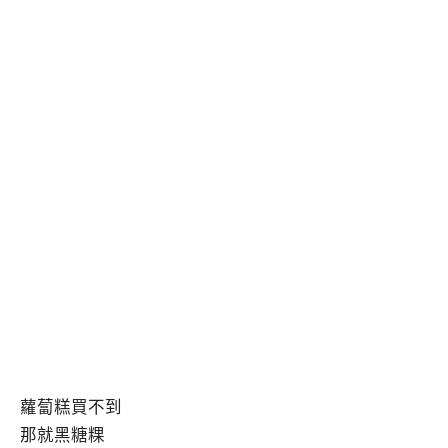
蘿蔔糕買不到
那就黑糖粿