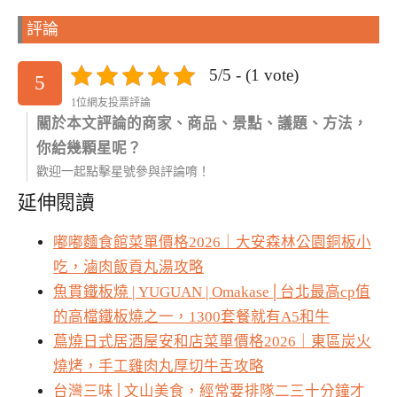
評論
5/5 - (1 vote)
5
1位網友投票評論
關於本文評論的商家、商品、景點、議題、方法，
你給幾顆星呢？
歡迎一起點擊星號參與評論唷！
延伸閱讀
嘟嘟麵食館菜單價格2026｜大安森林公園銅板小
吃，滷肉飯貢丸湯攻略
魚貫鐵板燒 | YUGUAN | Omakase│台北最高cp值
的高檔鐵板燒之一，1300套餐就有A5和牛
蔦燒日式居酒屋安和店菜單價格2026｜東區炭火
燒烤，手工雞肉丸厚切牛舌攻略
台灣三味│文山美食，經常要排隊二三十分鐘才