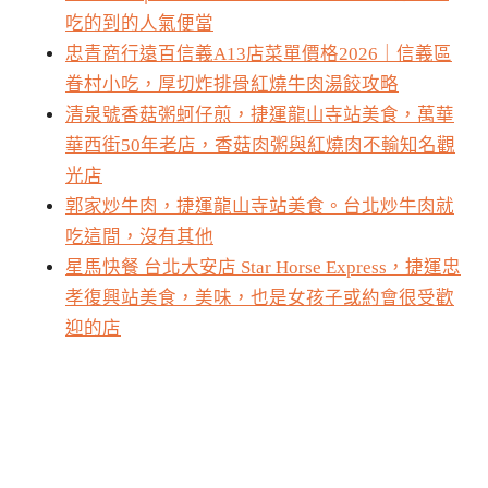
吃的到的人氣便當
忠青商行遠百信義A13店菜單價格2026｜信義區
眷村小吃，厚切炸排骨紅燒牛肉湯餃攻略
清泉號香菇粥蚵仔煎，捷運龍山寺站美食，萬華
華西街50年老店，香菇肉粥與紅燒肉不輸知名觀
光店
郭家炒牛肉，捷運龍山寺站美食。台北炒牛肉就
吃這間，沒有其他
星馬快餐 台北大安店 Star Horse Express，捷運忠
孝復興站美食，美味，也是女孩子或約會很受歡
迎的店