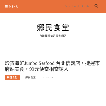
Skip
MENU
to
content
鄉民食堂
台灣最精華的美食網站
珍寶海鮮Jumbo Seafood 台北信義店，捷運市
府站美食，99元便當相當誘人
精選食記
鄉民食堂
2021-07-17