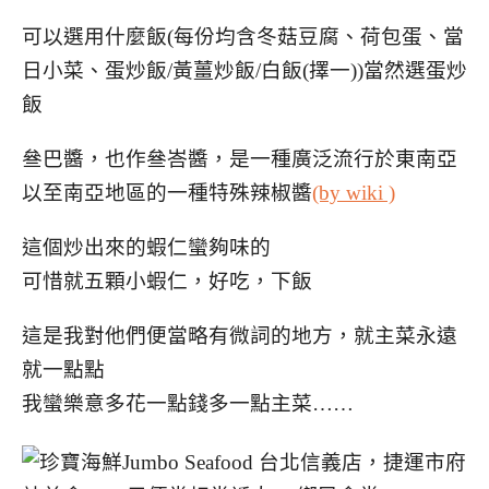
可以選用什麼飯(每份均含冬菇豆腐、荷包蛋、當
日小菜、蛋炒飯/黃薑炒飯/白飯(擇一))
當然選蛋炒
飯
叄巴醬，也作叄峇醬，是一種廣泛流行於東南亞
以至南亞地區的一種特殊辣椒醬
(by wiki )
這個炒出來的蝦仁蠻夠味的
可惜就五顆小蝦仁，好吃，下飯
這是我對他們便當略有微詞的地方，就主菜永遠
就一點點
我蠻樂意多花一點錢多一點主菜……