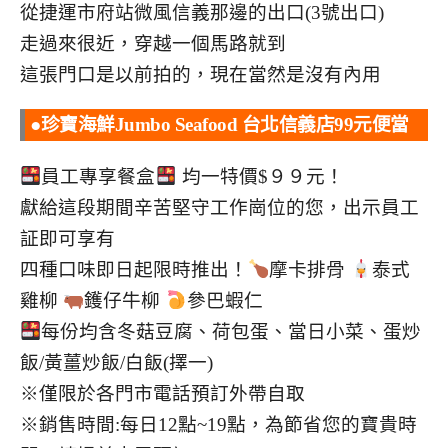
從捷運市府站微風信義那邊的出口(3號出口)
走過來很近，穿越一個馬路就到
這張門口是以前拍的，現在當然是沒有內用
●珍寶海鮮Jumbo
Seafood 台北信義店99元便當
員工專享餐盒
均一特價$９９元！
獻給這段期間辛苦堅守工作崗位的您，出示員工
証即可享有
四種口味即日起限時推出！
摩卡排骨
泰式
雞柳
鑊仔牛柳
參巴蝦仁
每份均含冬菇豆腐、荷包蛋、當日小菜、蛋炒
飯/黃薑炒飯/白飯(擇一)
※僅限於各門市電話預訂外帶自取
※銷售時間:每日12點~19點，為節省您的寶貴時