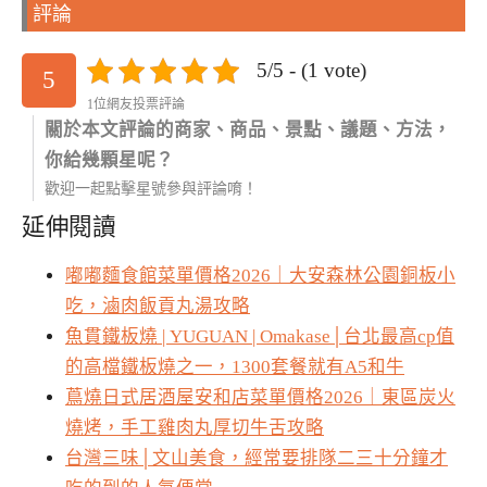
評論
5/5 - (1 vote)
5
1位網友投票評論
關於本文評論的商家、商品、景點、議題、方法，
你給幾顆星呢？
歡迎一起點擊星號參與評論唷！
延伸閱讀
嘟嘟麵食館菜單價格2026｜大安森林公園銅板小
吃，滷肉飯貢丸湯攻略
魚貫鐵板燒 | YUGUAN | Omakase│台北最高cp值
的高檔鐵板燒之一，1300套餐就有A5和牛
蔦燒日式居酒屋安和店菜單價格2026｜東區炭火
燒烤，手工雞肉丸厚切牛舌攻略
台灣三味│文山美食，經常要排隊二三十分鐘才