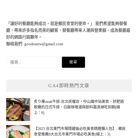
「讓好的餐廳能夠成功，就是鄉民食堂的使命。」 我們希望能夠替餐
廳，帶來許多指名而來的顧客，替餐廳帶來人潮與營業額，成為餐廳最
好的網路行銷夥伴。
聯絡我們:
goodeattw@gmail.com
搜
尋
關
鍵
GA4即時熱門文章
字:
炙り庵steak牛排-台北民權店，中山國中站美食，舒肥過
軟嫩的日式牛排，白飯味噌湯與飲料霜淇淋吃到飽(線
上：6)
【2025 台北東門市場隱藏版必吃美食精選懶人包】- 鄉民
食堂推薦8大台北市東門市場必吃美食(線上：3)