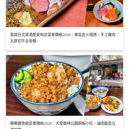
蔦燒日式居酒屋安和店菜單價格2026｜東區炭火燒烤，手工雞肉
丸厚切牛舌攻略
嘟嘟麵食館菜單價格2026｜大安森林公園銅板小吃，滷肉飯貢丸