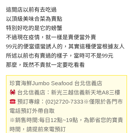
這間店以前有去吃過
以頂級美味合菜為賣點
特別好吃的是它的螃蟹
不過現在疫情，就一樣是賣便當外賣
99元的便當還蠻誘人的，其實這種便當根據友人
所述以前也有賣過的樣子，當時可不是99元
那麼，既然不貴就一定要吃看看
珍
寶海鮮Jumbo Seafood 台北信義店
台北信義店：新光三越信義新天地A8三樓
預訂專線：(02)2720-7333
※僅限於各門市
電話預訂外帶自取
※銷售時間:每日12點~19點，為節省您的寶貴
時間，請提前來電預訂