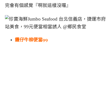
完會有個感覺『啊就這樣沒囉』
鑊仔牛柳便當99