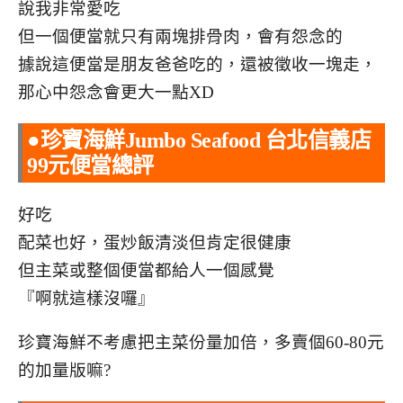
說我非常愛吃
但一個便當就只有兩塊排骨肉，會有怨念的
據說這便當是朋友爸爸吃的，還被徵收一塊走，
那心中怨念會更大一點XD
●珍寶海鮮Jumbo Seafood 台北信義店
99元便當總評
好吃
配菜也好，蛋炒飯清淡但肯定很健康
但主菜或整個便當都給人一個感覺
『啊就這樣沒囉』
珍寶海鮮不考慮把主菜份量加倍，多賣個60-80元
的加量版嘛?