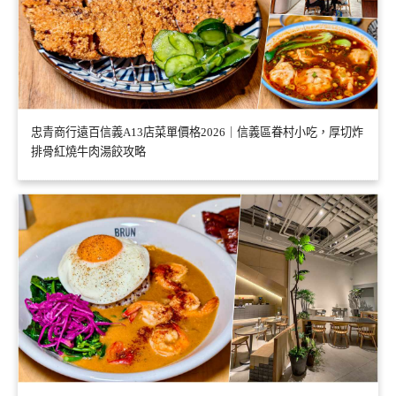
忠青商行遠百信義A13店菜單價格2026｜信義區眷村小吃，厚切炸
排骨紅燒牛肉湯餃攻略