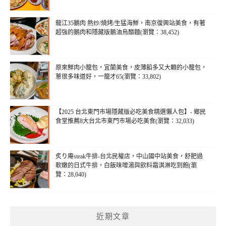
龍江35鵝肉 熱炒/燒烤/生猛海鮮，南京復興站美食，有著
超強的鵝肉和隱藏版鵝油烏醋麵(瀏覽：38,452)
原來鮮肉小籠包，宜蘭美食，皮薄餡多又大顆的小籠包，
蔥很多味道好，一籠才65(瀏覽：33,802)
【2025 台北東門市場隱藏版必吃美食精選懶人包】- 鄉民
食堂推薦8大台北市東門市場必吃美食(瀏覽：32,033)
炙り庵steak牛排-台北民權店，中山國中站美食，舒肥過
軟嫩的日式牛排，白飯味噌湯與飲料霜淇淋吃到飽(瀏
覽：28,040)
近期文章