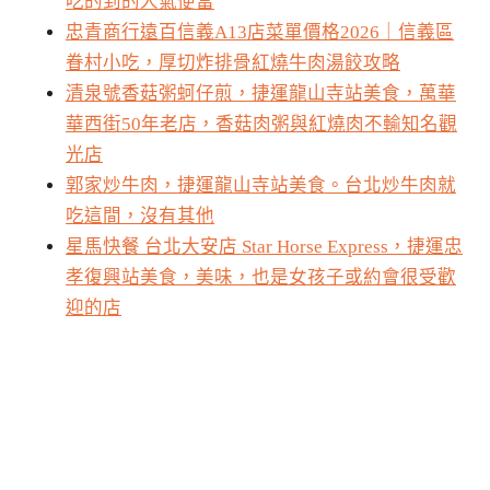
吃的到的人氣便當
忠青商行遠百信義A13店菜單價格2026｜信義區
眷村小吃，厚切炸排骨紅燒牛肉湯餃攻略
清泉號香菇粥蚵仔煎，捷運龍山寺站美食，萬華
華西街50年老店，香菇肉粥與紅燒肉不輸知名觀
光店
郭家炒牛肉，捷運龍山寺站美食。台北炒牛肉就
吃這間，沒有其他
星馬快餐 台北大安店 Star Horse Express，捷運忠
孝復興站美食，美味，也是女孩子或約會很受歡
迎的店