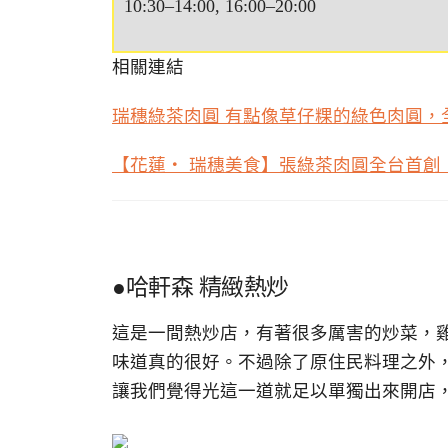
10:30–14:00, 16:00–20:00
相關連結
瑞穗綠茶肉圓 有點像草仔粿的綠色肉圓
【花蓮・ 瑞穗美食】張綠茶肉圓全台首
●哈軒森 精緻熱炒
這是一間熱炒店，有著很多厲害的炒菜，
味道真的很好。不過除了原住民料理之外
讓我們覺得光這一道就足以單獨出來開店