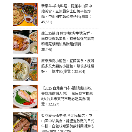
新東羊-羊肉料理，捷運中山國中
站美食，巨無霸富士山級平價炒
麵，中山國中站必吃熱炒(瀏覽：
45,631)
龍江35鵝肉 熱炒/燒烤/生猛海鮮，
南京復興站美食，有著超強的鵝肉
和隱藏版鵝油烏醋麵(瀏覽：
38,476)
原來鮮肉小籠包，宜蘭美食，皮薄
餡多又大顆的小籠包，蔥很多味道
好，一籠才65(瀏覽：33,804)
【2025 台北東門市場隱藏版必吃
美食精選懶人包】- 鄉民食堂推薦
8大台北市東門市場必吃美食(瀏
覽：32,127)
炙り庵steak牛排-台北民權店，中
山國中站美食，舒肥過軟嫩的日式
牛排，白飯味噌湯與飲料霜淇淋吃
到飽(瀏覽：28,075)