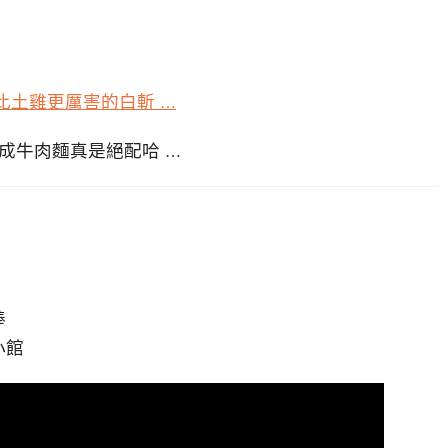
有比土雞更厲害的白斬
…
做成牛肉麵真是絕配哈
…
棒
小館