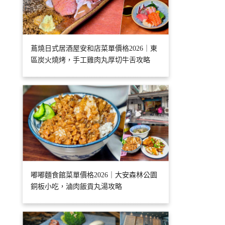
蔦燒日式居酒屋安和店菜單價格2026｜東
區炭火燒烤，手工雞肉丸厚切牛舌攻略
嘟嘟麵食館菜單價格2026｜大安森林公園
銅板小吃，滷肉飯貢丸湯攻略