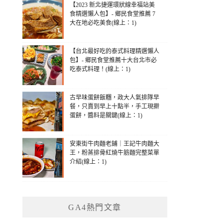
【2023 新北捷運環狀線幸福站美
食精選懶人包】- 鄉民食堂推薦 7
大在地必吃美食(線上：1)
【台北最好吃的泰式料理精選懶人
包】- 鄉民食堂推薦十大台北市必
吃泰式料理！(線上：1)
古早味蛋餅飯糰，政大人氣排隊早
餐，只賣到早上十點半，手工現擀
蛋餅，醬料是關鍵(線上：1)
安東街牛肉麵老鋪｜王記牛肉麵大
王，粉蒸排骨紅燒牛筋麵完整菜單
介紹(線上：1)
GA4熱門文章