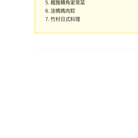
楓雅轉角家常菜
涂媽媽肉粽
竹村日式料理