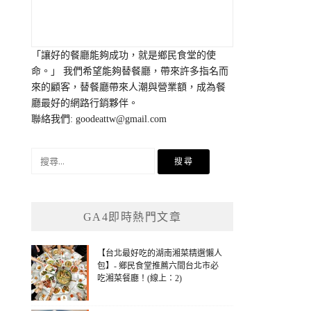
「讓好的餐廳能夠成功，就是鄉民食堂的使
命。」 我們希望能夠替餐廳，帶來許多指名而
來的顧客，替餐廳帶來人潮與營業額，成為餐
廳最好的網路行銷夥伴。
聯絡我們:
goodeattw@gmail.com
搜
尋
關
鍵
GA4即時熱門文章
字:
【台北最好吃的湖南湘菜精選懶人
包】- 鄉民食堂推薦六間台北市必
吃湘菜餐廳！(線上：2)