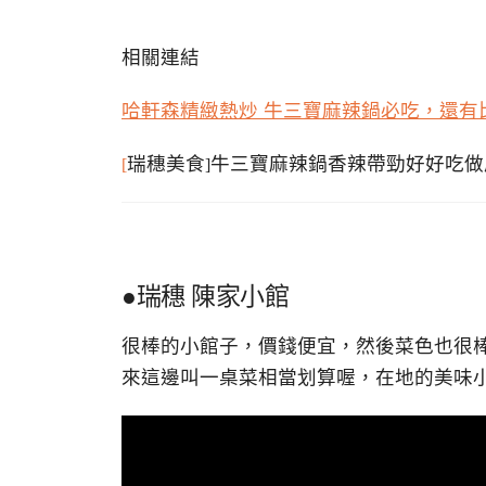
相關連結
哈軒森精緻熱炒 牛三寶麻辣鍋必吃，還
瑞穗美食
牛三寶麻辣鍋香辣帶勁好好吃
[
]
●瑞穗 陳家小館
很棒的小館子，價錢便宜，然後菜色也很
來這邊叫一桌菜相當划算喔，在地的美味